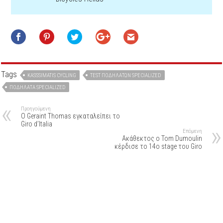
Tags
KASSSIMATIS CYCLING
TEST ΠΟΔΗΛΆΤΩΝ SPECIALIZED
ΠΟΔΉΛΑΤΑ SPECIALIZED
Προηγούμενη
O Geraint Thomas εγκαταλείπει το
Giro d’Italia
Επόμενη
Ακάθεκτος ο Tom Dumoulin
κέρδισε το 14ο stage του Giro