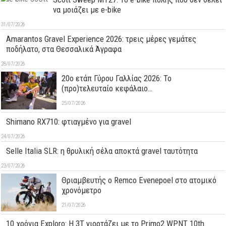
να μοιάζει με e-bike
31/07/2026
Amarantos Gravel Experience 2026: τρεις μέρες γεμάτες
ποδήλατο, στα Θεσσαλικά Άγραφα
28/07/2026
20ο ετάπ Γύρου Γαλλίας 2026: Το
(προ)τελευταίο κεφάλαιο…
25/07/2026
Shimano RX710: φτιαγμένο για gravel
24/07/2026
Selle Italia SLR: η θρυλική σέλα αποκτά gravel ταυτότητα
23/07/2026
Θριαμβευτής ο Remco Evenepoel στο ατομικό
χρονόμετρο
21/07/2026
10 χρόνια Exploro: Η 3T γιορτάζει με το Primo2 WPNT 10th