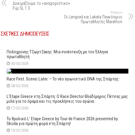
Δοκιμάζουμε το «ανηφορίστικο»
Fuji SL 1.3
Επόμενη
Oι Langvad και Lakata Παγκόσμιοι
Πρωταθλητές Marathon
ΣΧΕΤΙΚΕΣ ΔΗΜΟΣΙΕΥΣΕΙΣ
Πολύχρονης Τζωρτζάκης: Μια συνέντευξη με τον Έλληνα
πρωταθλητή
30/03/2026
Race First. Scenic Later. – Το νέο αγωνιστικό DNA της Σπάρτης
28/02/2026
L’Etape Greece στη Σπάρτη: Ο Race Director Βλαδίμηρος Πέτσας μας
μιλά για το όραμα και τις προκλήσεις του αγώνα
17/02/2026
Το θρυλικό L’ Etape Greece by Tour de France 2026 presented by
Skoda για πρώτη φορά στη Σπάρτη!
10/02/2026