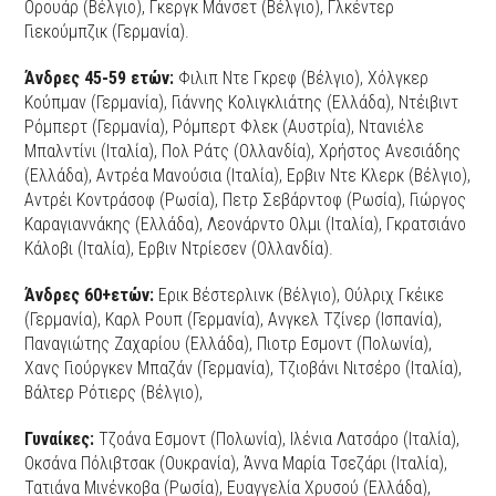
Ορουάρ (Βέλγιο), Γκεργκ Μάνσετ (Βέλγιο), Γλκέντερ
Γιεκούμπζικ (Γερμανία).
Άνδρες 45-59 ετών:
Φιλιπ Ντε Γκρεφ (Βέλγιο), Χόλγκερ
Κούπμαν (Γερμανία), Γιάννης Κολιγκλιάτης (Ελλάδα), Ντέιβιντ
Ρόμπερτ (Γερμανία), Ρόμπερτ Φλεκ (Αυστρία), Ντανιέλε
Μπαλντίνι (Ιταλία), Πολ Ράτς (Ολλανδία), Χρήστος Ανεσιάδης
(Ελλάδα), Αντρέα Μανούσια (Ιταλία), Ερβιν Ντε Κλερκ (Βέλγιο),
Αντρέι Κοντράσοφ (Ρωσία), Πετρ Σεβάρντοφ (Ρωσία), Γιώργος
Καραγιαννάκης (Ελλάδα), Λεονάρντο Ολμι (Ιταλία), Γκρατσιάνο
Κάλοβι (Ιταλία), Ερβιν Ντρίεσεν (Ολλανδία).
Άνδρες 60+ετών:
Ερικ Βέστερλινκ (Βέλγιο), Ούλριχ Γκέικε
(Γερμανία), Καρλ Ρουπ (Γερμανία), Ανγκελ Τζίνερ (Ισπανία),
Παναγιώτης Ζαχαρίου (Ελλάδα), Πιοτρ Εσμοντ (Πολωνία),
Χανς Γιούργκεν Μπαζάν (Γερμανία), Τζιοβάνι Νιτσέρο (Ιταλία),
Βάλτερ Ρότιερς (Βέλγιο),
Γυναίκες:
Τζοάνα Εσμοντ (Πολωνία), Ιλένια Λατσάρο (Ιταλία),
Οκσάνα Πόλιβτσακ (Ουκρανία), Άννα Μαρία Τσεζάρι (Ιταλία),
Τατιάνα Μινένκοβα (Ρωσία), Ευαγγελία Χρυσού (Ελλάδα),