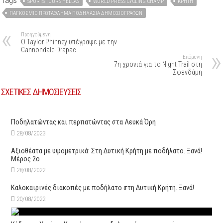
SPORTS TOURS HELLAS
WORLD PRESS CYCLING CHAMP
ΚΡΉΤΗ
ΠΑΓΚΌΣΜΙΟ ΠΡΩΤΆΘΛΗΜΑ ΠΟΔΗΛΑΣΊΑ ΔΗΜΟΣΙΟΓΡΆΦΩΝ
Προηγούμενη
Ο Taylor Phinney υπέγραψε με την
Cannondale-Drapac
Επόμενη
7η χρονιά για το Night Trail στη
Σφενδάμη
ΣΧΕΤΙΚΕΣ ΔΗΜΟΣΙΕΥΣΕΙΣ
Ποδηλατώντας και περπατώντας στα Λευκά Όρη
28/08/2023
Αξιοθέατα με υψομετρικά: Στη Δυτική Κρήτη με ποδήλατο. Ξανά!
Μέρος 2o
28/08/2022
Καλοκαιρινές διακοπές με ποδήλατο στη Δυτική Κρήτη. Ξανά!
20/08/2022