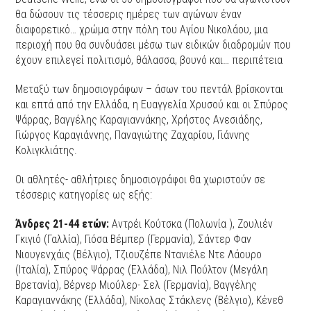
θα δώσουν τις τέσσερις ημέρες των αγώνων έναν
διαφορετικό… χρώμα στην πόλη του Αγίου Νικολάου, μια
περιοχή που θα συνδυάσει μέσω των ειδικών διαδρομών που
έχουν επιλεγεί πολιτισμό, θάλασσα, βουνό και… περιπέτεια
Μεταξύ των δημοσιογράφων – άσων του πεντάλ βρίσκονται
και επτά από την Ελλάδα, η Ευαγγελία Χρυσού και οι Σπύρος
Ψάρρας, Βαγγέλης Καραγιαννάκης, Χρήστος Ανεσιάδης,
Γιώργος Καραγιάννης, Παναγιώτης Ζαχαρίου, Γιάννης
Κολιγκλιάτης.
Οι αθλητές- αθλήτριες δημοσιογράφοι θα χωριστούν σε
τέσσερις κατηγορίες ως εξής:
Άνδρες 21-44 ετών:
Αντρέι Κούτσκα (Πολωνία ), Ζουλιέν
Γκιγιό (Γαλλία), Γιόσα Βέμπερ (Γερμανία), Σάντερ Φαν
Νιουγενχάις (Βέλγιο), Τζιουζέπε Ντανιέλε Ντε Λάουρο
(Ιταλία), Σπύρος Ψάρρας (Ελλάδα), Νιλ Πούλτον (Μεγάλη
Βρετανία), Βέρνερ Μιούλερ- Σελ (Γερμανία), Βαγγέλης
Καραγιαννάκης (Ελλάδα), Νίκολας Στάκλενς (Βέλγιο), Κένεθ