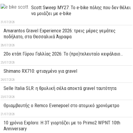
Scott Sweep MY27: Το e-bike πόλης που δεν θέλει
να μοιάζει με e-bike
31/07/2026
Amarantos Gravel Experience 2026: τρεις μέρες γεμάτες
ποδήλατο, στα Θεσσαλικά Άγραφα
28/07/2026
20ο ετάπ Γύρου Γαλλίας 2026: Το (προ)τελευταίο κεφάλαιο…
25/07/2026
Shimano RX710: φτιαγμένο για gravel
24/07/2026
Selle Italia SLR: η θρυλική σέλα αποκτά gravel ταυτότητα
23/07/2026
Θριαμβευτής ο Remco Evenepoel στο ατομικό χρονόμετρο
21/07/2026
10 χρόνια Exploro: Η 3T γιορτάζει με το Primo2 WPNT 10th
Anniversary