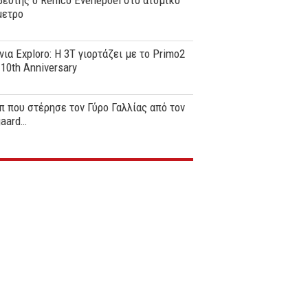
ευτής ο Remco Evenepoel στο ατομικό
μετρο
νια Exploro: Η 3T γιορτάζει με το Primo2
0th Anniversary
π που στέρησε τον Γύρο Γαλλίας από τον
gaard…