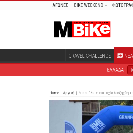
ΑΓΩΝΕΣ
BIKE WEEKEND
ΦΩΤΟΓΡΑΦ
GRAVEL CHALLENGE
ΝΕΑ
ΕΛΛΑΔΑ
Home
|
Αρχική
|
Με απόλυτη επιτυχία διεξήχθη το 