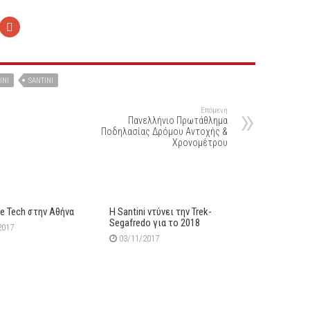
INI
SANTINI
Επόμενη
Πανελλήνιο Πρωτάθλημα
Ποδηλασίας Δρόμου Αντοχής &
Χρονομέτρου
e Tech στην Αθήνα
Η Santini ντύνει την Trek-
Segafredo για το 2018
2017
03/11/2017