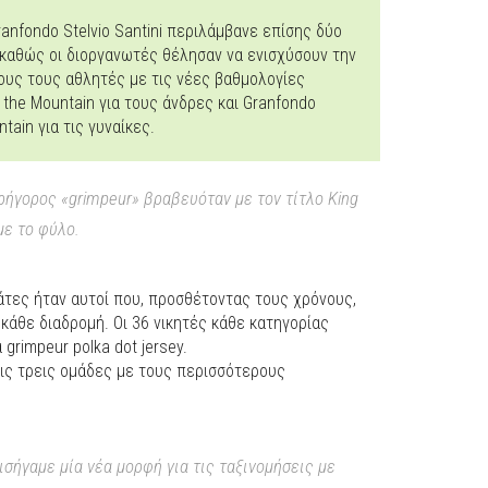
anfondo Stelvio Santini περιλάμβανε επίσης δύο
καθώς οι διοργανωτές θέλησαν να ενισχύσουν την
λους τους αθλητές με τις νέες βαθμολογίες
f the Mountain για τους άνδρες και Granfondo
tain για τις γυναίκες.
ρήγορος «grimpeur» βραβευόταν με τον τίτλο King
με το φύλο.
άτες ήταν αυτοί που, προσθέτοντας τους χρόνους,
κάθε διαδρομή. Οι 36 νικητές κάθε κατηγορίας
grimpeur polka dot jersey.
τις τρεις ομάδες με τους περισσότερους
σήγαμε μία νέα μορφή για τις ταξινομήσεις με