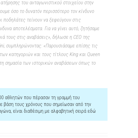
ιατήρησης του ανταγωνιστικού στοιχείου στην
υμε όσο το δυνατόν περισσότερο τον κίνδυνο
ι ποδηλάτες τείνουν να ξεφεύγουν στις
δυνα αποτελέσματα. Για να γίνει αυτό, ζητήσαμε
ριά τους στις αναβάσεις», δήλωσε η CEO της
ntini, συμπληρώνοντας: «Παρουσιάσαμε επίσης τις
 των κατηγοριών και τους τίτλους King και Queen
ε τη σημασία των ιστορικών αναβάσεων όπως το
200 αθλητών που πέρασαν τη γραμμή του
 με βάση τους χρόνους που σημείωσαν από την
αγώνα, είναι διαθέσιμη με αλφαβητική σειρά εδώ