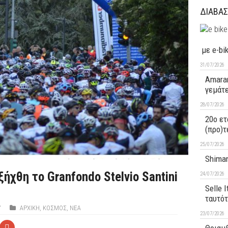
ΔΙΑΒΑΣ
με e-bi
31/07/2026
Amaran
γεμάτ
28/07/2026
20ο ετ
(προ)τ
25/07/2026
Shiman
ήχθη το Granfondo Stelvio Santini
24/07/2026
Selle 
ταυτό
7
ΑΡΧΙΚΉ
,
ΚΟΣΜΟΣ
,
ΝΕΑ
23/07/2026