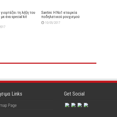
i γιορτάζει τη λήξη του
Santini: Η Νο1 εταιρεία
 με ένα special kit
ποδηλατικού ρουχισμού
10/05/2017
2017
σιμα Links
Get Social
emap Page