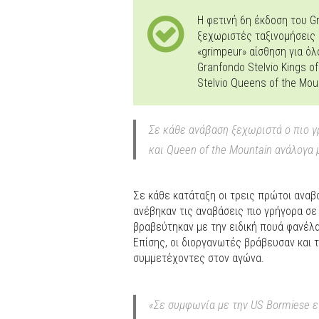
Η φετινή 6η έκδοση του Gr
ξεχωριστές ταξινομήσεις 
«grimpeur» αίσθηση για ό
Granfondo Stelvio Kings o
Stelvio Queens of the Moun
Σε κάθε ανάβαση ξεχωριστά ο πιο γ
και Queen of the Mountain ανάλογα 
Σε κάθε κατάταξη οι τρεις πρώτοι αναβ
ανέβηκαν τις αναβάσεις πιο γρήγορα σε 
βραβεύτηκαν με την ειδική πουά φανέλα 
Επίσης, οι διοργανωτές βράβευσαν και 
συμμετέχοντες στον αγώνα.
«Σε συμφωνία με την US Bormiese ει