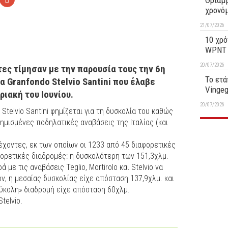
Θριαμβ
χρονό
21/07/2026
10 χρό
WPNT 1
20/07/2026
ες τίμησαν με την παρουσία τους την 6η
Το ετά
 Granfondo Stelvio Santini που έλαβε
Vinge
ριακή του Ιουνίου.
20/07/2026
Stelvio Santini φημίζεται για τη δυσκολία του καθώς
φημισμένες ποδηλατικές αναβάσεις της Ιταλίας (και
έχοντες, εκ των οποίων οι 1233 από 45 διαφορετικές
φορετικές διαδρομές: η δυσκολότερη των 151,3χλμ.
με τις αναβάσεις Teglio, Mortirolo και Stelvio να
, η μεσαίας δυσκολίας είχε απόσταση 137,9χλμ. και
εύκολη» διαδρομή είχε απόσταση 60χλμ.
telvio.