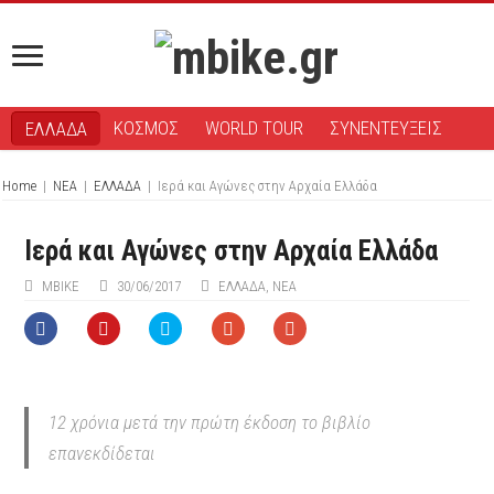
ΚΟΣΜΟΣ
WORLD TOUR
ΣΥΝΕΝΤΕΥΞΕΙΣ
ΕΛΛΑΔΑ
Home
|
ΝΕΑ
|
ΕΛΛΑΔΑ
|
Ιερά και Αγώνες στην Αρχαία Ελλάδα
Ιερά και Αγώνες στην Αρχαία Ελλάδα
ΜΒIKE
30/06/2017
ΕΛΛΑΔΑ
,
ΝΕΑ
12 χρόνια μετά την πρώτη έκδοση το βιβλίο
επανεκδίδεται