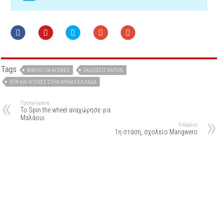
Tags
ΒΙΒΛΊΟ ΓΙΑ ΑΓΏΝΕΣ
ΕΚΔΌΣΕΙΣ ΚΑΠΟΝ
ΙΕΡΆ ΚΑΙ ΑΓΏΝΕΣ ΣΤΗΝ ΑΡΧΑΊΑ ΕΛΛΆΔΑ
Προηγούμενη
Το Spin the wheel αναχώρησε για
Μαλάουι
Επόμενη
1η στάση, σχολείο Mangwero