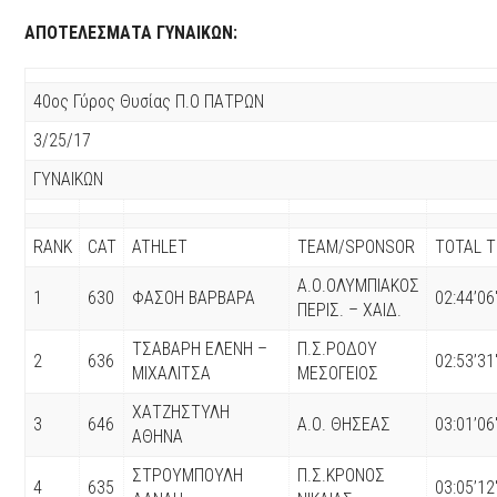
ΑΠΟΤΕΛΕΣΜΑΤΑ ΓΥΝΑΙΚΩΝ:
40ος Γύρος Θυσίας Π.Ο ΠΑΤΡΩΝ
3/25/17
ΓΥΝΑΙΚΩΝ
RANK
CAT
ATHLET
TEAM/SPONSOR
TOTAL T
Α.Ο.ΟΛΥΜΠΙΑΚΟΣ
1
630
ΦΑΣΟΗ ΒΑΡΒΑΡΑ
02:44’06
ΠΕΡΙΣ. – ΧΑΙΔ.
ΤΣΑΒΑΡΗ ΕΛΕΝΗ –
Π.Σ.ΡΟΔΟΥ
2
636
02:53’31
ΜΙΧΑΛΙΤΣΑ
ΜΕΣΟΓΕΙΟΣ
ΧΑΤΖΗΣΤΥΛΗ
3
646
Α.Ο. ΘΗΣΕΑΣ
03:01’06
ΑΘΗΝΑ
ΣΤΡΟΥΜΠΟΥΛΗ
Π.Σ.ΚΡΟΝΟΣ
4
635
03:05’12