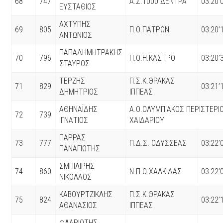
68
747
Α.Σ.1000 ΔΕΝΤΡΑ
03:20’
ΕΥΣΤΑΘΙΟΣ
ΑΧΤΥΠΗΣ
69
805
Π.Ο.ΠΑΤΡΩΝ
03:20’
ΑΝΤΩΝΙΟΣ
ΠΑΠΑΔΗΜΗΤΡΑΚΗΣ
70
796
Π.Ο.Η.ΚΑΣΤΡΟ
03:20’
ΣΤΑΥΡΟΣ
ΤΕΡΖΗΣ
Π.Σ.Κ.ΘΡΑΚΑΣ
71
829
03:21’
ΔΗΜΗΤΡΙΟΣ
ΙΠΠΕΑΣ
ΑΘΗΝΑΪΔΗΣ
Α.Ο.ΟΛΥΜΠΙΑΚΟΣ ΠΕΡΙΣΤΕΡΙ
72
739
ΙΓΝΑΤΙΟΣ
ΧΑΙΔΑΡΙΟΥ
ΠΑΡΡΑΣ
73
777
Π.Δ.Σ. ΟΔΥΣΣΕΑΣ
03:22’
ΠΑΝΑΓΙΩΤΗΣ
ΣΜΠΙΛΙΡΗΣ
74
860
Ν.Π.Ο.ΧΑΛΚΙΔΑΣ
03:22’
ΝΙΚΟΛΑΟΣ
ΚΑΒΟΥΡΤΖΙΚΛΗΣ
Π.Σ.Κ.ΘΡΑΚΑΣ
75
824
03:22’
ΑΘΑΝΑΣΙΟΣ
ΙΠΠΕΑΣ
ΦΛΑΡΙΩΤΗΣ