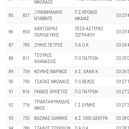
ΝΙΚΟΛΑΟΣ
ΞΥΝΟΜΗΛΑΚΗΣ
Π.Σ.ΚΡΟΝΟΣ
85
837
03:23’
ΝΤΑΒΙΝΤΕ
ΝΙΚΑΙΑΣ
ΧΑΝΤΖΙΑΡΑΣ
ΠΕΣΑ ΑΣΤΕΡΑΣ
86
854
03:23’
ΠΟΛΥΔΕΥΚΗΣ
ΖΩΓΡΑΦΟΥ
87
783
ΖΥΛΗΣ ΠΕΤΡΟΣ
Π.Α.Ο.Κ.
03:24’
ΤΣΟΥΛΟΣ
88
811
Π.Ο.ΠΑΤΡΩΝ
03:25’
ΑΘΑΝΑΣΙΟΣ
89
759
ΚΟΥΛΗΣ ΜΑΡΙΝΟΣ
Α.Σ. ΑΛΦΑ K
03:26’
90
790
ΤΣΑΠΑΣ ΝΙΚΟΛΑΟΣ
Π.Ο.ΒΕΛΟΣ
03:27’
91
816
ΓΚΑΒΟΣ ΧΡΗΣΤΟΣ
Π.Ο.ΠΑΤΡΩΝ
03:27’
ΤΡΙΑΝΤΑΦΥΛΛΙΔΗΣ
92
776
Γ.Σ.ΔΥΜΗΣ
03:27’
ΝΙΚΟΣ
93
750
ΒΑΣΙΛΑΣ ΙΩΑΝΝΗΣ
Α.Σ.1000 ΔΕΝΤΡΑ
03:28’
94
786
ΤΖΑΦΟΣ ΣΠΥΡΙΔΩΝ
Π.Α.Ο.Κ.
03:28’