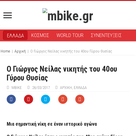
ΚΟΣΜΟΣ
WORLD TOUR
ΣΥΝΕΝΤΕΥΞΕΙΣ
ΕΛΛΑΔΑ
Home
|
Αρχική
|
O Γιώργος Νείλας νικητής του 40ου Γύρου Θυσίας
O Γιώργος Νείλας νικητής του 40ου
Γύρου Θυσίας
ΜΒIKE
26/03/2017
ΑΡΧΙΚΉ
,
ΕΛΛΑΔΑ
Μια σημαντική νίκη σε έναν ιστορικό αγώνα