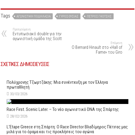
Tags
ΑΓΩΝΙΣΤΙΚΉ ΠΟΔΗΛΑΣΊΑ
ΓΎΡΟΣ ΘΥΣΊΑΣ
ΠΈΤΡΟΣ ΓΚΌΤΣΗΣ
Προηγούμενη
Εντυπωσιακό double για την
αγωνιστική ομάδα της Scott
Επόμενη
O Bernard Hinault στο «Hall of
Fame» του Giro
ΣΧΕΤΙΚΕΣ ΔΗΜΟΣΙΕΥΣΕΙΣ
Πολύχρονης Τζωρτζάκης: Μια συνέντευξη με τον Έλληνα
πρωταθλητή
30/03/2026
Race First. Scenic Later. – Το νέο αγωνιστικό DNA της Σπάρτης
28/02/2026
L’Etape Greece στη Σπάρτη: Ο Race Director Βλαδίμηρος Πέτσας μας
μιλά για το όραμα και τις προκλήσεις του αγώνα