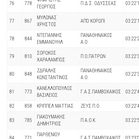
76
778
Π.Δ.Σ. ΟΔΥΣΣΕΑΣ
03:22’
ΓΕΩΡΓΙΟΣ
ΜΥΛΩΝΑΣ
77
867
ΑΠΌ ΚΟΡΩΠΙ
03:22’
ΧΡΗΣΤΟΣ
ΝΤΕΓΙΑΝΝΗΣ
ΠΑΝΑΘΗΝΑΙΚΟΣ
78
844
03:22’
ΕΜΜΑΝΟΥΗΛ
Α.Ο.
ΣΟΡΩΚΟΣ
79
810
Π.Ο.ΠΑΤΡΩΝ
03:22’
ΧΑΡΑΛΑΜΠΟΣ
ΖΔΡΑΛΗΣ
ΠΑΝΑΘΗΝΑΙΚΟΣ
80
848
03:22’
ΚΩΝΣΤΑΝΤΙΝΟΣ
Α.Ο.
ΚΑΝΕΛΛΟΠΟΥΛΟΣ
81
773
Γ.Α.Σ.ΠΑΜΒΟΧΑΙΚΟΣ
03:22’
ΒΑΣΙΛΕΙΟΣ
82
858
ΚΡΙΠΠΕΛ ΜΑΤΤΙΑΣ
ΖΕΥΣ Π.Ο.
03:22’
ΓΙΑΚΟΥΜΑΚΗΣ
83
785
Π.Α.Ο.Κ.
03:22’
ΔΗΜΗΤΡΙΟΣ
ΠΑΡΘΕΝΙΟΥ
84
771
Γ.Α.Σ.ΠΑΜΒΟΧΑΙΚΟΣ
03:23’