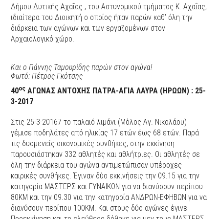
Δήμου Δυτικής Αχαΐας , του Αστυνομικού τμήματος Κ. Αχαΐας,
ιδιαίτερα του Διοικητή ο οποίος ήταν παρών καθ’ όλη την
διάρκεια των αγώνων και των εργαζομένων στον
Αρχαιολογικό χώρο.
Και ο Γιάννης Ταμουρίδης παρών στον αγώνα!
Φωτό: Πέτρος Γκότσης
ος
40
ΑΓΩΝΑΣ ΑΝΤΟΧΗΣ ΠΑΤΡΑ-ΑΓΙΑ ΛΑΥΡΑ (ΗΡΩΩΝ) : 25-
3-2017
Στις 25-3-20167 το παλαιό λιμάνι (Μόλος Αγ. Νικολάου)
γέμισε ποδηλάτες από ηλικίας 17 ετών έως 68 ετών. Παρά
τις δυσμενείς οικονομικές συνθήκες, στην εκκίνηση
παρουσιάστηκαν 332 αθλητές και αθλήτριες. Οι αθλητές σε
όλη την διάρκεια του αγώνα αντιμετώπισαν υπέροχες
καιρικές συνθήκες. Έγιναν δύο εκκινήσεις την 09.15 για την
κατηγορία ΜΑΣΤΕΡΣ και ΓΥΝΑΙΚΩΝ για να διανύσουν περίπου
80ΚΜ και την 09.30 για την κατηγορία ΑΝΔΡΩΝ-ΕΦΗΒΩΝ για να
διανύσουν περίπου 100ΚΜ. Και στους δύο αγώνες έγινε
Προεκκίνηση και το ελεύθερο δόθηκε για μεν τους ΜΑΣΤΕΡΣ