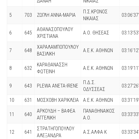
ΔΑΝΑΗ
ΝΙΚΑΙΑΣ
Π.Σ.ΚΡΟΝΟΣ
5
703
ΖΩΓΛΗ ΑΝΝΑ-ΜΑΡΙΑ
03:06’37
ΝΙΚΑΙΑΣ
ΑΘΑΝΑΣΟΠΟΥΛΟΥ
6
645
Α.Ο. ΘΗΣΕΑΣ
03:13’53
ΧΡΙΣΤΙΑΝΑ
ΧΑΡΑΛΑΜΠΟΠΟΥΛΟΥ
7
648
Α.Ε.Κ. ΑΘΗΝΩΝ
03:16’12
ΒΑΣΙΛΙΚΗ
ΚΑΡΑΘΑΝΑΣΣΗ
8
632
Α.Ε.Κ. ΑΘΗΝΩΝ
03:19’11
ΦΩΤΕΙΝΗ
Π.Δ.Σ.
9
643
PLEWA ANETA-IRENE
03:27’26
ΟΔΥΣΣΕΑΣ
10
631
ΜΟΣΧΟΒΗ ΧΑΡΙΚΛΕΙΑ
Α.Ε.Κ. ΑΘΗΝΩΝ
03:31’19
ΑΡΚΟΥΔΗ – ΒΑΦΕΑ
ΠΑΝΑΘΗΝΑΙΚΟΣ
11
640
03:33’33
ΑΓΓΕΛΙΚΗ
Α.Ο.
ΣΤΡΑΤΗΓΟΠΟΥΛΟΥ
12
641
Α.Σ.ΑΛΦΑ Κ
03:33’34
ΑΛΕΞΑΝΔΡΑ