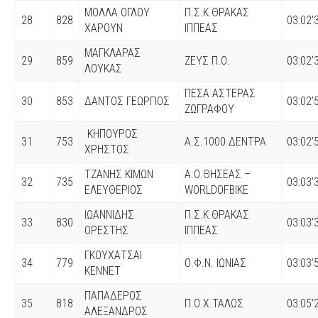
ΜΟΛΛΑ ΟΓΛΟΥ
Π.Σ.Κ.ΘΡΑΚΑΣ
28
828
03:02’
ΧΑΡΟΥΝ
ΙΠΠΕΑΣ
ΜΑΓΚΛΑΡΑΣ
29
859
ΖΕΥΣ Π.Ο.
03:02’
ΛΟΥΚΑΣ
ΠΕΣΑ ΑΣΤΕΡΑΣ
30
853
ΔΑΝΤΟΣ ΓΕΩΡΓΙΟΣ
03:02’
ΖΩΓΡΑΦΟΥ
ΚΗΠΟΥΡΟΣ
31
753
Α.Σ.1000 ΔΕΝΤΡΑ
03:02’
ΧΡΗΣΤΟΣ
ΤΖΑΝΗΣ ΚΙΜΩΝ
Α.Ο.ΘΗΣΕΑΣ –
32
735
03:03’
ΕΛΕΥΘΕΡΙΟΣ
WORLDOFBIKE
ΙΩΑΝΝΙΔΗΣ
Π.Σ.Κ.ΘΡΑΚΑΣ
33
830
03:03’
ΟΡΕΣΤΗΣ
ΙΠΠΕΑΣ
ΓΚΟΥΧΑΤΣΑΙ
34
779
Ο.Φ.Ν. ΙΩΝΙΑΣ
03:03’
ΚΕΝΝΕΤ
ΠΑΠΑΔΕΡΟΣ
35
818
Π.Ο.Χ.ΤΑΛΩΣ
03:05’
ΑΛΕΞΑΝΔΡΟΣ