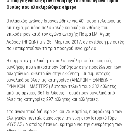
Ο Γιώργος Νείλας ήταν ο νικητής του 40ου αγώνα Γύρου
Θυσίας που ολοκληρώθηκε σήμερα
η
Ο κλασικός αγώνας διοργανώθηκε για 40
φορά τελείωσε με
επιτυχία, με πάρα πολύ καλές καιρικές συνθήκες που
επικράτησαν κατά τον αγώνα αντοχής Πάτρα Ι.Μ. Αγίας
η
Λαύρας (ΗΡΩΩΝ) την 25
Μαρτίου 2017, σε αντίθεση με αυτές
που επικρατούσαν τα τρία προηγούμενα χρόνια.
Η συμμετοχή τελικά ήταν πολύ μεγάλη αφού οι καιρικές
συνθήκες που επικράτησαν βοήθησαν στην προσέλευση των
αθλητών και αθλητριών στην εκκίνηση . Οι συμμετοχές
συνολικά σε όλες τις κατηγορίες (ΑΝΔΡΩΝ – ΕΦΗΒΩΝ –
ΓΥΝΑΙΚΩΝ – ΜΑΣΤΕΡΣ) έφτασαν τελικά τους 332 αθλητές
από τις αρχικές 361 δηλώσεις. Τερμάτισαν συνολικά από
όλες τις κατηγορίες 297 αθλητές και αθλήτριες.
Στο αγωνιστικό διήμερο 24 και 25 Μαρτίου, η αφρόκρεμα των
Ελληνικών πεντάλ, διεκδίκησε την νίκη στον Ιστορικό Γύρο
«ΘΥΣΙΑΣ» ο οποίος ήταν και κριτήριο για την συγκρότηση των
Εθνικών ομάδων.