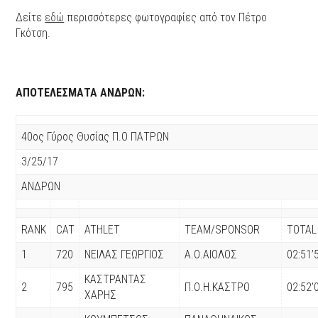
Δείτε
εδώ
περισσότερες φωτογραφίες από τον Πέτρο
Γκότση.
ΑΠΟΤΕΛΕΣΜΑΤΑ ΑΝΔΡΩΝ:
40ος Γύρος Θυσίας Π.Ο ΠΑΤΡΩΝ
3/25/17
ΑΝΔΡΩΝ
RANK
CAT
ATHLET
TEAM/SPONSOR
TOTAL
1
720
ΝΕΙΛΑΣ ΓΕΩΡΓΙΟΣ
Α.Ο.ΑΙΟΛΟΣ
02:51’
ΚΑΣΤΡΑΝΤΑΣ
2
795
Π.Ο.Η.ΚΑΣΤΡΟ
02:52’
ΧΑΡΗΣ