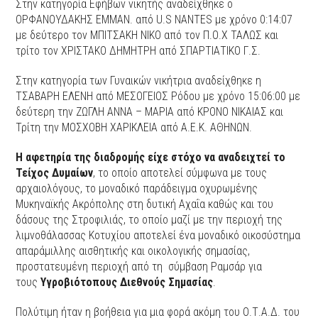
Στην κατηγορία Εφήβων νικητής αναδείχθηκε ο
ΟΡΦΑΝΟΥΔΑΚΗΣ ΕΜΜΑΝ. από U.S NANTES με χρόνο 0:14:07
με δεύτερο τον ΜΠΙΤΣΑΚΗ ΝΙΚΟ από τον Π.Ο.Χ ΤΑΛΩΣ και
τρίτο τον ΧΡΙΣΤΑΚΟ ΔΗΜΗΤΡΗ από ΣΠΑΡΤΙΑΤΙΚΟ Γ.Σ.
Στην κατηγορία των Γυναικών νικήτρια αναδείχθηκε η
ΤΣΑΒΑΡΗ ΕΛΕΝΗ από ΜΕΣΟΓΕΙΟΣ Ρόδου με χρόνο 15:06:00 με
δεύτερη την ΖΩΓΛΗ ΑΝΝΑ – ΜΑΡΙΑ από ΚΡΟΝΟ ΝΙΚΑΙΑΣ και
Τρίτη την ΜΟΣΧΟΒΗ ΧΑΡΙΚΛΕΙΑ από Α.Ε.Κ. ΑΘΗΝΩΝ.
Η αφετηρία της διαδρομής είχε στόχο να αναδειχτεί το
Τείχος Δυμαίων
, το οποίο αποτελεί σύμφωνα με τους
αρχαιολόγους, το μοναδικό παράδειγμα οχυρωμένης
Μυκηναϊκής Ακρόπολης στη δυτική Αχαΐα καθώς και του
δάσους της Στροφιλιάς, το οποίο μαζί με την περιοχή της
λιμνοθάλασσας Κοτυχίου αποτελεί ένα μοναδικό οικοσύστημα
απαράμιλλης αισθητικής και οικολογικής σημασίας,
προστατευμένη περιοχή από τη σύμβαση Ραμσάρ για
τους
Υγροβιότοπους Διεθνούς Σημασίας
.
Πολύτιμη ήταν η βοήθεια για μια φορά ακόμη του Ο.Τ.Α.Δ. του