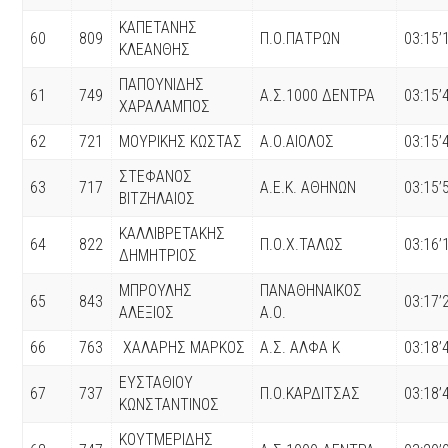
ΚΑΠΕΤΑΝΗΣ
60
809
Π.Ο.ΠΑΤΡΩΝ
03:15’
ΚΛΕΑΝΘΗΣ
ΠΑΠΟΥΝΙΔΗΣ
61
749
Α.Σ.1000 ΔΕΝΤΡΑ
03:15’
ΧΑΡΑΛΑΜΠΟΣ
62
721
ΜΟΥΡΙΚΗΣ ΚΩΣΤΑΣ
Α.Ο.ΑΙΟΛΟΣ
03:15’
ΣΤΕΦΑΝΟΣ
63
717
Α.Ε.Κ. ΑΘΗΝΩΝ
03:15’
ΒΙΤΖΗΛΑΙΟΣ
ΚΑΛΛΙΒΡΕΤΑΚΗΣ
64
822
Π.Ο.Χ.ΤΑΛΩΣ
03:16’
ΔΗΜΗΤΡΙΟΣ
ΜΠΡΟΥΛΗΣ
ΠΑΝΑΘΗΝΑΙΚΟΣ
65
843
03:17’
ΑΛΕΞΙΟΣ
Α.Ο.
66
763
ΧΑΛΑΡΗΣ ΜΑΡΚΟΣ
Α.Σ. ΑΛΦΑ K
03:18’
ΕΥΣΤΑΘΙΟΥ
67
737
Π.Ο.ΚΑΡΔΙΤΣΑΣ
03:18’
ΚΩΝΣΤΑΝΤΙΝΟΣ
ΚΟΥΤΜΕΡΙΔΗΣ