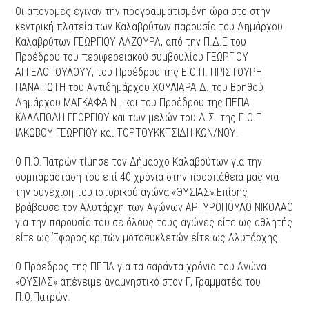
Οι απονομές έγιναν την προγραμματισμένη ώρα στο στην
κεντρική πλατεία των Καλαβρύτων παρουσία του Δημάρχου
Καλαβρύτων ΓΕΩΡΓΙΟΥ ΛΑΖΟΥΡΑ, από την Π.Δ.Ε του
Προέδρου του περιφερειακού συμβουλίου ΓΕΩΡΓΙΟΥ
ΑΓΓΕΛΟΠΟΥΛΟΥΥ, του Προέδρου της Ε.Ο.Π. ΠΡΙΣΤΟΥΡΗ
ΠΑΝΑΓΙΩΤΗ τoυ Αντιδημάρχoυ ΧΟΥΛΙΑΡΑ Δ. του Βοηθού
Δημάρχου ΜΑΓΚΑΦΑ Ν.. και του Προέδρου της ΠΕΠΑ
ΚΑΛΑΠΟΔΗ ΓΕΩΡΓΙΟΥ και των μελών του Δ.Σ. της Ε.Ο.Π.
ΙΑΚΩΒΟΥ ΓΕΩΡΓΙΟΥ και ΤΟΡΤΟΥΚΚΤΣΙΔΗ ΚΩΝ/ΝΟΥ.
Ο Π.Ο.Πατρών τίμησε τον Δήμαρχο Καλαβρύτων για την
συμπαράσταση του επί 40 χρόνια στην προσπάθεια μας για
την συνέχιση του ιστορικού αγώνα «ΘΥΣΙΑΣ».Επίσης
βράβευσε τον Αλυτάρχη των Αγώνων ΑΡΓΥΡΟΠΟΥΛΟ ΝΙΚΟΛΑΟ
για την παρουσία του σε όλους τους αγώνες είτε ως αθλητής
είτε ως Έφορος κριτών μοτοσυκλετών είτε ως Αλυτάρχης.
Ο Πρόεδρος της ΠΕΠΑ για τα σαράντα χρόνια του Αγώνα
«ΘΥΣΙΑΣ» απένειμε αναμνηστικό στον Γ, Γραμματέα του
Π.Ο.Πατρών.