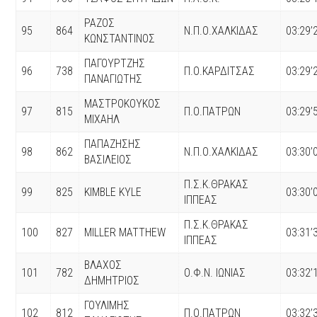
ΡΑΖΟΣ
95
864
Ν.Π.Ο.ΧΑΛΚΙΔΑΣ
03:29’
ΚΩΝΣΤΑΝΤΙΝΟΣ
ΠΑΓΟΥΡΤΖΗΣ
96
738
Π.Ο.ΚΑΡΔΙΤΣΑΣ
03:29’
ΠΑΝΑΓΙΩΤΗΣ
ΜΑΣΤΡΟΚΟΥΚΟΣ
97
815
Π.Ο.ΠΑΤΡΩΝ
03:29’
ΜΙΧΑΗΛ
ΠΑΠΑΖΗΣΗΣ
98
862
Ν.Π.Ο.ΧΑΛΚΙΔΑΣ
03:30’
ΒΑΣΙΛΕΙΟΣ
Π.Σ.Κ.ΘΡΑΚΑΣ
99
825
KIMBLE KYLE
03:30’
ΙΠΠΕΑΣ
Π.Σ.Κ.ΘΡΑΚΑΣ
100
827
MILLER MATTHEW
03:31’
ΙΠΠΕΑΣ
ΒΛΑΧΟΣ
101
782
Ο.Φ.Ν. ΙΩΝΙΑΣ
03:32’
ΔΗΜΗΤΡΙΟΣ
ΓΟΥΛΙΜΗΣ
102
812
Π.Ο.ΠΑΤΡΩΝ
03:32’