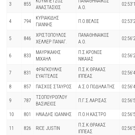
ΚΟΥΜΠΕΤΣΟΣ
ΠΑΝΑΘΗΝΑΙΚΟΣ
3
855
02:53’
ΑΝΑΣΤΑΣΙΟΣ
Α.Ο.
ΚΥΡΙΑΚΙΔΗΣ
4
794
Π.Ο.ΒΕΛΟΣ
02:53’
ΓΙΑΝΝΗΣ
ΧΡΙΣΤΟΠΟΥΛΟΣ
ΠΑΝΑΘΗΝΑΙΚΟΣ
5
846
02:56’
ΧΕΛΛΕΡ ΠΑΝΑΓ.
Α.Ο.
ΜΑΥΡΙΚΑΚΗΣ
Π.Σ.ΚΡΟΝΟΣ
6
833
02:56’
ΜΙΧΑΗΛ
ΝΙΚΑΙΑΣ
ΦΡΑΓΚΟΥΛΗΣ
Π.Σ.Κ.ΘΡΑΚΑΣ
7
831
02:56’
ΕΥΑΓΓΕΛΟΣ
ΙΠΠΕΑΣ
8
857
ΠΑΣΧΟΣ ΣΤΑΥΡΟΣ
Α.Σ.Ο ΠΟΔΗΛΑΤΗΣ
02:56’
ΤΣΟΠΟΥΡΟΓΛΟΥ
9
787
Π.Γ.Σ.ΛΑΡΙΣΑΣ
02:56’
ΒΑΣΙΛΕΙΟΣ
10
801
ΗΛΙΑΔΗΣ ΙΩΑΝΝΗΣ
Π.Ο.Η.ΚΑΣΤΡΟ
02:56’
Π.Σ.Κ.ΘΡΑΚΑΣ
11
826
RICE JUSTIN
02:56’
ΙΠΠΕΑΣ