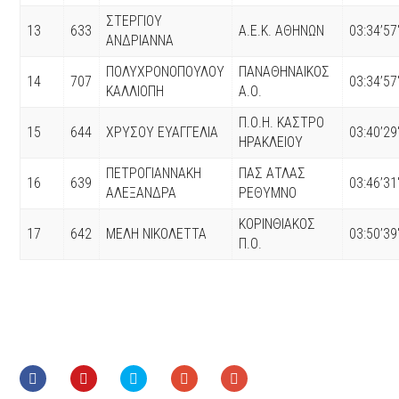
ΣΤΕΡΓΙΟΥ
13
633
Α.Ε.Κ. ΑΘΗΝΩΝ
03:34’57
ΑΝΔΡΙΑΝΝΑ
ΠΟΛΥΧΡΟΝΟΠΟΥΛΟΥ
ΠΑΝΑΘΗΝΑΙΚΟΣ
14
707
03:34’57
ΚΑΛΛΙΟΠΗ
Α.Ο.
Π.Ο.Η. ΚΑΣΤΡΟ
15
644
ΧΡΥΣΟΥ ΕΥΑΓΓΕΛΙΑ
03:40’29
ΗΡΑΚΛΕΙΟΥ
ΠΕΤΡΟΓΙΑΝΝΑΚΗ
ΠΑΣ ΑΤΛΑΣ
16
639
03:46’31
ΑΛΕΞΑΝΔΡΑ
ΡΕΘΥΜΝΟ
ΚΟΡΙΝΘΙΑΚΟΣ
17
642
ΜΕΛΗ ΝΙΚΟΛΕΤΤΑ
03:50’39
Π.Ο.