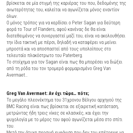
βρίσκεται σε μία στιγμή της καριέρας του που, δεδομένης της
ανωτερότητας του, καλείται να αγωνίζεται μόνος εναντίον
όλων.
Ο μόνος τρόπος για να κερδίσει ο Peter Sagan για δεύτερη
φορά το Tour of Flanders, αφού κανένας δε θα είναι
διατεθειμένος να συνεργαστεί μαζί του, είναι να ακολουθήσει
την ίδια τακτική με πέρσι, δηλαδή να καταφέρει να μείνει
μπροστά και να αποσπαστεί από τους υπολοίπους στο
τελευταίο πλακόστρωτο του Paterberg.
Το στοίχημα για τον Sagan είναι πως θα μπορέσει να διώξει
από τη ρόδα του τον τρομερά φορμαρισμένο Greg Van
Avermaet…
Greg Van Avermaet: Αν όχι τώρα… πότε;
Το μεγάλο πλεονέκτημα του 31χρονου Βέλγου αρχηγού της
BMC Racing είναι πως βρίσκεται σε εξαιρετική κατάσταση,
μετρώντας ήδη τρεις νίκες σε κλασικές, και έχει την
ψυχολογία με το μέρος του αφού αγωνίζεται μέσα στο σπίτι
του.
Μετά την άτυχη περσινή εμφάνιση που δεν του επέτρεψε να