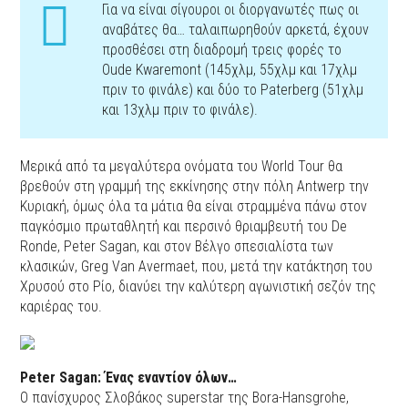
Για να είναι σίγουροι οι διοργανωτές πως οι
αναβάτες θα… ταλαιπωρηθούν αρκετά, έχουν
προσθέσει στη διαδρομή τρεις φορές το
Oude Kwaremont (145χλμ, 55χλμ και 17χλμ
πριν το φινάλε) και δύο το Paterberg (51χλμ
και 13χλμ πριν το φινάλε).
Μερικά από τα μεγαλύτερα ονόματα του World Tour θα
βρεθούν στη γραμμή της εκκίνησης στην πόλη Antwerp την
Κυριακή, όμως όλα τα μάτια θα είναι στραμμένα πάνω στον
παγκόσμιο πρωταθλητή και περσινό θριαμβευτή του De
Ronde, Peter Sagan, και στον Βέλγο σπεσιαλίστα των
κλασικών, Greg Van Avermaet, που, μετά την κατάκτηση του
Χρυσού στο Ρίο, διανύει την καλύτερη αγωνιστική σεζόν της
καριέρας του.
Peter Sagan: Ένας εναντίον όλων…
Ο πανίσχυρος Σλοβάκος superstar της Bora-Hansgrohe,