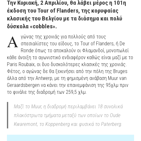
Την Κυριακή, 2 Απριλίου, θα λάβει μέρος η 101η
έκδοση του Tour of Flanders, της κορυφαίας
κλασικής του Βελγίου με τα διάσημα και πολύ
δύσκολα «cobbles».
Α
γώνας της χρονιάς για πολλούς από τους
σπεσιαλίστες του είδους, το Tour of Flanders, ή De
Ronde όπως το αποκαλούν οι Φλαμανδοί, μονοπωλεί
κάθε άνοιξη το αγωνιστικό ενδιαφέρον καθώς είναι μαζί με το
Paris Roubaix, οι δυο δυσκολότερες κλασικές της χρονιάς.
Φέτος, ο αγώνας δε θα ξεκινήσει από την πόλη της Bruges
άλλα από την Antwerp, με τη φημισμένη ανάβαση Muur van
Geraardsbergen να κάνει την επανεμφάνιση της 95χλμ πριν
το φινάλε της διαδρομή των 259,5 χλμ.
Μαζί το Muur, η διαδρομή περιλαμβάνει 18 συνολικά
πλακόστρωτα τμήματα μεταξύ των οποίων το Oude
Kwaremont, το Koppenberg και φυσικά το Paterberg.