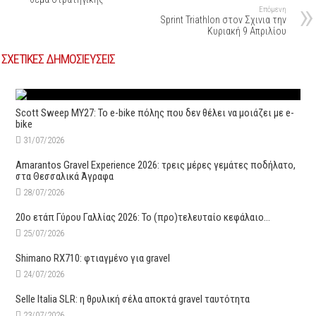
Επόμενη
Sprint Triathlon στον Σχινια την
Κυριακή 9 Απριλίου
ΣΧΕΤΙΚΕΣ ΔΗΜΟΣΙΕΥΣΕΙΣ
Scott Sweep MY27: Το e-bike πόλης που δεν θέλει να μοιάζει με e-
bike
31/07/2026
Amarantos Gravel Experience 2026: τρεις μέρες γεμάτες ποδήλατο,
στα Θεσσαλικά Άγραφα
28/07/2026
20ο ετάπ Γύρου Γαλλίας 2026: Το (προ)τελευταίο κεφάλαιο…
25/07/2026
Shimano RX710: φτιαγμένο για gravel
24/07/2026
Selle Italia SLR: η θρυλική σέλα αποκτά gravel ταυτότητα
23/07/2026