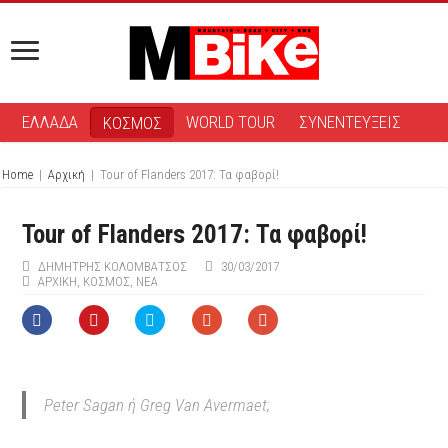
ΕΛΛΑΔΑ
WORLD TOUR
ΣΥΝΕΝΤΕΥΞΕΙΣ
ΚΟΣΜΟΣ
Home
|
Αρχική
|
Tour of Flanders 2017: Τα φαβορί!
Tour of Flanders 2017: Τα φαβορί!
ΔΗΜΉΤΡΗΣ ΚΟΛΟΜΒΆΤΣΟΣ
30/03/2017
ΑΡΧΙΚΉ
,
ΚΟΣΜΟΣ
,
ΝΕΑ
Peter Sagan ή Greg Van Avermaet;