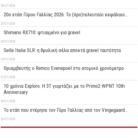
28/07/2026
20ο ετάπ Γύρου Γαλλίας 2026: Το (προ)τελευταίο κεφάλαιο…
25/07/2026
Shimano RX710: φτιαγμένο για gravel
24/07/2026
Selle Italia SLR: η θρυλική σέλα αποκτά gravel ταυτότητα
23/07/2026
Θριαμβευτής ο Remco Evenepoel στο ατομικό χρονόμετρο
21/07/2026
10 χρόνια Exploro: Η 3T γιορτάζει με το Primo2 WPNT 10th
Anniversary
20/07/2026
Το ετάπ που στέρησε τον Γύρο Γαλλίας από τον Vingegaard…
20/07/2026