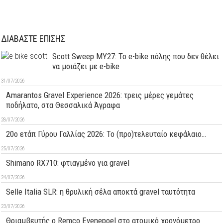
ΔΙΑΒΑΣΤΕ ΕΠΙΣΗΣ
Scott Sweep MY27: Το e-bike πόλης που δεν θέλει
να μοιάζει με e-bike
31/07/2026
Amarantos Gravel Experience 2026: τρεις μέρες γεμάτες
ποδήλατο, στα Θεσσαλικά Άγραφα
28/07/2026
20ο ετάπ Γύρου Γαλλίας 2026: Το (προ)τελευταίο κεφάλαιο…
25/07/2026
Shimano RX710: φτιαγμένο για gravel
24/07/2026
Selle Italia SLR: η θρυλική σέλα αποκτά gravel ταυτότητα
23/07/2026
Θριαμβευτής ο Remco Evenepoel στο ατομικό χρονόμετρο