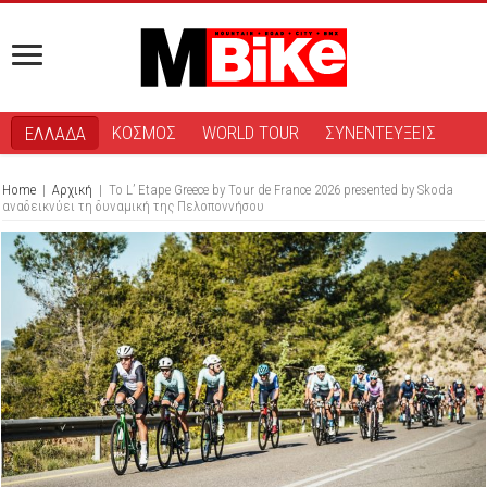
ΚΟΣΜΟΣ
WORLD TOUR
ΣΥΝΕΝΤΕΥΞΕΙΣ
ΕΛΛΑΔΑ
Home
|
Αρχική
|
Το L’ Etape Greece by Tour de France 2026 presented by Skoda
αναδεικνύει τη δυναμική της Πελοποννήσου