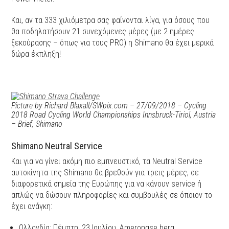
Και, αν τα 333 χιλιόμετρα σας φαίνονται λίγα, για όσους που
θα ποδηλατήσουν 21 συνεχόμενες μέρες (με 2 ημέρες
ξεκούρασης – όπως για τους PRO) η Shimano θα έχει μερικά
δώρα έκπληξη!
Picture by Richard Blaxall/SWpix.com – 27/09/2018 – Cycling
2018 Road Cycling World Championships Innsbruck-Tiriol, Austria
– Brief, Shimano
Shimano Neutral Service
Και για να γίνει ακόμη πιο εμπνευστικό, τα Neutral Service
αυτοκίνητα της Shimano θα βρεθούν για τρεις μέρες, σε
διαφορετικά σημεία της Ευρώπης για να κάνουν service ή
απλώς να δώσουν πληροφορίες και συμβουλές σε όποιον το
έχει ανάγκη:
Ολλανδία: Πέμπτη, 23 Ιουλίου, Amerongse berg