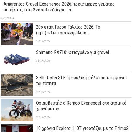
Amarantos Gravel Experience 2026: τρεις μέρες γεμάτες
ποδήλατο, στα Θεσσαλικά Άγραφα
28/07/2026
20ο ετάπ Γύρου Γαλλίας 2026: Το
(προ)τελευταίο κεφάλαιο…
25/07/2026
Shimano RX710: φτιαγμένο για gravel
24/07/2026
Selle Italia SLR: η θρυλική σέλα αποκτά gravel
ταυτότητα
23/07/2026
Θριαμβευτής ο Remco Evenepoel στο ατομικό
χρονόμετρο
21/07/2026
10 χρόνια Exploro: Η 3T γιορτάζει με το Primo2