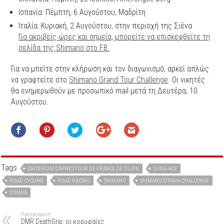
Iσπανία: Πέμπτη, 6 Αυγούστου, Μαδρίτη
Ιταλία: Κυριακή, 2 Αυγούστου, στην περιοχή της Σιένα
Για ακριβείς ώρες και σημεία, μπορείτε να επισκεφθείτε τη
σελίδα της Shimano στο FB.
Για να μπείτε στην κλήρωση και τον διαγωνισμό, αρκεί απλώς
να γραφτείτε στο
Shimano Grand Tour Challenge
. Οι νικητές
θα ενημερωθούν με προσωπικό mail μετά τη Δευτέρα, 10
Αυγούστου.
Tags
CRITERIUM D’APRES TOUR DE FRANCE DE DIJON
DURA-ACE
ROAD CYCLING
ROAD RACING
SHIMANO
SHIMANO STRAVA CHALLENGE
STRAVA
Προηγούμενη
DMR DeathGrip: οι κορυφαίες