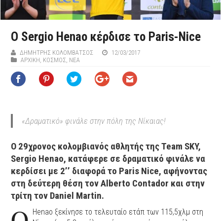
Ο Sergio Henao κέρδισε το Paris-Nice
ΔΗΜΉΤΡΗΣ ΚΟΛΟΜΒΆΤΣΟΣ
12/03/2017
ΑΡΧΙΚΉ
,
ΚΟΣΜΟΣ
,
ΝΕΑ
«Δραματικό» φινάλε στην πόλη της Νίκαιας!
Ο 29χρονος κολομβιανός αθλητής της Team SKY,
Sergio Henao, κατάφερε σε δραματικό φινάλε να
κερδίσει με 2’’ διαφορά το Paris Nice, αφήνοντας
στη δεύτερη θέση τον Alberto Contador και στην
τρίτη τον Daniel Martin.
Ο
Henao ξεκίνησε το τελευταίο ετάπ των 115,5χλμ στη