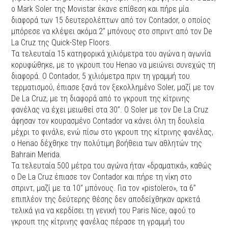
o Mark Soler της Movistar έκανε επίθεση και πήρε μία
διαφορά των 15 δευτερολέπτων από τον Contador, ο οποίος
μπόρεσε να κλέψει ακόμα 2’’ μπόνους στο σπριντ από τον De
La Cruz της Quick-Step Floors.
Τα τελευταία 15 κατηφορικά χιλιόμετρα του αγώνα η αγωνία
κορυφώθηκε, με το γκρουπ του Henao να μειώνει συνεχώς τη
διαφορά. Ο Contador, 5 χιλιόμετρα πριν τη γραμμή του
τερματισμού, έπιασε ξανά τον ξεκολλημένο Soler, μαζί με τον
De La Cruz, με τη διαφορά από το γκρουπ της κίτρινης
φανέλας να έχει μειωθεί στα 30’’. Ο Soler με τον De La Cruz
άφησαν τον κουρασμένο Contador να κάνει όλη τη δουλεία
μέχρι το φινάλε, ενώ πίσω στο γκρουπ της κίτρινης φανέλας,
ο Henao δέχθηκε την πολύτιμη βοήθεια των αθλητών της
Bahrain Merida.
Τα τελευταία 500 μέτρα του αγώνα ήταν «δραματικά», καθώς
ο De La Cruz έπιασε τον Contador και πήρε τη νίκη στο
σπριντ, μαζί με τα 10’’ μπόνους. Για τον «pistolero», τα 6’’
επιπλέον της δεύτερης θέσης δεν αποδείχθηκαν αρκετά
τελικά για να κερδίσει τη γενική του Paris Nice, αφού το
γκρουπ της κίτρινης φανέλας πέρασε τη γραμμή του