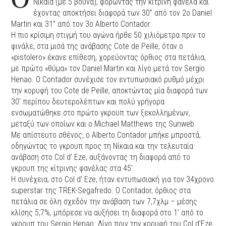
Νίκαια (με 5 βουνά), φορώντας την κίτρινη φανέλα και
έχοντας αποκτήσει διαφορά των 30’’ από τον 2ο Daniel
Martin και 31’’ από τον 3ο Alberto Contador.
Η πιο κρίσιμη στιγμή του αγώνα ήρθε 50 χιλιόμετρα πριν το
φινάλε, στα μισά της ανάβασης Cote de Peille, όταν ο
«pistolero» έκανε επίθεση, χορεύοντας όρθιος στα πετάλια,
με πρώτο «θύμα» τον Daniel Martin και λίγο μετά τον Sergio
Henao. Ο Contador συνέχισε τον εντυπωσιακό ρυθμό μέχρι
την κορυφή του Cote de Peille, αποκτώντας μία διαφορά των
30’ περίπου δευτερολέπτων και πολύ γρήγορα
ενσωματώθηκε στο πρώτο γκρουπ των ξεκολλημένων,
μεταξύ των οποίων και ο Michael Matthews της Sunweb.
Με απίστευτο σθένος, ο Alberto Contador μπήκε μπροστά,
οδηγώντας το γκρουπ προς τη Νίκαια και την τελευταία
ανάβαση στο Col d’ Eze, αυξάνοντας τη διαφορά από το
γκρουπ της κίτρινης φανέλας στα 45’.
Η συνέχεια, στο Col d’ Eze, ήταν εντυπωσιακή για τον 34χρονο
superstar της TREK-Segafredo. O Contador, όρθιος στα
πετάλια σε όλη σχεδόν την ανάβαση των 7,7χλμ – μέσης
κλίσης 5,7%, μπόρεσε να αυξήσει τη διαφορά στο 1’ από το
γκρουπ του Sergio Henao. Λίγο πριν την κορυφή του Col d’Eze,