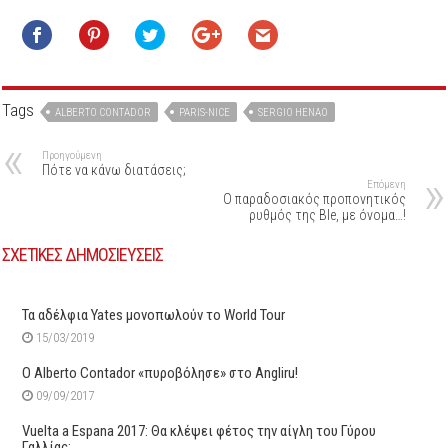
Tags
ALBERTO CONTADOR
PARIS-NICE
SERGIO HENAO
Προηγούμενη
Πότε να κάνω διατάσεις;
Επόμενη
Ο παραδοσιακός προπονητικός
ρυθμός της Ble, με όνομα…!
ΣΧΕΤΙΚΕΣ ΔΗΜΟΣΙΕΥΣΕΙΣ
Τα αδέλφια Yates μονοπωλούν το World Tour
15/03/2019
Ο Alberto Contador «πυροβόλησε» στο Angliru!
09/09/2017
Vuelta a Espana 2017: Θα κλέψει φέτος την αίγλη του Γύρου
Γαλλίας;