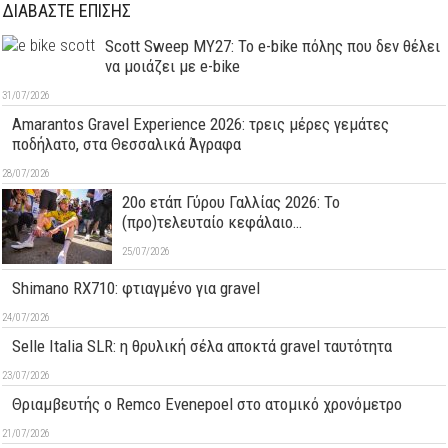
ΔΙΑΒΑΣΤΕ ΕΠΙΣΗΣ
Scott Sweep MY27: Το e-bike πόλης που δεν θέλει
να μοιάζει με e-bike
31/07/2026
Amarantos Gravel Experience 2026: τρεις μέρες γεμάτες
ποδήλατο, στα Θεσσαλικά Άγραφα
28/07/2026
20ο ετάπ Γύρου Γαλλίας 2026: Το
(προ)τελευταίο κεφάλαιο…
25/07/2026
Shimano RX710: φτιαγμένο για gravel
24/07/2026
Selle Italia SLR: η θρυλική σέλα αποκτά gravel ταυτότητα
23/07/2026
Θριαμβευτής ο Remco Evenepoel στο ατομικό χρονόμετρο
21/07/2026