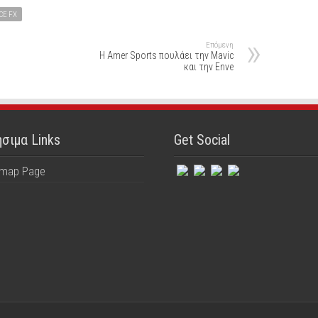
CE FX
Επόμενη
Η Amer Sports πουλάει την Mavic
και την Enve
σιμα Links
Get Social
emap Page