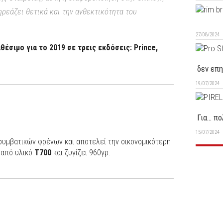
ηρεάζει θετικά και την ανθεκτικότητα του
27/08/2024
αθέσιμο για το 2019 σε τρεις εκδόσεις: Prince,
δεν επη
19/07/2024
Για… πο
15/07/2024
συμβατικών φρένων και αποτελεί την οικονομικότερη
 από υλικό
T700
και ζυγίζει 960γρ.