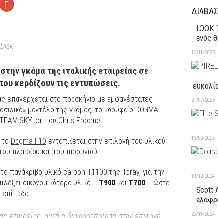
ΔΙΑΒΑΣ
LOOK 7
ενός 
 Disk
12/11/2025
 στην γκάμα της ιταλικής εταιρείας σε
που κερδίζουν τις εντυπώσεις.
ευκολί
ίας επανέρχεται στο προσκήνιο με εμφανέστατες
21/07/2025
βασιλικό» μοντέλο της γκάμας, το κορυφαίο DOGMA
TEAM SKY και του Chris Froome.
16/02/2025
ε το
Dogma F10
εντοπίζεται στην επιλογή του υλικού
του πλαισίου και του πιρουνιού.
ο πανάκριβο υλικό carbon T1100 της Toray, για την
10/12/2024
επιλέξει οικονομικότερο υλικό –
T900
και
Τ700
– ώστε
Scott 
 επίπεδα.
ελαφρ
ής εταιρείας, αυτή η διαφοροποίηση στην επιλογή
26/11/2024