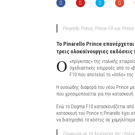
Pinarello Prince, Prince FX και Prince
Το Pinarello Prince επανέρχεται
τρεις ολοκαίνουργιες εκδόσεις 
Ο
«πρίγκιπας» της ιταλικής εταιρε
σχεδιαστικές επιρροές από το «
F10 που αποτελεί το «όπλο» της 
Η ουσιώδης διαφορά του νέου Prince μ
που χρησιμοποιείται για την κατασκευή 
Ενώ το Dogma F10 κατασκευάζεται από τ
κατασκευή του Prince η Pinarello έχει 
να διατηρηθεί το κόστος σε χαμηλότερα
Σύμφωνα με τα λεγόμενα της ιταλικ