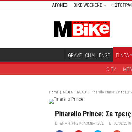
ΑΓΩΝΕΣ
BIKE WEEKEND
ΦΩΤΟΓΡΑΦ
GRAVEL CHALLENGE
ΝΕΑ
CITY
MT
Home
|
ΑΓΟΡΑ
|
ROAD
|
Pinarello Prince: Σε τρεις
Pinarello Prince: Σε τρει
ΔΗΜΉΤΡΗΣ ΚΟΛΟΜΒΆΤΣΟΣ
05/09/2018