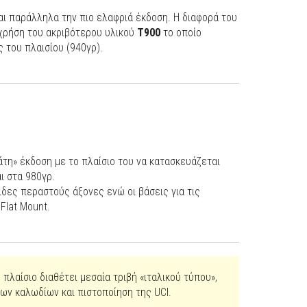
αι παράλληλα την πιο ελαφριά έκδοση. Η διαφορά του
 χρήση του ακριβότερου υλικού
T900
το οποίο
 του πλαισίου (940γρ).
τη» έκδοση με το πλαίσιο του να κατασκευάζεται
ι στα 980γρ.
ιδες περαστούς άξονες ενώ οι βάσεις για τις
Flat Mount.
ο πλαίσιο διαθέτει μεσαία τριβή «ιταλικού τύπου»,
ων καλωδίων και πιστοποίηση της UCI.