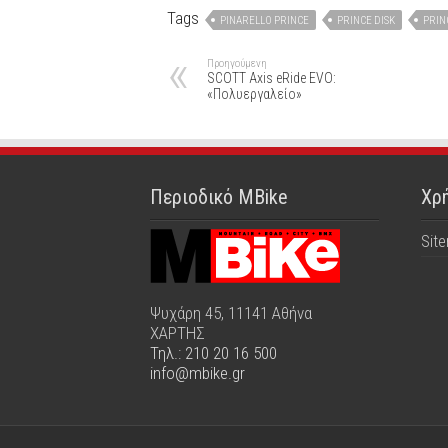
Tags
PINARELLO PRINCE
PRINCE DISK
PRIN
Προηγούμενη
SCOTT Axis eRide EVO:
«Πολυεργαλείο»
Περιοδικό MBike
Χρή
Sit
Ψυχάρη 45, 11141 Αθήνα
ΧΑΡΤΗΣ
Τηλ.: 210 20 16 500
info@mbike.gr