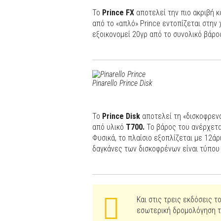
Το
Prince FX
αποτελεί την πιο ακριβή κ
από το «απλό» Prince εντοπίζεται στην
εξοικονομεί 20γρ από το συνολικό βάρος
Pinarello Prince Disk
Το
Prince Disk
αποτελεί τη «δισκοφρενά
από υλικό
T700.
Το βάρος του ανέρχετα
Φυσικά, το πλαίσιο εξοπλίζεται με 12άρ
δαγκάνες των δισκοφρένων είναι τύπου 
Και στις τρεις εκδόσεις τ
εσωτερική δρομολόγηση τ