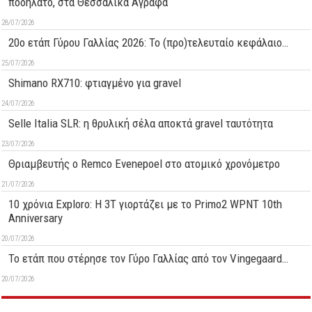
ποδήλατο, στα Θεσσαλικά Άγραφα
28/07/2026
20ο ετάπ Γύρου Γαλλίας 2026: Το (προ)τελευταίο κεφάλαιο…
25/07/2026
Shimano RX710: φτιαγμένο για gravel
24/07/2026
Selle Italia SLR: η θρυλική σέλα αποκτά gravel ταυτότητα
23/07/2026
Θριαμβευτής ο Remco Evenepoel στο ατομικό χρονόμετρο
21/07/2026
10 χρόνια Exploro: Η 3T γιορτάζει με το Primo2 WPNT 10th
Anniversary
20/07/2026
Το ετάπ που στέρησε τον Γύρο Γαλλίας από τον Vingegaard…
20/07/2026