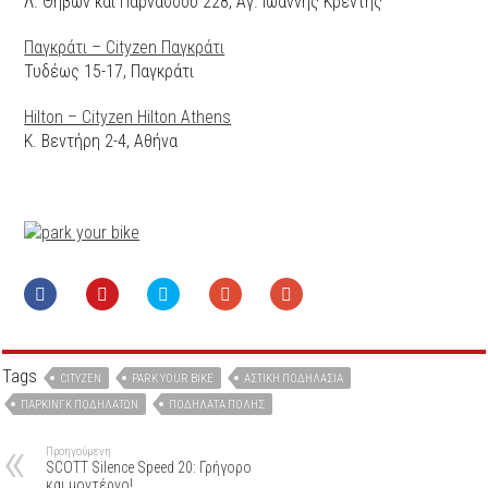
Λ. Θηβών και Παρνασσού 228, Αγ. Ιωάννης Κρέντης
Παγκράτι – Cityzen Παγκράτι
Τυδέως 15-17, Παγκράτι
Hilton – Cityzen Hilton Athens
Κ. Βεντήρη 2-4, Αθήνα
Tags
CITYZEN
PARK YOUR BIKE
ΑΣΤΙΚΉ ΠΟΔΗΛΑΣΊΑ
ΠΆΡΚΙΝΓΚ ΠΟΔΗΛΆΤΩΝ
ΠΟΔΉΛΑΤΑ ΠΌΛΗΣ
Προηγούμενη
SCOTT Silence Speed 20: Γρήγορο
και μοντέρνο!