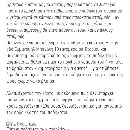
Πρακτικά λοιπόν, με μια κάρτα, μπορεί κάποιος να λύσει για
πάντα το πρόβλημα της στάθμευσης του ποδηλάτου, φυσικά αν
κινείται κοντά σε κάποιον από τους παρακάτω σταθμούς – αν
και, όπως είπαμε, ανάλογα με την επιτυχία του μέτρου, οι
θέσεις στάθμευσης θα επεκταθούν σύντομα και σε άλλους
σταθμούς.
Παίρνοντας για παράδειγμα τον σταθμό του κέντρου – στην
οδό Εμμανουήλ Μπενάκη 10 (ανάμεσα σε Σταδίου και
Πανεπιστημίου) μπορεί κάποιος να αφήσει το ποδήλατο με
ασφάλεια αν θέλει να πάει το πρωί στο γραφείο του ή να πάει
το βράδυ στον κινηματογράφο ή για φαγητό – για οτιδήποτε
δηλαδή χρειάζεται να αφήσει το ποδήλατο κάπου για αρκετές
ώρες χωρίς να το βλέπει.
Αλλά, έχοντας την κάρτα, με δεδομένο πως δεν υπάρχει
επιπλέον χρέωση, μπορεί να αφήνει το ποδήλατο για όσο
χρόνο χρειάζεται κάθε φορά, ξενοιάζοντας μια για πάντα από
τον φόβο κλοπής του ποδηλάτου.
Εύκολη πρόσδεση των ποδηλάτων