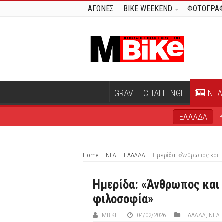
ΑΓΩΝΕΣ
BIKE WEEKEND
ΦΩΤΟΓΡΑΦ
GRAVEL CHALLENGE
ΝΕΑ
ΕΛΛΑΔΑ
Home
|
ΝΕΑ
|
ΕΛΛΑΔΑ
|
Ημερίδα: «Άνθρωπος και 
Ημερίδα: «Άνθρωπος και 
φιλοσοφία»
ΜΒIKE
04/02/2026
ΕΛΛΑΔΑ
,
ΝΕΑ