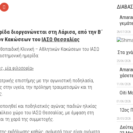
ΔΙΑΒΑΣ
Amaran
γεμάτ
ίδα διοργανώνεται στη Λάρισα, από την Β΄
28/07/2026
κών Κακώσεων του
ΙΑΣΩ Θεσσαλίας
ρθοπαιδική Κλινική – Αθλητικών Κακώσεων του ΙΑΣΩ
Στα χνά
ιστημονική ημερίδα:
25/06/2026
ς, μία φιλοσοφία»
Amaran
χάσετ
ιατρικής επιστήμης με την αγωνιστική ποδηλασία,
11/06/2026
 στην υγεία, την πρόληψη τραυματισμών και τη
Oiti M
ς.
01/06/2026
οποιηθεί και ποδηλατικός αγώνας παιδιών ηλικίας
12ος 
αύλειο χώρο του ΙΑΣΩ Θεσσαλίας, με έμφαση στη
και τη χαρά της συμμετοχής.
20/05/2026
Δεύτερ
α της εκδήλωσης καθώς, ανάμεσά τους είναι ονόματα