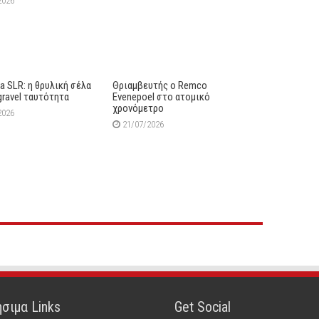
2026
lia SLR: η θρυλική σέλα
Θριαμβευτής ο Remco
gravel ταυτότητα
Evenepoel στο ατομικό
χρονόμετρο
2026
21/07/2026
σιμα Links
Get Social