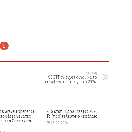
Επόμενη
Η SCOTT ενισχύει δυναμικά το
gravel ρόστερ της για το 2026
s Gravel Experience
20ο ετάπ Γύρου Γαλλίας 2026:
εις μέρες γεμάτες
Το (προ)τελευταίο κεφάλαιο…
ο, στα Θεσσαλικά
25/07/2026