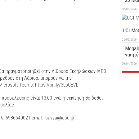
23 Μα
18/05/2026
UCI Mob
05/05/2026
Megalo
νικητέ
29/04/2026
ι θα πραγματοποιηθεί στην Αίθουσα Εκδηλώσεων ΙΑΣΩ
ρεθούν στη Λάρισα, μπορούν να την
Microsoft Teams: https://bit.ly/3LoCEVL
α προσέλευσης είναι 13:00 ενώ η εκκίνηση θα δοθεί
σσαλίας.
λ. 6986540021 email: isavva@iaso.gr