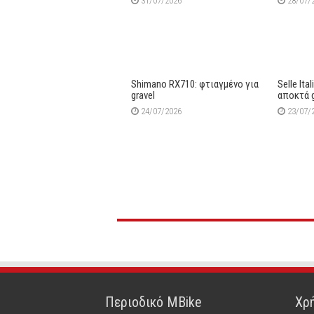
31/07/2026
28/07/
Shimano RX710: φτιαγμένο για
Selle Ita
gravel
αποκτά 
24/07/2026
23/07/
Περιοδικό MBike
Χρή