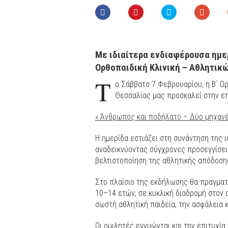
Με ιδιαίτερα ενδιαφέρουσα ημερ
Ορθοπαιδική Κλινική – Αθλητι
Τ
ο Σάββατο 7 Φεβρουαρίου, η Β΄ Ο
Θεσσαλίας μας προσκαλεί στην επ
« Άνθρωπος και ποδήλατο – Δύο μηχανέ
Η ημερίδα εστιάζει στη συνάντηση της 
αναδεικνύοντας σύγχρονες προσεγγίσεις
βελτιστοποίηση της αθλητικής απόδοση
Στο πλαίσιο της εκδήλωσης θα πραγματ
10–14 ετών, σε κυκλική διαδρομή στον 
σωστή αθλητική παιδεία, την ασφάλεια 
Οι ομιλητές εγγυώνται και την επιτυχί