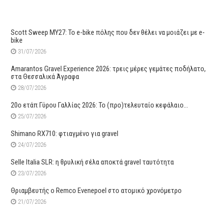
Scott Sweep MY27: Το e-bike πόλης που δεν θέλει να μοιάζει με e-
bike
31/07/2026
Amarantos Gravel Experience 2026: τρεις μέρες γεμάτες ποδήλατο,
στα Θεσσαλικά Άγραφα
28/07/2026
20ο ετάπ Γύρου Γαλλίας 2026: Το (προ)τελευταίο κεφάλαιο…
25/07/2026
Shimano RX710: φτιαγμένο για gravel
24/07/2026
Selle Italia SLR: η θρυλική σέλα αποκτά gravel ταυτότητα
23/07/2026
Θριαμβευτής ο Remco Evenepoel στο ατομικό χρονόμετρο
21/07/2026