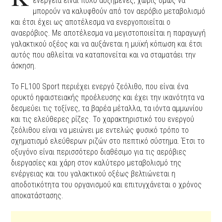
ενέργεια είναι πολύ αυξημένες, χωρίς όμως να
μπορούν να καλυφθούν από τον αερόβιο μεταβολισμό
και έτσι έχει ως αποτέλεσμα να ενεργοποιείται ο
αναερόβιος. Με αποτέλεσμα να μεγιστοποιείται η παραγωγή
γαλακτικού οξέος και να αυξάνεται η μυϊκή κόπωση και έτσι
αυτός που αθλείται να καταπονείται και να σταματάει την
άσκηση.
Το FL100 Sport περιέχει ενεργό ζεόλιθο, που είναι ένα
ορυκτό ηφαιστειακής προέλευσης και έχει την ικανότητα να
δεσμεύει τις τοξίνες, τα βαρέα μέταλλα, τα ιόντα αμμωνίου
και τις ελεύθερες ρίζες. Το χαρακτηριστικό του ενεργού
ζεόλιθου είναι να μειώνει με εντελώς φυσικό τρόπο το
σχηματισμό ελεύθερων ριζών στο πεπτικό σύστημα. Έτσι το
οξυγόνο είναι περισσότερο διαθέσιμο για τις αερόβιες
διεργασίες και χάρη στον καλύτερο μεταβολισμό της
ενέργειας και του γαλακτικού οξέως βελτιώνεται η
αποδοτικότητα του οργανισμού και επιτυγχάνεται ο χρόνος
αποκατάστασης.