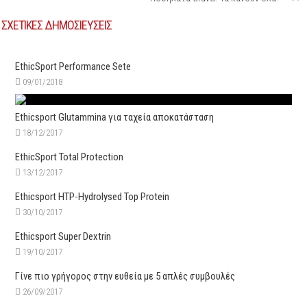
ΣΧΕΤΙΚΕΣ ΔΗΜΟΣΙΕΥΣΕΙΣ
EthicSport Performance Sete
09/01/2018
Ethicsport Glutammina για ταχεία αποκατάσταση
18/12/2017
EthicSport Total Protection
13/12/2017
Ethicsport HTP-Hydrolysed Top Protein
30/10/2017
Ethicsport Super Dextrin
19/10/2017
Γίνε πιο γρήγορος στην ευθεία με 5 απλές συμβουλές
26/09/2017