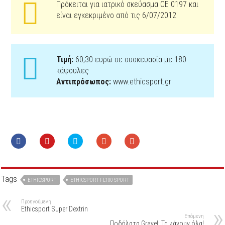
Πρόκειται για ιατρικό σκεύασμα CE 0197 και
είναι εγκεκριμένο από τις 6/07/2012
Τιμή:
60,30 ευρώ σε συσκευασία με 180
κάψουλες
Αντιπρόσωπος:
www.ethicsport.gr
Tags
ETHICSPORT
ETHICSPORT FL100 SPORT
Προηγούμενη
Ethicsport Super Dextrin
Επόμενη
Ποδήλατα Gravel: Τα κάνουν όλα!