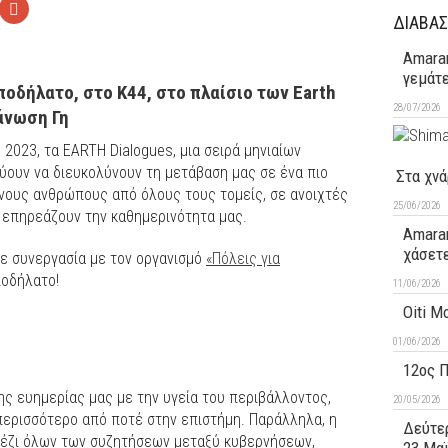
ΔΙΑΒΑΣ
Amaran
γεμάτ
οδήλατο, στο Κ44, στο πλαίσιο των Earth
28/07/2026
άνωση Γη
2023, τα EARTH Dialogues, μια σειρά μηνιαίων
ουν να διευκολύνουν τη μετάβαση μας σε ένα πιο
Στα χνά
νους ανθρώπους από όλους τους τομείς, σε ανοιχτές
25/06/2026
υ επηρεάζουν την καθημερινότητα μας.
Amaran
χάσετ
σε συνεργασία με τον οργανισμό
«Πόλεις για
ποδήλατο!
11/06/2026
Oiti M
01/06/2026
12ος 
ης ευημερίας μας με την υγεία του περιβάλλοντος,
20/05/2026
ερισσότερο από ποτέ στην επιστήμη. Παράλληλα, η
Δεύτερ
πέζι όλων των συζητήσεων μεταξύ κυβερνήσεων,