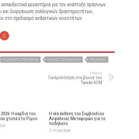
 εκπαιδευτικά εργαστήρια για την ανάπτυξη πράσινων
ου και διοργάνωση συλλογικών δραστηριοτήτων,
ν στο σχεδιασμό ανθεκτικών κοινοτήτων.
ΠΟΔΉΛΑΤΟ ΣΤΗΝ ΑΘΉΝΑ
ΠΌΛΕΙΣ ΓΙΑ ΠΟΔΉΛΑΤΟ
ΥΠΟΔΟΜΈΣ
Επόμενη
Για προπόνηση στα βουνά του
Taiwan KOM
y 2026: Η καρδιά του
Η νέα έκθεση του Συμβουλίου
ου χτυπά στο Ρίμινι
Ασφάλειας Μεταφορών για το
ποδήλατο
2026
21/04/2026