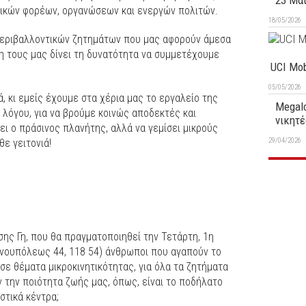
23 Μα
σμικών φορέων, οργανώσεων και ενεργών πολιτών.
18/05/2026
 περιβαλλοντικών ζητημάτων που μας αφορούν άμεσα
ση τους μας δίνει τη δυνατότητα να συμμετέχουμε
UCI Mob
05/05/2026
ά, κι εμείς έχουμε στα χέρια μας το εργαλείο της
Megalo
 λόγου, για να βρούμε κοινώς αποδεκτές και
νικητέ
ι ο πράσινος πλανήτης, αλλά να γεμίσει μικρούς
29/04/2026
θε γειτονιά!
ης Γη, που θα πραγματοποιηθεί την Τετάρτη, 1η
ινουπόλεως 44, 118 54) άνθρωποι που αγαπούν το
σε θέματα μικροκινητικότητας, για όλα τα ζητήματα
 την ποιότητα ζωής μας, όπως, είναι το ποδήλατο
στικά κέντρα;