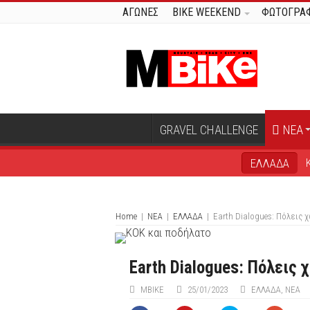
ΑΓΩΝΕΣ
BIKE WEEKEND
ΦΩΤΟΓΡΑΦ
GRAVEL CHALLENGE
ΝΕΑ
ΕΛΛΑΔΑ
Home
|
ΝΕΑ
|
ΕΛΛΑΔΑ
|
Earth Dialogues: Πόλεις 
Earth Dialogues: Πόλεις 
ΜΒIKE
25/01/2023
ΕΛΛΑΔΑ
,
ΝΕΑ