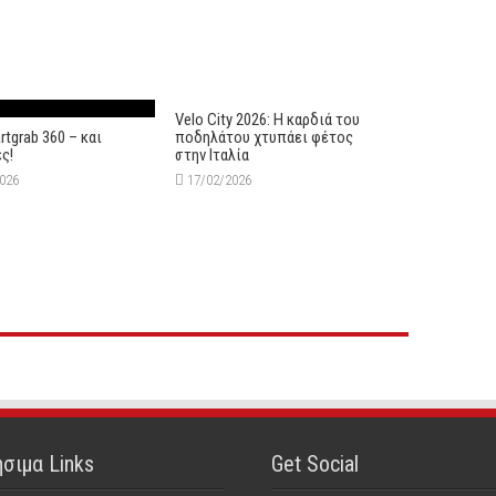
Velo City 2026: Η καρδιά του
tgrab 360 – και
ποδηλάτου χτυπάει φέτος
ς!
στην Ιταλία
2026
17/02/2026
σιμα Links
Get Social