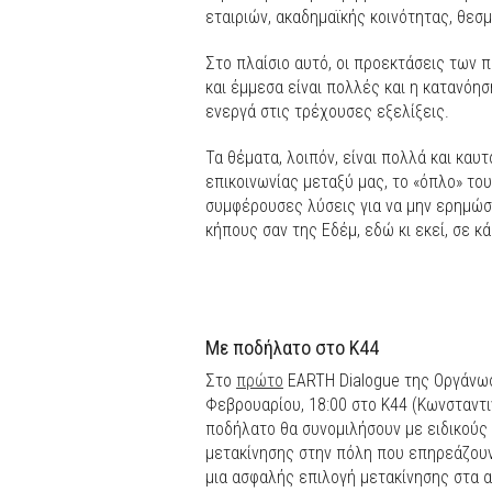
εταιριών, ακαδημαϊκής κοινότητας, θε
Στο πλαίσιο αυτό, οι προεκτάσεις των
και έμμεσα είναι πολλές και η κατανόη
ενεργά στις τρέχουσες εξελίξεις.
Τα θέματα, λοιπόν, είναι πολλά και καυτ
επικοινωνίας μεταξύ μας, το «όπλο» του
συμφέρουσες λύσεις για να μην ερημώσε
κήπους σαν της Εδέμ, εδώ κι εκεί, σε κά
Με ποδήλατο στο Κ44
Στο
πρώτο
EARTH Dialogue της Οργάνωσ
Φεβρουαρίου, 18:00 στο Κ44 (Κωνσταντ
ποδήλατο θα συνομιλήσουν με ειδικούς 
μετακίνησης στην πόλη που επηρεάζουν
μια ασφαλής επιλογή μετακίνησης στα α