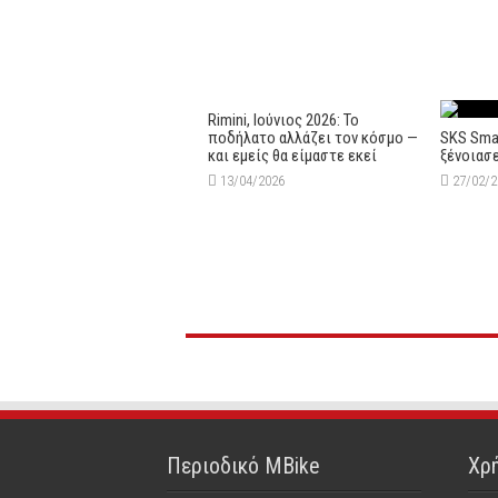
Rimini, Ιούνιος 2026: Το
ποδήλατο αλλάζει τον κόσμο —
SKS Smar
και εμείς θα είμαστε εκεί
ξένοιασε
13/04/2026
27/02/
Περιοδικό MBike
Χρή