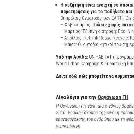
Η συζήτηση είναι ανοιχτή σε όποια/
παρατηρήσεις για το ποδήλατο και 
Οι πρώτες θεματικές των EARTH Dial
– Φεβρουάριος:
Πόλεις χωρίς αυτοκ
– Μάρτιος: Έξυπνη διατροφή: Εco-livin
– Απρίλιος: Rethink-Reuse-Recycle: 
– Μάιος: Οι αυτοδιοικητικοί του σήμ
Υπό την Αιγίδα:
UN HABITAT (Πρόγραμμα
World Urban Campaign & Ευρωπαϊκή Επι
Δείτε
εδώ
πώς μπορείτε να συμμετάσ
Λίγα λόγια για την
Οργάνωση ΓΗ
Η Οργάνωση ΓΗ είναι μια διεθνώς βραβε
2010. Βασικός σκοπός της είναι η προώ
επανασύνδεσης του ανθρώπου με τη φύσ
συμπερίληψη.