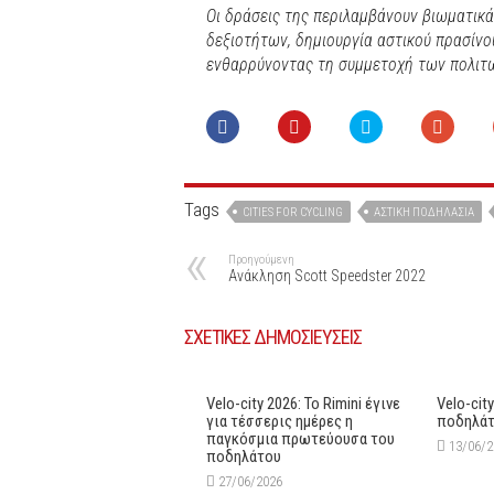
Οι δράσεις της περιλαμβάνουν βιωματικά
δεξιοτήτων, δημιουργία αστικού πρασίν
ενθαρρύνοντας τη συμμετοχή των πολιτώ
Tags
CITIES FOR CYCLING
ΑΣΤΙΚΉ ΠΟΔΗΛΑΣΊΑ
Προηγούμενη
Ανάκληση Scott Speedster 2022
ΣΧΕΤΙΚΕΣ ΔΗΜΟΣΙΕΥΣΕΙΣ
Velo-city 2026: Το Rimini έγινε
Velo-cit
για τέσσερις ημέρες η
ποδηλάτ
παγκόσμια πρωτεύουσα του
13/06/
ποδηλάτου
27/06/2026