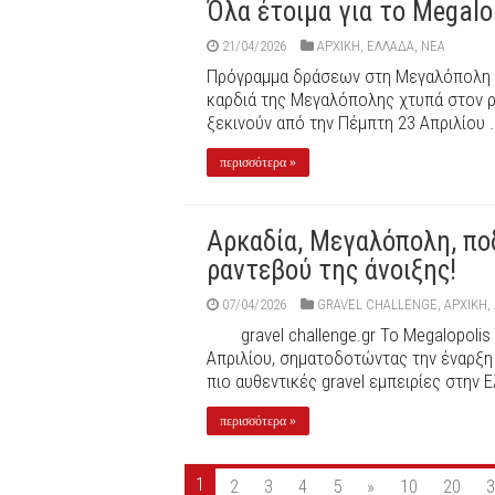
Όλα έτοιμα για το Megalop
21/04/2026
ΑΡΧΙΚΉ
,
ΕΛΛΑΔΑ
,
ΝΕΑ
Πρόγραμμα δράσεων στη Μεγαλόπολη Me
καρδιά της Μεγαλόπολης χτυπά στον 
ξεκινούν από την Πέμπτη 23 Απριλίου .
περισσότερα »
Αρκαδία, Μεγαλόπολη, ποδή
ραντεβού της άνοιξης!
07/04/2026
GRAVEL CHALLENGE
,
ΑΡΧΙΚΉ
,
gravel challenge.gr Το Megalopoli
Απριλίου, σηματοδοτώντας την έναρξη 
πιο αυθεντικές gravel εμπειρίες στην Ε
περισσότερα »
1
2
3
4
5
»
10
20
3