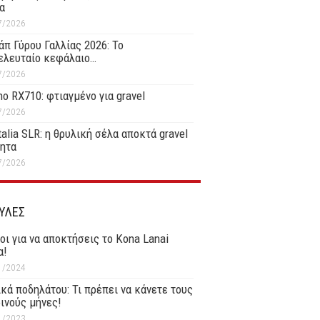
α
7/2026
άπ Γύρου Γαλλίας 2026: Το
ελευταίο κεφάλαιο…
7/2026
o RX710: φτιαγμένο για gravel
7/2026
Italia SLR: η θρυλική σέλα αποκτά gravel
τητα
7/2026
ΥΛΕΣ
οι για να αποκτήσεις το Kona Lanai
α!
1/2024
κά ποδηλάτου: Τι πρέπει να κάνετε τους
ινούς μήνες!
1/2023