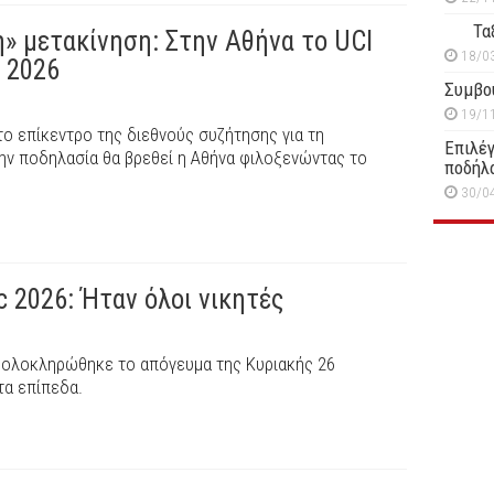
Τα
η» μετακίνηση: Στην Αθήνα το UCI
18/0
m 2026
Συμβο
19/1
Στο επίκεντρο της διεθνούς συζήτησης για τη
Επιλέγ
 την ποδηλασία θα βρεθεί η Αθήνα φιλοξενώντας το
ποδήλ
30/0
c 2026: Ήταν όλοι νικητές
c ολοκληρώθηκε το απόγευμα της Κυριακής 26
τα επίπεδα.