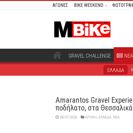
ΑΓΩΝΕΣ
BIKE WEEKEND
ΦΩΤΟΓΡΑΦ
GRAVEL CHALLENGE
ΝΕΑ
ΕΛΛΑΔΑ
Amarantos Gravel Experie
ποδήλατο, στα Θεσσαλικ
28/07/2026
ΑΡΧΙΚΉ
,
ΕΛΛΑΔΑ
,
ΝΕΑ