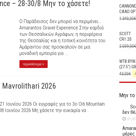
nce – 28-30/8 Μην το χάσετε!
CANNON
CAAD OPT
1.340,00
€
Ο Παράδεισος δεν μπορεί να περιμένει…
Amarantos Gravel Experience Στην καρδιά
των Θεσσαλικών Αγράφων, η περιφέρεια
SCOTT
CR1 20
της Θεσσαλίας και η τοπική κοινότητα του
Αμάραντου σας προσκαλούν σε μια
2.039,00
€
μοναδική εμπειρία για ...
WTB BYW
περισσότερα »
(27.5") G
43,00
€
 Mavrolithari 2026
Μην το
 Ιουνίου 2026 Οι εγγραφές για το 3ο Oiti Mountain
Sc
 08 Ιουνίου 2026 Μη χάσετε την ευκαιρία να
δεν θέ
31/0
Amaran
μέρες 