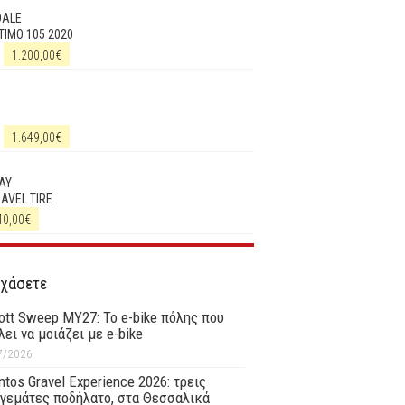
DALE
IMO 105 2020
1.200,00
€
1.649,00
€
AY
RAVEL TIRE
40,00
€
 χάσετε
ott Sweep MY27: Το e-bike πόλης που
λει να μοιάζει με e-bike
7/2026
tos Gravel Experience 2026: τρεις
γεμάτες ποδήλατο, στα Θεσσαλικά