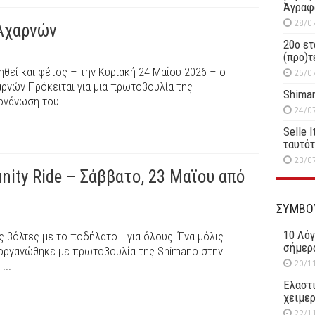
Άγραφ
28/0
 Αχαρνών
20ο ετ
(προ)τ
ηθεί και φέτος – την Κυριακή 24 Μαΐου 2026 – ο
25/0
ρνών Πρόκειται για μια πρωτοβουλία της
Shiman
γάνωση του ...
24/0
Selle 
ταυτό
23/0
ty Ride – Σάββατο, 23 Μαϊου από
ΣΥΜΒΟ
10 Λόγ
 βόλτες με το ποδήλατο… για όλους! Ένα μόλις
σήμερ
ιοργανώθηκε με πρωτοβουλία της Shimano στην
20/1
...
Ελαστι
χειμερ
22/1