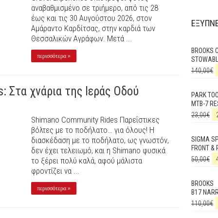
αναβαθμισμένο σε τριήμερο, από τις 28
έως και τις 30 Αυγούστου 2026, στον
ΕΞΥΠΝΕ
Αμάραντο Καρδίτσας, στην καρδιά των
Θεσσαλικών Αγράφων. Μετά ...
BROOKS 
περισσότερα »
STOWABL
140,00
€
: Στα χνάρια της Ιεράς Οδού
PARK TO
MTB-7 RE
23,00
€
Shimano Community Rides Παρεΐστικες
βόλτες με το ποδήλατο… για όλους! Η
διασκέδαση με το ποδήλατο, ως γνωστόν,
SIGMA SP
FRONT & 
δεν έχει τελειωμό, και η Shimano φυσικά
50,00
€
το ξέρει πολύ καλά, αφού μάλιστα
φροντίζει να ...
BROOKS
περισσότερα »
B17 NAR
110,00
€