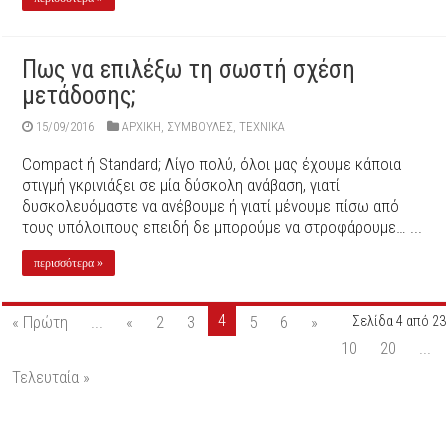
Πως να επιλέξω τη σωστή σχέση
μετάδοσης;
15/09/2016
ΑΡΧΙΚΉ
,
ΣΥΜΒΟΥΛΕΣ
,
ΤΕΧΝΙΚΑ
Compact ή Standard; Λίγο πολύ, όλοι μας έχουμε κάποια
στιγμή γκρινιάξει σε μία δύσκολη ανάβαση, γιατί
δυσκολευόμαστε να ανέβουμε ή γιατί μένουμε πίσω από
τους υπόλοιπους επειδή δε μπορούμε να στροφάρουμε… ...
περισσότερα »
4
« Πρώτη
...
«
2
3
5
6
»
Σελίδα 4 από 23
10
20
...
Τελευταία »