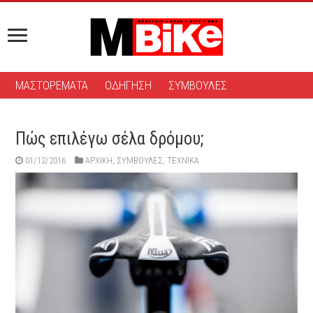
ΜΑΣΤΟΡΕΜΑΤΑ
ΟΔΗΓΗΣΗ
ΣΥΜΒΟΥΛΕΣ
Πώς επιλέγω σέλα δρόμου;
01/12/2016
ΑΡΧΙΚΉ
,
ΣΥΜΒΟΥΛΕΣ
,
ΤΕΧΝΙΚΑ