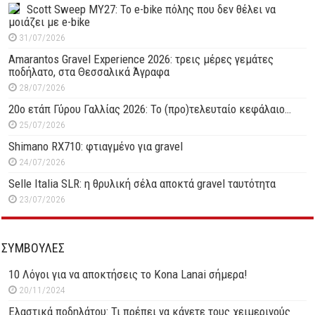
Scott Sweep MY27: Το e-bike πόλης που δεν θέλει να
μοιάζει με e-bike
31/07/2026
Amarantos Gravel Experience 2026: τρεις μέρες γεμάτες
ποδήλατο, στα Θεσσαλικά Άγραφα
28/07/2026
20ο ετάπ Γύρου Γαλλίας 2026: Το (προ)τελευταίο κεφάλαιο…
25/07/2026
Shimano RX710: φτιαγμένο για gravel
24/07/2026
Selle Italia SLR: η θρυλική σέλα αποκτά gravel ταυτότητα
23/07/2026
ΣΥΜΒΟΥΛΕΣ
10 Λόγοι για να αποκτήσεις το Kona Lanai σήμερα!
20/11/2024
Ελαστικά ποδηλάτου: Τι πρέπει να κάνετε τους χειμερινούς