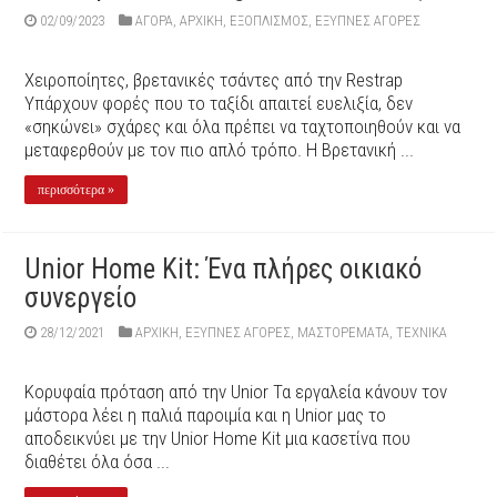
02/09/2023
ΑΓΟΡΑ
,
ΑΡΧΙΚΉ
,
ΕΞΟΠΛΙΣΜΌΣ
,
ΕΞΥΠΝΕΣ ΑΓΟΡΕΣ
Χειροποίητες, βρετανικές τσάντες από την Restrap
Υπάρχουν φορές που το ταξίδι απαιτεί ευελιξία, δεν
«σηκώνει» σχάρες και όλα πρέπει να ταχτοποιηθούν και να
μεταφερθούν με τον πιο απλό τρόπο. Η Βρετανική ...
περισσότερα »
Unior Home Kit: Ένα πλήρες οικιακό
συνεργείο
28/12/2021
ΑΡΧΙΚΉ
,
ΕΞΥΠΝΕΣ ΑΓΟΡΕΣ
,
ΜΑΣΤΟΡΕΜΑΤΑ
,
ΤΕΧΝΙΚΑ
Κορυφαία πρόταση από την Unior Τα εργαλεία κάνουν τον
μάστορα λέει η παλιά παροιμία και η Unior μας το
αποδεικνύει με την Unior Home Kit μια κασετίνα που
διαθέτει όλα όσα ...