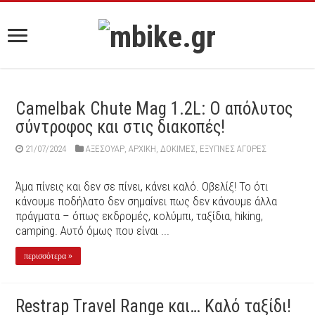
Camelbak Chute Mag 1.2L: Ο απόλυτος
σύντροφος και στις διακοπές!
21/07/2024
ΑΞΕΣΟΥΆΡ
,
ΑΡΧΙΚΉ
,
ΔΟΚΙΜΕΣ
,
ΕΞΥΠΝΕΣ ΑΓΟΡΕΣ
Άμα πίνεις και δεν σε πίνει, κάνει καλό. Οβελίξ! Το ότι
κάνουμε ποδήλατο δεν σημαίνει πως δεν κάνουμε άλλα
πράγματα – όπως εκδρομές, κολύμπι, ταξίδια, hiking,
camping. Αυτό όμως που είναι ...
περισσότερα »
Restrap Travel Range και… Καλό ταξίδι!