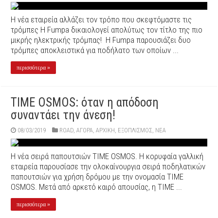
Η νέα εταιρεία αλλάζει τον τρόπο που σκεφτόμαστε τις
τρόμπες Η Fumpa δικαιολογεί απολύτως τον τίτλο της πιο
μικρής ηλεκτρικής τρόμπας! Η Fumpa παρουσιάζει δυο
τρόμπες αποκλειστικά για ποδήλατο των οποίων ...
περισσότερα »
TIME OSMOS: όταν η απόδοση
συναντάει την άνεση!
08/03/2019
ROAD
,
ΑΓΟΡΑ
,
ΑΡΧΙΚΉ
,
ΕΞΟΠΛΙΣΜΌΣ
,
ΝΕΑ
Η νέα σειρά παπουτσιών TIME OSMOS. Η κορυφαία γαλλική
εταιρεία παρουσίασε την ολοκαίνουργια σειρά ποδηλατικών
παπουτσιών για χρήση δρόμου με την ονομασία TIME
OSMOS. Μετά από αρκετό καιρό απουσίας, η TIME ...
περισσότερα »