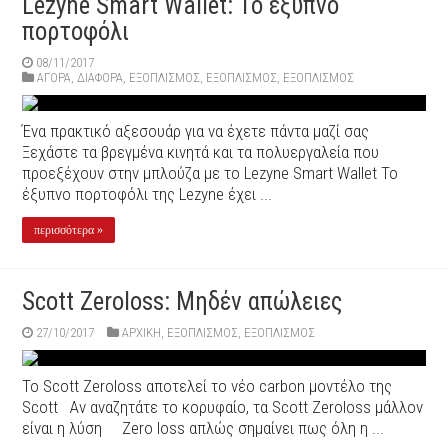
Lezyne Smart Wallet: Το έξυπνο
πορτοφόλι
08/11/2017
ΑΓΟΡΑ
,
ΔΙΆΦΟΡΑ
,
ΕΞΟΠΛΙΣΜΌΣ
,
ΕΞΟΠΛΙΣΜΌΣ
,
ΕΞΟΠΛΙΣΜΌΣ
Ένα πρακτικό αξεσουάρ για να έχετε πάντα μαζί σας
Ξεχάστε τα βρεγμένα κινητά και τα πολυεργαλεία που
προεξέχουν στην μπλούζα με το Lezyne Smart Wallet Το
έξυπνο πορτοφόλι της Lezyne έχει ...
περισσότερα »
Scott Zeroloss: Μηδέν απώλειες
27/10/2017
ΑΡΧΙΚΉ
,
ΕΞΟΠΛΙΣΜΌΣ
,
ΕΞΟΠΛΙΣΜΌΣ
Το Scott Zeroloss αποτελεί το νέο carbon μοντέλο της
Scott Aν αναζητάτε το κορυφαίο, τα Scott Zeroloss μάλλον
είναι η λύση Zero loss απλώς σημαίνει πως όλη η ...