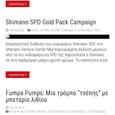
περισσότερα »
Shimano SPD Gold Pack Campaign
18/02/2020
ROAD
,
ΑΓΟΡΑ
,
ΑΡΧΙΚΉ
,
ΕΛΛΑΔΑ
,
ΕΞΟΠΛΙΣΜΌΣ
,
ΝΕΑ
Αποκλειστική διάθεση των κορυφαίων Shimano SPD στα
Shimano Service Center Mια περιορισμένη έκδοση μερικών
από τα πιο ενδιαφέροντα SPD της παρουσίασε η Shimano
σε ένα πανέμορφο μαύρο-χρυσό χρώμα. Τα παπούτσια είναι
...
περισσότερα »
Fumpa Pumps: Μια τρόμπα “τσέπης” με
μπαταρία λιθίου
15/10/2019
MTB
,
ROAD
,
ΑΓΟΡΑ
,
ΑΡΧΙΚΉ
,
ΕΞΟΠΛΙΣΜΌΣ
,
ΕΞΟΠΛΙΣΜΌΣ
,
ΕΞΟΠΛΙΣΜΌΣ