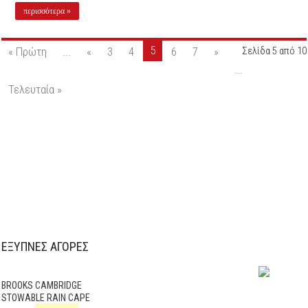
περισσότερα »
5
« Πρώτη
...
«
3
4
6
7
»
Σελίδα 5 από 10
...
Τελευταία »
ΕΞΥΠΝΕΣ ΑΓΟΡΕΣ
BROOKS CAMBRIDGE
STOWABLE RAIN CAPE