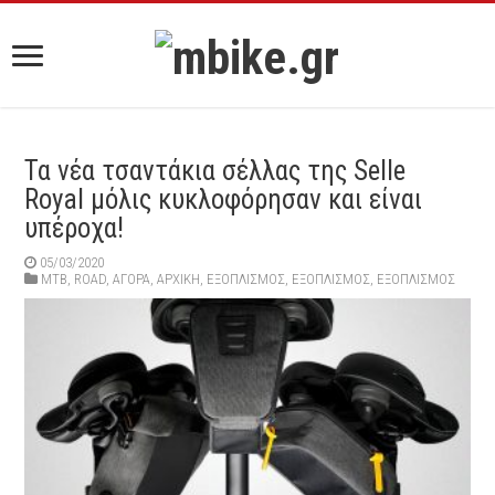
Τα νέα τσαντάκια σέλλας της Selle
Royal μόλις κυκλοφόρησαν και είναι
υπέροχα!
05/03/2020
MTB
,
ROAD
,
ΑΓΟΡΑ
,
ΑΡΧΙΚΉ
,
ΕΞΟΠΛΙΣΜΌΣ
,
ΕΞΟΠΛΙΣΜΌΣ
,
ΕΞΟΠΛΙΣΜΌΣ