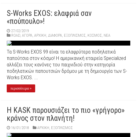
S-Works EXOS: ελαφριά σαν
«πούπουλο»!
27/02/2019
ROAD
,
ΑΓΟΡΑ
,
ΑΡΧΙΚΉ
,
ΔΙΆΦΟΡΑ
,
ΕΞΟΠΛΙΣΜΌΣ
,
ΚΟΣΜΟΣ
,
ΝΕΑ
Τα S-Works EXOS 99 είναι τα ελαφρύτερα ποδηλατικά
παπούτσια στον κόσμο! Η αμερικανική εταιρεία Specialized
αλλάζει τους κανόνες του παιχνιδιού στην κατηγορία
ποδηλατικών παπουτσιών δρόμου με τη δημιουργία των S-
Works EXOS. ...
περισσότερα »
Η KASK παρουσιάζει το πιο «γρήγορο»
κράνος στον πλανήτη!
16/01/2018
ΑΡΧΙΚΉ
,
ΕΞΟΠΛΙΣΜΌΣ