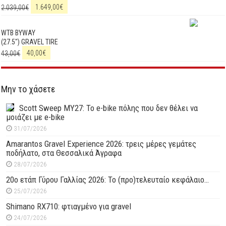
2.039,00
€
1.649,00
€
WTB BYWAY
(27.5") GRAVEL TIRE
43,00
€
40,00
€
Μην το χάσετε
Scott Sweep MY27: Το e-bike πόλης που δεν θέλει να
μοιάζει με e-bike
31/07/2026
Amarantos Gravel Experience 2026: τρεις μέρες γεμάτες
ποδήλατο, στα Θεσσαλικά Άγραφα
28/07/2026
20ο ετάπ Γύρου Γαλλίας 2026: Το (προ)τελευταίο κεφάλαιο…
25/07/2026
Shimano RX710: φτιαγμένο για gravel
24/07/2026