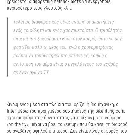
χρειάζεται διαφορετικό setback ώστε να ενεργοποιεί
περισσότερο τους γλουτούς κλπ.
Τελείως διαφορετικές είναι επίσης οι απαιτήσεις
ενός τριαθλητή και ενός χρονομετρίστα. Ο τριαθλητής
απαιτεί πιο ξεκούραστη θέση στον κορμό, ώστε να μην
φορτίζει πολύ τη μέση του, ενώ ο χρονομετρίστας
πρέπει να τοποθετηθεί πιο επιθετικά, καθώς η
αντίσταση του αέρα είναι ο μεγαλύτερος του εχθρός
σε έναν αγώνα TT.
Κινούμενος μέσα στα πλαίσια που ορίζει η βιομηχανική, ο
fitter, μέσω του προηγμένου συστήματος της bikefitting.com,
έχει απεριόριστες δυνατότητες να «παίξει» με τα νούμερα
«on the fly», μέχρι να βρει το «setup» που θα κάνει τη διαφορά
σε αναβάτες υψηλού επιπέδου. Δεν είναι λίγες οι φορές που