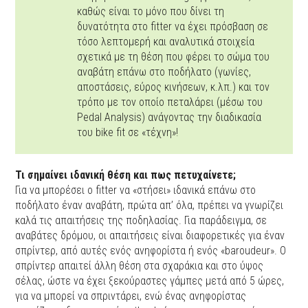
καθώς είναι το μόνο που δίνει τη
δυνατότητα στο fitter να έχει πρόσβαση σε
τόσο λεπτομερή και αναλυτικά στοιχεία
σχετικά με τη θέση που φέρει το σώμα του
αναβάτη επάνω στο ποδήλατο (γωνίες,
αποστάσεις, εύρος κινήσεων, κ.λπ.) και τον
τρόπο με τον οποίο πεταλάρει (μέσω του
Pedal Analysis) ανάγοντας την διαδικασία
του bike fit σε «τέχνη»!
Τι σημαίνει ιδανική θέση και πως πετυχαίνετε;
Για να μπορέσει ο fitter να «στήσει» ιδανικά επάνω στο
ποδήλατο έναν αναβάτη, πρώτα απ’ όλα, πρέπει να γνωρίζει
καλά τις απαιτήσεις της ποδηλασίας. Για παράδειγμα, σε
αναβάτες δρόμου, οι απαιτήσεις είναι διαφορετικές για έναν
σπρίντερ, από αυτές ενός ανηφορίστα ή ενός «baroudeur». Ο
σπρίντερ απαιτεί άλλη θέση στα σχαράκια και στο ύψος
σέλας, ώστε να έχει ξεκούραστες γάμπες μετά από 5 ώρες,
για να μπορεί να σπριντάρει, ενώ ένας ανηφορίστας