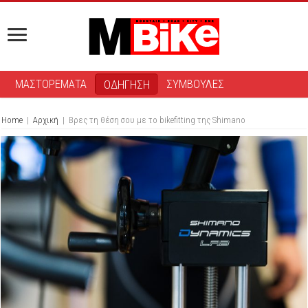
ΜΑΣΤΟΡΕΜΑΤΑ
ΣΥΜΒΟΥΛΕΣ
ΟΔΗΓΗΣΗ
Home
|
Αρχική
|
Βρες τη θέση σου με το bikefitting της Shimano