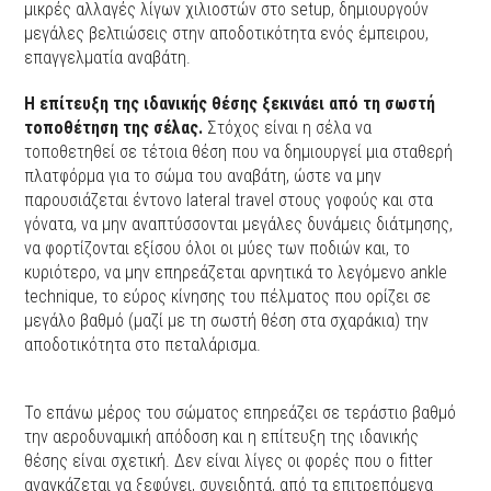
μικρές αλλαγές λίγων χιλιοστών στο setup, δημιουργούν
μεγάλες βελτιώσεις στην αποδοτικότητα ενός έμπειρου,
επαγγελματία αναβάτη.
Η επίτευξη της ιδανικής θέσης ξεκινάει από τη σωστή
τοποθέτηση της σέλας.
Στόχος είναι η σέλα να
τοποθετηθεί σε τέτοια θέση που να δημιουργεί μια σταθερή
πλατφόρμα για το σώμα του αναβάτη, ώστε να μην
παρουσιάζεται έντονο lateral travel στους γοφούς και στα
γόνατα, να μην αναπτύσσονται μεγάλες δυνάμεις διάτμησης,
να φορτίζονται εξίσου όλοι οι μύες των ποδιών και, το
κυριότερο, να μην επηρεάζεται αρνητικά το λεγόμενο ankle
technique, το εύρος κίνησης του πέλματος που ορίζει σε
μεγάλο βαθμό (μαζί με τη σωστή θέση στα σχαράκια) την
αποδοτικότητα στο πεταλάρισμα.
Το επάνω μέρος του σώματος επηρεάζει σε τεράστιο βαθμό
την αεροδυναμική απόδοση και η επίτευξη της ιδανικής
θέσης είναι σχετική. Δεν είναι λίγες οι φορές που ο fitter
αναγκάζεται να ξεφύγει, συνειδητά, από τα επιτρεπόμενα