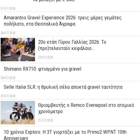
31/07/2026
Amarantos Gravel Experience 2026: τρεις μέρες γεμάτες
ποδήλατο, στα Θεσσαλικά Άγραφα
28/07/2026
20ο ετάπ Γύρου Γαλλίας 2026: Το
(προ)τελευταίο κεφάλαιο…
25/07/2026
Shimano RX710: φτιαγμένο για gravel
24/07/2026
Selle Italia SLR: η θρυλική σέλα αποκτά gravel ταυτότητα
23/07/2026
Θριαμβευτής ο Remco Evenepoel στο ατομικό
χρονόμετρο
21/07/2026
10 χρόνια Exploro: Η 3T γιορτάζει με το Primo2 WPNT 10th
Anniversary