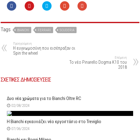
Tags
BIANCHI
FERRARI
SCUDERIA
Προηγούμενη
Η ευγνωμοσύνη που εισέπραξαν οι
Spin the wheel
Επόμενη
Το νέο Pinarello Dogma K10 του
2018
ΣΧΕΤΙΚΕΣ ΔΗΜΟΣΙΕΥΣΕΙΣ
Δυο νέα χρώματα για το Bianchi Oltre RC
02/08/2024
H Bianchi εγκαινιάζει νέο εργοστάσιο στο Treviglio
07/06/2024
Bianchi και Boggi Milano