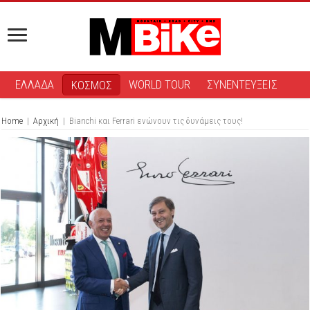
ΕΛΛΑΔΑ
WORLD TOUR
ΣΥΝΕΝΤΕΥΞΕΙΣ
ΚΟΣΜΟΣ
Home
|
Αρχική
|
Bianchi και Ferrari ενώνουν τις δυνάμεις τους!