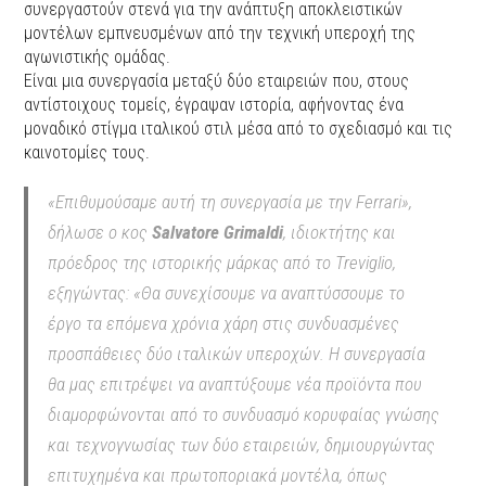
συνεργαστούν στενά για την ανάπτυξη αποκλειστικών
μοντέλων εμπνευσμένων από την τεχνική υπεροχή της
αγωνιστικής ομάδας.
Είναι μια συνεργασία μεταξύ δύο εταιρειών που, στους
αντίστοιχους τομείς, έγραψαν ιστορία, αφήνοντας ένα
μοναδικό στίγμα ιταλικού στιλ μέσα από το σχεδιασμό και τις
καινοτομίες τους.
«Επιθυμούσαμε αυτή τη συνεργασία με την Ferrari»,
δήλωσε ο κος
Salvatore Grimaldi
, ιδιοκτήτης και
πρόεδρος της ιστορικής μάρκας από το Treviglio,
εξηγώντας: «Θα συνεχίσουμε να αναπτύσσουμε το
έργο τα επόμενα χρόνια χάρη στις συνδυασμένες
προσπάθειες δύο ιταλικών υπεροχών. Η συνεργασία
θα μας επιτρέψει να αναπτύξουμε νέα προϊόντα που
διαμορφώνονται από το συνδυασμό κορυφαίας γνώσης
και τεχνογνωσίας των δύο εταιρειών, δημιουργώντας
επιτυχημένα και πρωτοποριακά μοντέλα, όπως