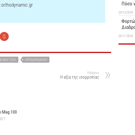
Πόσο ν
.orthodynamic.gr
23/12/2024
Φορτώ
Διαδρ
25/11/2024
ΕΙΑΚΌ ΤΖΕΛ
ΟΡΘΟΔΥΝΑΜΙΚΉ
Επόμενη
Η αξία της ισορροπίας
n Mag 100
2017