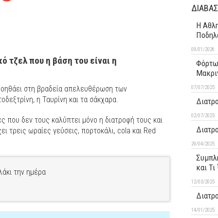
ΔΙΑΒΑΣ
Η Αθλη
Ποδηλ
09/01/2026
κό τζελ που η βάση του είναι η
Φόρτω
Μακρι
07/07/2025
βοηθάει στη βραδεία απελευθέρωση των
οδεξτρίνη, η Ταυρίνη και τα σάκχαρα.
Διατρο
02/07/2025
ές που δεν τους καλύπτει μόνο η διατροφή τους και
Διατρ
ει τρεις ωραίες γεύσεις, πορτοκάλι, cola και Red
29/04/2025
Συμπλη
και Τι
λάκι την ημέρα
12/03/2025
Διατρ
14/01/2025