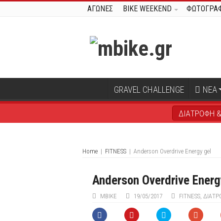
ΑΓΩΝΕΣ
BIKE WEEKEND
ΦΩΤΟΓΡΑΦ
GRAVEL CHALLENGE
ΝΕΑ
ΔΙΑΤΡΟΦΗ &
Home
|
FITNESS
|
Anderson Overdrive Energy gel
Anderson Overdrive Energ
ΜΒIKE
19/05/2017
FITNESS
,
ΔΙΑΤΡ