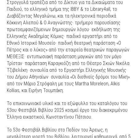
Στρογγυλά τραπέζια από το Δίκτυο για τα Δικαιώματα του
Παιδιού, το ελληνικό τμήμα της IBBY & το Library4all, το
Διαβάζοντας Μεγαλώνω, και τα ηλεκτρονικά περιοδικά
Κόκκινη Αλεπού & Ο Αναγνώστης· τριήμερο παρουσίασης
πρωτοεμφανιζόμενων δημιουργών λόγου· εκδήλωση της
Ελληνικής Ακαδημίας Κόμικς· παιδικό εργαστήρι από το
Εθνικό Ιστορικό Μουσείο· παιδική θεατρική παράσταση «Ο
Πέτρος και ο λύκος» από την εταιρεία θεατρικών παραγωγών
ΜΕΘΕΞΙΣ· εντυπωσιακή παράσταση μαγικών από τον μάγο
Τρίσταν· παράσταση Καραγκιόζη από το Θέατρο Σκιών Νικόλα
Τζιβελέκη· συναυλία από το Εργαστήρι Ελληνικής Μουσικής
του Δήμου Αθηναίων· συναυλία «Οι διεθνείς δρόμοι του Μίκη»
από τον Μάριο Στρόφαλη με τους Μartha Moreleon, Alkis
Kollias, και Ειρήνη Τουμπάκη.
Το επικοινωνιακό υλικό και το εξώφυλλο του καταλόγου του
53ου Φεστιβάλ Βιβλίου 2025 κοσμεί έργο του διακεκριμένου
Έλληνα εικαστικού, Κωνσταντίνου Πάτσιου.
Το 53ο Φεστιβάλ Βιβλίου στο Πεδίον του Άρεως, η
μεγαλύτερη γιορτή του Βιβλίου, λειτουργεί καθημερινά, από 5