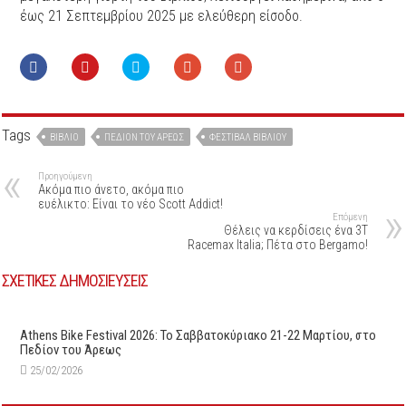
έως 21 Σεπτεμβρίου 2025 με ελεύθερη είσοδο.
Tags
ΒΙΒΛΊΟ
ΠΕΔΊΟΝ ΤΟΥ ΆΡΕΩΣ
ΦΕΣΤΙΒΆΛ ΒΙΒΛΊΟΥ
Προηγούμενη
Ακόμα πιο άνετο, ακόμα πιο
ευέλικτο: Είναι το νέο Scott Addict!
Επόμενη
Θέλεις να κερδίσεις ένα 3T
Racemax Italia; Πέτα στο Bergamo!
ΣΧΕΤΙΚΕΣ ΔΗΜΟΣΙΕΥΣΕΙΣ
Athens Bike Festival 2026: To Σαββατοκύριακο 21-22 Μαρτίου, στο
Πεδίον του Άρεως
25/02/2026