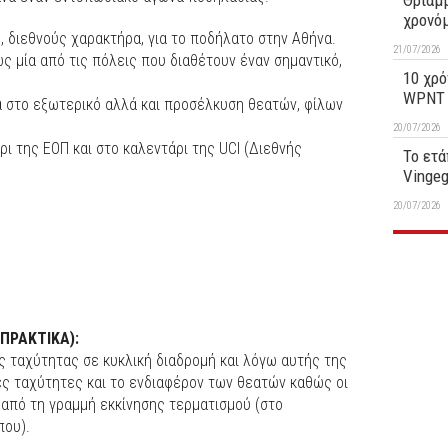
Θριαμβ
χρονό
 διεθνούς χαρακτήρα, για το ποδήλατο στην Αθήνα.
21/07/2026
ς μία από τις πόλεις που διαθέτουν έναν σημαντικό,
10 χρό
WPNT 1
α στο εξωτερικό αλλά και προσέλκυση θεατών, φίλων
20/07/2026
ι της ΕΟΠ και στο καλεντάρι της UCI (Διεθνής
Το ετά
Vinge
20/07/2026
ΠΡΑΚΤΙΚΑ):
ς ταχύτητας σε κυκλική διαδρομή και λόγω αυτής της
ς ταχύτητες και το ενδιαφέρον των θεατών καθώς οι
από τη γραμμή εκκίνησης τερματισμού (στο
που).