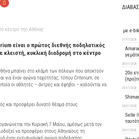
ΔΙΑΒΑΣ
το κέντρο της Αθήνας
με e-bi
31/07/2026
terium είναι ο πρώτος διεθνής ποδηλατικός
Amaran
ε κλειστή, κυκλική διαδρομή στο κέντρο
γεμάτ
28/07/2026
η Αθήνα μπαίνει στο κλάμπ των πόλεων που αποκτούν
20ο ετ
ι για έναν αγώνα ταχύτητας, τύπου Criterium, σε
(προ)τ
οποία οι αθλητές – άντρες και έφηβοι – καλούνται να
25/07/2026
Shiman
κός και προσφέρει δυνατό θέαμα στους
24/07/2026
Selle 
ταυτό
οργανώνεται την Κυριακή 7 Μαΐου, αμέσως μετά τον
λοδοξεί να προσφέρει στους Αθηναίους τη
23/07/2026
νά έναν εντυπωσιακό αγώνα ποδηλασίας.