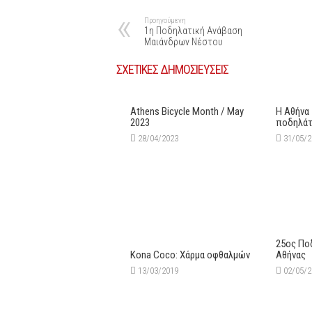
Προηγούμενη
1η Ποδηλατική Ανάβαση
Μαιάνδρων Νέστου
ΣΧΕΤΙΚΕΣ ΔΗΜΟΣΙΕΥΣΕΙΣ
Athens Bicycle Month / May
H Αθήνα 
2023
ποδηλάτ
28/04/2023
31/05/
25ος Πο
Kona Coco: Χάρμα οφθαλμών
Αθήνας
13/03/2019
02/05/