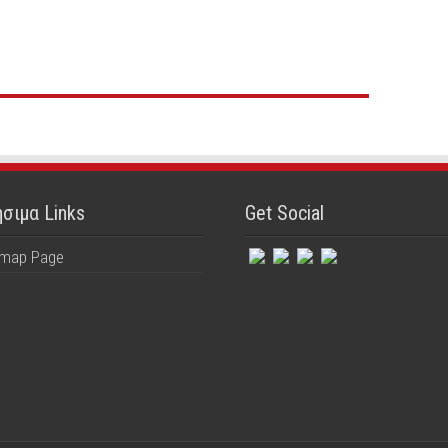
σιμα Links
Get Social
emap Page