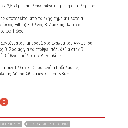
 των 3,5 χλμ. και ολοκληρώνεται με τη συμπλήρωση
ύρος αποτελείται από τα εξής σημεία: Πλατεία
 (ύψος Hilton)-Β. Όλγας-Β. Αμαλίας-Πλατεία
ερίπου 1 ώρα.
α Συντάγματος, μπροστά στο άγαλμα του Άγνωστου
ς Β. Σοφίας για να στρίψει πάλι δεξιά στην Β.
ύ Β. Όλγας, πάλι στην Λ. Αμαλίας.
σία των: Ελληνική Ομοσπονδία Ποδηλασίας,
λαίας Δήμου Αθηναίων και του MBike.
NAL CRITERIUM
ΠΟΔΗΛΑΤΙΚΌΣ ΓΎΡΟΣ ΑΘΉΝΑΣ