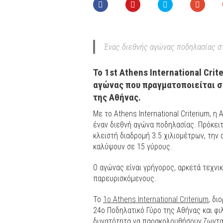
Ένας διεθνής αγώνας ποδηλασίας σ
Το 1st Athens International Cri
αγώνας που πραγματοποιείται σ
της Αθήνας.
Με το Athens International Criterium, 
έναν διεθνή αγώνα ποδηλασίας. Πρόκειτα
κλειστή διαδρομή 3.5 χιλιομέτρων, την 
καλύψουν σε 15 γύρους.
Ο αγώνας είναι γρήγορος, αρκετά τεχνι
παρευρισκόμενους.
Το
1ο Athens International Criterium
, δι
24ο Ποδηλατικό Γύρο της Αθήνας και φι
δυνατότητα να παρακολουθήσουν ζωντα