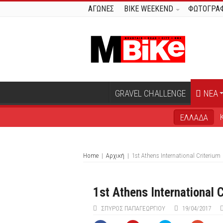
ΑΓΩΝΕΣ
BIKE WEEKEND
ΦΩΤΟΓΡΑΦ
GRAVEL CHALLENGE
ΝΕΑ
ΕΛΛΑΔΑ
Home
|
Αρχική
|
1st Athens International Criterium
1st Athens International C
ΣΠΎΡΟΣ ΠΑΠΑΓΕΩΡΓΊΟΥ
19/04/2017