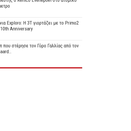
ευτής ο Remco Evenepoel στο ατομικό
μετρο
νια Exploro: Η 3T γιορτάζει με το Primo2
0th Anniversary
π που στέρησε τον Γύρο Γαλλίας από τον
gaard…