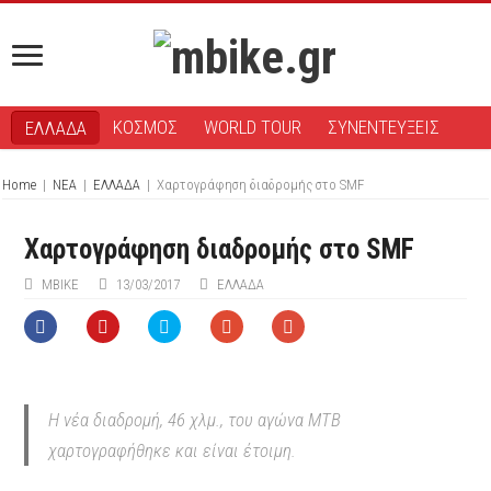
ΚΟΣΜΟΣ
WORLD TOUR
ΣΥΝΕΝΤΕΥΞΕΙΣ
ΕΛΛΑΔΑ
Home
|
ΝΕΑ
|
ΕΛΛΑΔΑ
|
Χαρτογράφηση διαδρομής στο SMF
Χαρτογράφηση διαδρομής στο SMF
ΜΒIKE
13/03/2017
ΕΛΛΑΔΑ
Η νέα διαδρομή, 46 χλμ., του αγώνα ΜΤΒ
χαρτογραφήθηκε και είναι έτοιμη.