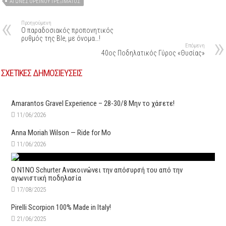
ΑΓΏΝΕΣ ΟΡΕΙΝΟΎ ΤΡΕΞΊΜΑΤΟΣ
Προηγούμενη
Ο παραδοσιακός προπονητικός
ρυθμός της Ble, με όνομα…!
Επόμενη
40ος Ποδηλατικός Γύρος «Θυσίας»
ΣΧΕΤΙΚΕΣ ΔΗΜΟΣΙΕΥΣΕΙΣ
Amarantos Gravel Experience – 28-30/8 Μην το χάσετε!
11/06/2026
Anna Moriah Wilson — Ride for Mo
11/06/2026
Ο N1NO Schurter Ανακοινώνει την απόσυρσή του από την
αγωνιστική ποδηλασία
17/08/2025
Pirelli Scorpion 100% Made in Italy!
21/06/2025