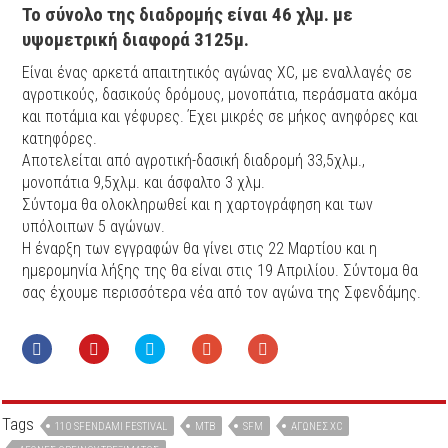
Το σύνολο της διαδρομής είναι 46 χλμ. με
υψομετρική διαφορά 3125μ.
Είναι ένας αρκετά απαιτητικός αγώνας XC, με εναλλαγές σε
αγροτικούς, δασικούς δρόμους, μονοπάτια, περάσματα ακόμα
και ποτάμια και γέφυρες. Έχει μικρές σε μήκος ανηφόρες και
κατηφόρες.
Αποτελείται από αγροτική-δασική διαδρομή 33,5χλμ.,
μονοπάτια 9,5χλμ. και άσφαλτο 3 χλμ.
Σύντομα θα ολοκληρωθεί και η χαρτογράφηση και των
υπόλοιπων 5 αγώνων.
Η έναρξη των εγγραφών θα γίνει στις 22 Μαρτίου και η
ημερομηνία λήξης της θα είναι στις 19 Απριλίου. Σύντομα θα
σας έχουμε περισσότερα νέα από τον αγώνα της Σφενδάμης.
Tags
11O SFENDAMI FESTIVAL
MTB
SFM
ΑΓΏΝΕΣ XC