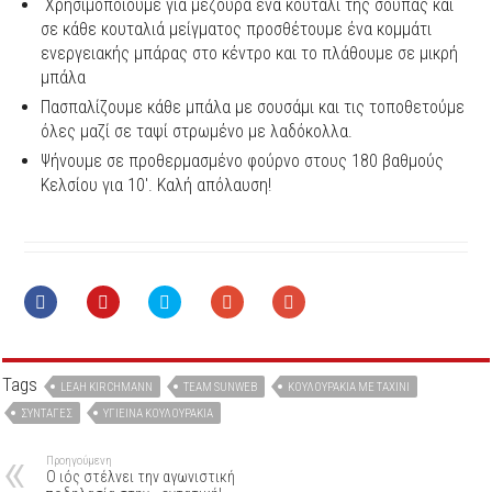
Χρησιμοποιούμε για μεζούρα ένα κουτάλι της σούπας και
σε κάθε κουταλιά μείγματος προσθέτουμε ένα κομμάτι
ενεργειακής μπάρας στο κέντρο και το πλάθουμε σε μικρή
μπάλα
Πασπαλίζουμε κάθε μπάλα με σουσάμι και τις τοποθετούμε
όλες μαζί σε ταψί στρωμένο με λαδόκολλα.
Ψήνουμε σε προθερμασμένο φούρνο στους 180 βαθμούς
Κελσίου για 10′. Καλή απόλαυση!
Tags
LEAH KIRCHMANN
TEAM SUNWEB
ΚΟΥΛΟΥΡΆΚΙΑ ΜΕ ΤΑΧΊΝΙ
ΣΥΝΤΑΓΈΣ
ΥΓΙΕΙΝΆ ΚΟΥΛΟΥΡΆΚΙΑ
Προηγούμενη
Ο ιός στέλνει την αγωνιστική