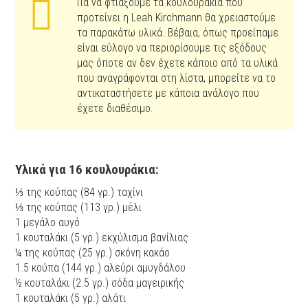
Για να φτιάξουμε τα κουλουράκια που
προτείνει η Leah Kirchmann θα χρειαστούμε
τα παρακάτω υλικά. Βέβαια, όπως προείπαμε
είναι εύλογο να περιορίσουμε τις εξόδους
μας όποτε αν δεν έχετε κάποιο από τα υλικά
που αναγράφονται στη λίστα, μπορείτε να το
αντικαταστήσετε με κάποια ανάλογο που
έχετε διαθέσιμο.
Υλικά για 16 κουλουράκια:
⅓ της κούπας (84 γρ.) ταχίνι
⅓ της κούπας (113 γρ.) μέλι
1 μεγάλο αυγό
1 κουταλάκι (5 γρ.) εκχύλισμα βανίλιας
¼ της κούπας (25 γρ.) σκόνη κακάο
1.5 κούπα (144 γρ.) αλεύρι αμυγδάλου
½ κουταλάκι (2.5 γρ.) σόδα μαγειρικής
1 κουταλάκι (5 γρ.) αλάτι