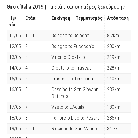
Giro d’Italia 2019 | Tα ετάπ και οι ημέρες ξεκούρασης
Ημ/
Ετάπ
Εκκίνηση – Τερματισμός
Απόσταση
νία
11/05
1 – ITT
Bologna to Bologna
8.2km
12/05
2
Bologna to Fucecchio
200km
13/05
3
Vinci to Orbetello
219km
14/05
4
Orbetello to Frascati
228km
15/05
5
Frascati to Terracina
140km
16/05
6
Cassino to San Giovanni
233km
Rotondo
17/05
7
Vasto to L’Aquila
180km
18/05
8
Tortoreto Lido to Pesaro
235km
19/05
9 – ITT
Riccione to San Marino
34.7km