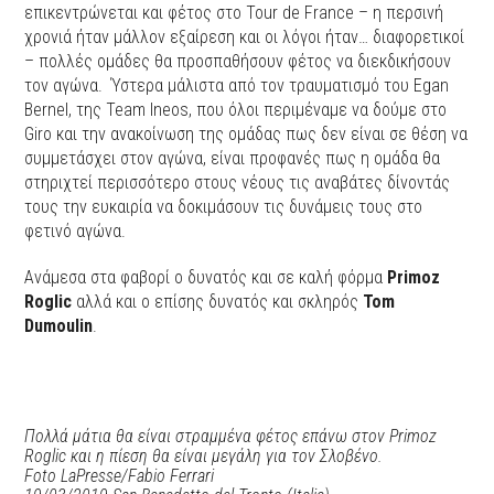
επικεντρώνεται και φέτος στο Tour de France – η περσινή
χρονιά ήταν μάλλον εξαίρεση και οι λόγοι ήταν… διαφορετικοί
– πολλές ομάδες θα προσπαθήσουν φέτος να διεκδικήσουν
τον αγώνα. Ύστερα μάλιστα από τον τραυματισμό του Egan
Bernel, της Team Ineos, που όλοι περιμέναμε να δούμε στο
Giro και την ανακοίνωση της ομάδας πως δεν είναι σε θέση να
συμμετάσχει στον αγώνα, είναι προφανές πως η ομάδα θα
στηριχτεί περισσότερο στους νέους τις αναβάτες δίνοντάς
τους την ευκαιρία να δοκιμάσουν τις δυνάμεις τους στο
φετινό αγώνα.
Ανάμεσα στα φαβορί ο δυνατός και σε καλή φόρμα
Primoz
Roglic
αλλά και ο επίσης δυνατός και σκληρός
Tom
Dumoulin
.
Πολλά μάτια θα είναι στραμμένα φέτος επάνω στον Primoz
Roglic και η πίεση θα είναι μεγάλη για τον Σλοβένο.
Foto LaPresse/Fabio Ferrari