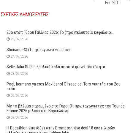
Fun 2019
ΣΧΕΤΙΚΕΣ ΔΗΜΟΣΙΕΥΣΕΙΣ
20ο ετάπ Γύρου Γαλλίας 2026: Το (προ)τελευταίο κεφάλαιο…
25/07/2026
Shimano RX710: φτιαγμένο για gravel
24/07/2026
Selle Italia SLR: η θρυλική σέλα αποκτά gravel ταυτότητα
23/07/2026
Pogi, hermano ya eres Mexicano! Ο Ιsaac del Toro νικητής του 2ου
ετάπ
06/07/2026
Με το βλέμμα στραμμένο στο Γύρο: Οι πρωταγωνιστές του Tour de
France 2026 μιλούν στη Βαρκελώνη
03/07/2026
Η Decathlon επενδύει στην Brompton: ένα deal 18 εκατ. λιρών
αλλάζει το σκηνικό του folding bike