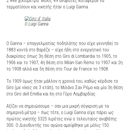
2.448 χιλιόμετρα. Μόλις 49 αναβάτες κατάφεραν να
τερματίσουν και νικητής ήταν ο Luigi Ganna.
Ο Luigi Ganna
O Ganna – επαγγελματίας ποδηλάτης που είχε γεννηθεί το
1883 κοντά στο Βαρέζε – είχε ήδη στο ενεργητικό του
διακρίσεις όπως 3η θέση στο Giro di Lombardia το 1905, το
1906 και το 1907, 4η θέση στο Milan-San Remo το 1907 και 2η
το 1908 αλλά και 5η θέση στο Tour de France το 1908.
Το 1909 όμως ήταν μάλλον η χρονιά του, καθώς κέρδισε το
Giro (με νίκες σε 3 ετάπ), το Μιλάνο Σαν Ρέμο και μία 3η θέση
στο Giro dell Emillia και 6η στο Γύρο Λομβαρδίας.
Αξίζει να σημειώσουμε – σαν μια μικρή σύγκριση με τα
σημερινά μέτρα – πως τότε, ο Luigi Ganna είχε πάρει ως
πρώτος νικητής 5325 λιρέτες ενώ ο τελευταίος αναβάτης
300. Ο Διευθυντής του αγώνα αμείφθηκε με μόλις 150