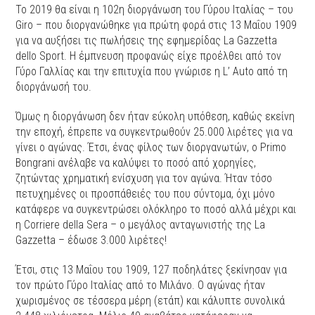
To 2019 θα είναι η 102η διοργάνωση του Γύρου Ιταλίας – του
Giro – που διοργανώθηκε για πρώτη φορά στις 13 Μαΐου 1909
για να αυξήσει τις πωλήσεις της εφημερίδας La Gazzetta
dello Sport. Η έμπνευση προφανώς είχε προέλθει από τον
Γύρο Γαλλίας και την επιτυχία που γνώρισε η L’ Auto από τη
διοργάνωσή του.
Όμως η διοργάνωση δεν ήταν εύκολη υπόθεση, καθώς εκείνη
την εποχή, έπρεπε να συγκεντρωθούν 25.000 λιρέτες για να
γίνει ο αγώνας. Έτσι, ένας φίλος των διοργανωτών, ο Primo
Bongrani ανέλαβε να καλύψει το ποσό από χορηγίες,
ζητώντας χρηματική ενίσχυση για τον αγώνα. Ήταν τόσο
πετυχημένες οι προσπάθειές του που σύντομα, όχι μόνο
κατάφερε να συγκεντρώσει ολόκληρο το ποσό αλλά μέχρι και
η Corriere della Sera – ο μεγάλος ανταγωνιστής της La
Gazzetta – έδωσε 3.000 λιρέτες!
Έτσι, στις 13 Μαΐου του 1909, 127 ποδηλάτες ξεκίνησαν για
τον πρώτο Γύρο Ιταλίας από το Μιλάνο. Ο αγώνας ήταν
χωρισμένος σε τέσσερα μέρη (ετάπ) και κάλυπτε συνολικά