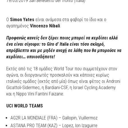
19/03/2019 San Benedetto del Tronto (Italia)
O
Simon Yates
είναι ανάμεσα στα φαβορί το ίδιο και ο
αγαπημένος
Vincenzo Nibali
.
Προφανώς κανείς δεν ξέρει ποιος μπορεί να κερδίσει αλλά
ένα είναι σίγουρο: το Giro d’ Italia είναι τόσο σκληρό,
απρόβλεπτο και με μηδέν ανοχή σε λάθη που θα μπορούσε να
κερδίσει… οποιοσδήποτε!
Εκτός από τις 18 ομάδες World Tour που συμμετέχουν στον
αγώνα, οι διοργανωτές προσκαλούν και κάποιες κυρίως
ιταλικές ομάδες (εκτός από μία) όπως είναι φέτος οι Androni
Gicattoli-Sidermec, η Bardiani-CSF, η Israel Cycling Academy
και η Nippo Vini Fantini Faizane.
UCI WORLD TEAMS
AG2R LA MONDIALE (FRA) – Gallopin, Vuillermoz
ASTANA PRO TEAM (KAZ) – Lopez, Ion Izaguirre