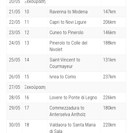
20/05
Ξεκούραση
21/05
10
Ravenna to Modena
147km
22/05
11
Capri to Novi Ligure
206km
23/05
12
Cuneo to Pinerolo
146km
24/05
13
Pinerolo to Colle del
188km
Nivolet
25/05
14
Saint-Vincent to
131km
Courmayeur
26/05
15
Ivrea to Como
237km
27/05
Ξεκούραση
28/05
16
Lovere to Ponte di Legno
226km
29/05
17
Commezzadura to
180km
Anterselva Antholz
30/05
18
Valdaora to Santa Maria
220km
di Sala