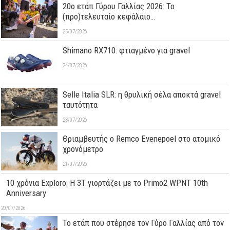
20ο ετάπ Γύρου Γαλλίας 2026: Το
(προ)τελευταίο κεφάλαιο…
25/07/2026
Shimano RX710: φτιαγμένο για gravel
24/07/2026
Selle Italia SLR: η θρυλική σέλα αποκτά gravel
ταυτότητα
23/07/2026
Θριαμβευτής ο Remco Evenepoel στο ατομικό
χρονόμετρο
21/07/2026
10 χρόνια Exploro: Η 3T γιορτάζει με το Primo2 WPNT 10th
Anniversary
20/07/2026
Το ετάπ που στέρησε τον Γύρο Γαλλίας από τον