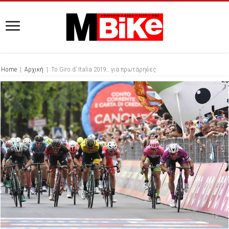
Home
|
Αρχική
|
Το Giro d’ Italia 2019… για πρωτάρηδες