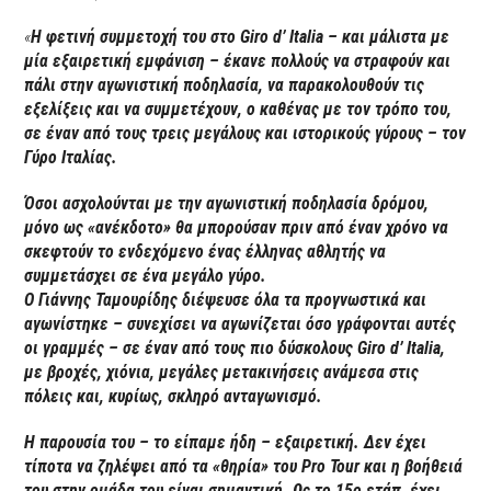
«
Η φετινή συμμετοχή του στο Giro d’ Italia – και μάλιστα με
μία εξαιρετική εμφάνιση – έκανε πολλούς να στραφούν και
πάλι στην αγωνιστική ποδηλασία, να παρακολουθούν τις
εξελίξεις και να συμμετέχουν, ο καθένας με τον τρόπο του,
σε έναν από τους τρεις μεγάλους και ιστορικούς γύρους – τον
Γύρο Ιταλίας.
Όσοι ασχολούνται με την αγωνιστική ποδηλασία δρόμου,
μόνο ως «ανέκδοτο» θα μπορούσαν πριν από έναν χρόνο να
σκεφτούν το ενδεχόμενο ένας έλληνας αθλητής να
συμμετάσχει σε ένα μεγάλο γύρο.
Ο Γιάννης Ταμουρίδης διέψευσε όλα τα προγνωστικά και
αγωνίστηκε – συνεχίσει να αγωνίζεται όσο γράφονται αυτές
οι γραμμές – σε έναν από τους πιο δύσκολους Giro d’ Italia,
με βροχές, χιόνια, μεγάλες μετακινήσεις ανάμεσα στις
πόλεις και, κυρίως, σκληρό ανταγωνισμό.
Η παρουσία του – το είπαμε ήδη – εξαιρετική. Δεν έχει
τίποτα να ζηλέψει από τα «θηρία» του Pro Tour και η βοήθειά
του στην ομάδα του είναι σημαντική. Ως το 15ο ετάπ, έχει