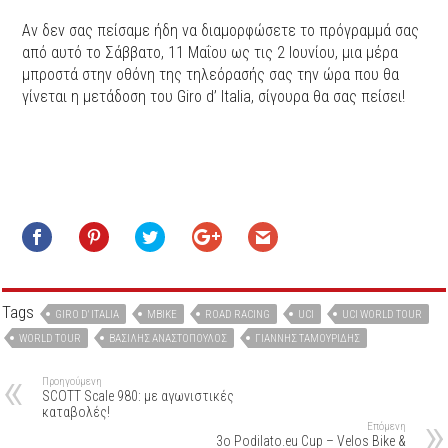
Αν δεν σας πείσαμε ήδη να διαμορφώσετε το πρόγραμμά σας
από αυτό το Σάββατο, 11 Μαΐου ως τις 2 Ιουνίου, μια μέρα
μπροστά στην οθόνη της τηλεόρασής σας την ώρα που θα
γίνεται η μετάδοση του Giro d’ Italia, σίγουρα θα σας πείσει!
Tags
GIRO D' ITALIA
MBIKE
ROAD RACING
UCI
UCI WORLD TOUR
WORLD TOUR
ΒΑΣΊΛΗΣ ΑΝΑΣΤΌΠΟΥΛΟΣ
ΓΙΆΝΝΗΣ ΤΑΜΟΥΡΊΔΗΣ
Προηγούμενη
SCOTT Scale 980: με αγωνιστικές
καταβολές!
Επόμενη
3o Podilato.eu Cup – Velos Bike &