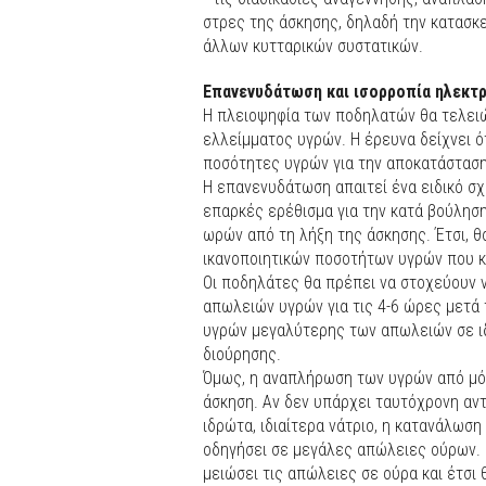
στρες της άσκησης, δηλαδή την κατασκ
άλλων κυτταρικών συστατικών.
Επανενυδάτωση και ισορροπία ηλεκτ
Η πλειοψηφία των ποδηλατών θα τελειώ
ελλείμματος υγρών. Η έρευνα δείχνει ό
ποσότητες υγρών για την αποκατάσταση
Η επανενυδάτωση απαιτεί ένα ειδικό σ
επαρκές ερέθισμα για την κατά βούληση
ωρών από τη λήξη της άσκησης. Έτσι, θ
ικανοποιητικών ποσοτήτων υγρών που κ
Οι ποδηλάτες θα πρέπει να στοχεύουν
απωλειών υγρών για τις 4-6 ώρες μετά
υγρών μεγαλύτερης των απωλειών σε ιδ
διούρησης.
Όμως, η αναπλήρωση των υγρών από μόν
άσκηση. Αν δεν υπάρχει ταυτόχρονη αν
ιδρώτα, ιδιαίτερα νάτριο, η κατανάλωσ
οδηγήσει σε μεγάλες απώλειες ούρων. Η
μειώσει τις απώλειες σε ούρα και έτσι 