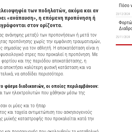
Πόσο ν
ή πλειοψηφία των ποδηλατών, ακόμα και αν
23/12/2024
ει «ανάπαυση», η επόμενη προπόνηση ή
Φορτώ
αγράφονται στον ορίζοντα.
Διαδρ
είας ανάνηψης μεταξύ των προπονήσεων ή μετά τον
25/11/2024
τητας προπόνησης χωρίς την εμφάνιση τραυματισμών,
 σημασίας για τον αθλητή. Η αποκατάσταση είναι η
 φυσιολογικό στρες που προκαλεί η προπόνηση. Με
 φορτίου και της περιόδου αποκατάστασης, η
α αποκτήσει καλύτερη φυσική κατάσταση και να
 τελικά, να αποδίδει περισσότερο.
ο φάσμα διαδικασιών, οι οποίες περιλαμβάνουν:
αι των ηλεκτρολυτών που χάθηκαν μέσω της
αν οι μύες και το ήπαρ
τος και ταχεία αντιμετώπιση του ασκησιογενούς
ης μυϊκής καταστροφής που προκαλείται κατά την
σης και προσαρμογής που ακολουθούν το καταβολικό