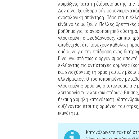
λοιμώξεις κατά τη διάρκεια αυτής της 
Δεν είναι ξεκάθαρο εάν μεμονωμένα κά
ανοσολογική απάντηση. Πάραυτα, η έλλ
κίνδυνο λοιμώξεων. Πολλές θρεπτικές 
βοήθημα για το ανοσοποιητικό σύστημα, 
γλουταμίνη, ο ψευδάργυρος, και πιο πρό
αποδειχθεί ότι παρέχουν καθολική προσ
ομόφωνα για την επίδραση ενός διατροφ
Είναι γνωστό πως ο οργανισμός απαντά
εκλύοντας τις αντίστοιχες ορμόνες (κο
και ενισχύοντας τη δράση αυτών μέσω τ
ελλείμματος. Ο τροποποιημένος μεταβ
γλουταμίνης ορού ως αποτέλεσμα της μυ
λειτουργία των λευκοκυττάρων. Επίσης,
ή/και η χαμηλή κατανάλωση υδατανθράκ
αυξάνοντας έτσι τις ορμόνες του στρες
ικανότητα.
Κατανάλωνετε τακτικά στ