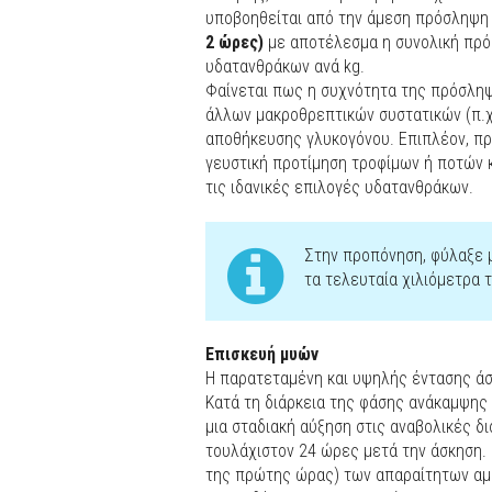
υποβοηθείται από την άμεση πρόσληψη
2 ώρες)
με αποτέλεσμα η συνολική πρόσ
υδατανθράκων ανά kg.
Φαίνεται πως η συχνότητα της πρόσληψη
άλλων μακροθρεπτικών συστατικών (π.χ
αποθήκευσης γλυκογόνου. Επιπλέον, πρ
γευστική προτίμηση τροφίμων ή ποτών κ
τις ιδανικές επιλογές υδατανθράκων.
Στην προπόνηση, φύλαξε μ
τα τελευταία χιλιόμετρα 
Επισκευή μυών
Η παρατεταμένη και υψηλής έντασης άσ
Κατά τη διάρκεια της φάσης ανάκαμψης 
μια σταδιακή αύξηση στις αναβολικές δι
τουλάχιστον 24 ώρες μετά την άσκηση.
της πρώτης ώρας) των απαραίτητων αμ