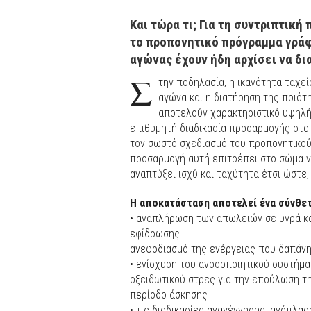
Και τώρα τι; Για τη συντριπτικ
το προπονητικό πρόγραμμα γράφ
αγώνας έχουν ήδη αρχίσει να δι
Σ
την ποδηλασία, η ικανότητα ταχ
αγώνα και η διατήρηση της ποιό
αποτελούν χαρακτηριστικό υψηλής
επιθυμητή διαδικασία προσαρμογής στο
τον σωστό σχεδιασμό του προπονητικού
προσαρμογή αυτή επιτρέπει στο σώμα ν
αναπτύξει ισχύ και ταχύτητα έτσι ώστε,
Η αποκατάσταση αποτελεί ένα σύνθετ
• αναπλήρωση των απωλειών σε υγρά κ
εφίδρωσης
ανεφοδιασμό της ενέργειας που δαπάνησ
• ενίσχυση του ανοσοποιητικού συστήμα
οξειδωτικού στρες για την επούλωση τ
περίοδο άσκησης
• τις διαδικασίες αναγέννησης, ανάπλα