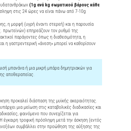
 υδατανθράκων
(1g ανά kg σωματικού βάρους κάθε
ληψη στις 24 ώρες να είναι πάνω από 7-10g
ς, η μορφή (υγρή έναντι στερεή) και η παρουσία
. πρωτεϊνών) επηρεάζουν τον ρυθμό της
ακτικοί παράγοντες όπως η διαθεσιμότητα, η
αι η γαστρεντερική «άνεση» μπορεί να καθορίσουν
ισή μπανάνα ή μια μικρή μπάρα δημητριακών για
της αποθεραπείας.
κηση προκαλεί διάσπαση της μυϊκής ακεραιότητας.
υπάρχει μια μείωση στις καταβολικές διαδικασίες και
αδικασίες, φαινόμενο που συνεχίζεται για
 Η έγκαιρη τροφική πρόσληψη μετά την άσκηση (εντός
ινοξέων συμβάλλει στην προώθηση της αύξησης της