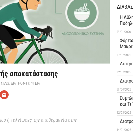
ΔΙΑΒΑΣ
Η Αθλη
Ποδηλ
09/01/2026
Φόρτω
Μακρι
07/07/2025
Διατρο
τής αποκατάστασης
02/07/2025
Διατρ
TNESS
,
ΔΙΑΤΡΟΦΗ & ΥΓΕΙΑ
29/04/2025
Συμπλη
και Τι
12/03/2025
μού ή τελείωσες την αποθεραπεία στην
Διατρ
14/01/2025