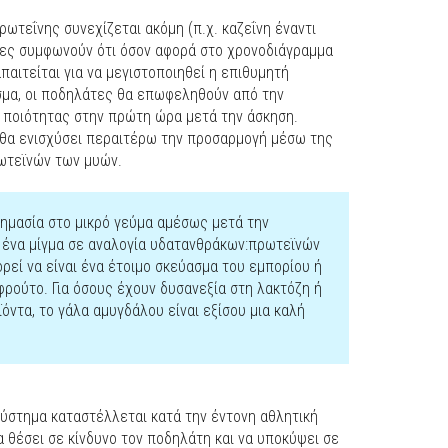
πρωτεΐνης συνεχίζεται ακόμη (π.χ. καζεΐνη έναντι
τες συμφωνούν ότι όσον αφορά στο χρονοδιάγραμμα
παιτείται για να μεγιστοποιηθεί η επιθυμητή
σμα, οι ποδηλάτες θα επωφεληθούν από την
 ποιότητας στην πρώτη ώρα μετά την άσκηση.
θα ενισχύσει περαιτέρω την προσαρμογή μέσω της
ωτεϊνών των μυών.
ημασία στο μικρό γεύμα αμέσως μετά την
ένα μίγμα σε αναλογία υδατανθράκων:πρωτεϊνών
πορεί να είναι ένα έτοιμο σκεύασμα του εμπορίου ή
φρούτο. Για όσους έχουν δυσανεξία στη λακτόζη ή
όντα, το γάλα αμυγδάλου είναι εξίσου μια καλή
σύστημα καταστέλλεται κατά την έντονη αθλητική
α θέσει σε κίνδυνο τον ποδηλάτη και να υποκύψει σε