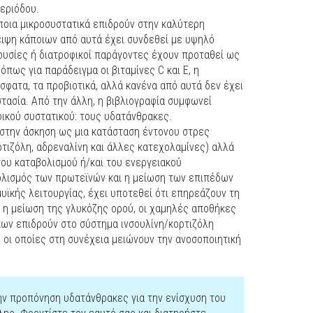
περιόδου.
ποια μικροσυστατικά επιδρούν στην καλύτερη
ειψη κάποιων από αυτά έχει συνδεθεί με υψηλό
ουσίες ή διατροφικοί παράγοντες έχουν προταθεί ως
όπως για παράδειγμα οι βιταμίνες C και Ε, η
σφατα, τα προβιοτικά, αλλά κανένα από αυτά δεν έχει
τασία. Από την άλλη, η βιβλιογραφία συμφωνεί
ικού συστατικού: τους υδατάνθρακες.
 στην άσκηση ως μια κατάσταση έντονου στρες
ρτιζόλη, αδρεναλίνη και άλλες κατεχολαμίνες) αλλά
ου καταβολισμού ή/και του ενεργειακού
ολισμός των πρωτεϊνών και η μείωση των επιπέδων
ϊκής λειτουργίας, έχει υποτεθεί ότι επηρεάζουν τη
 η μείωση της γλυκόζης ορού, οι χαμηλές αποθήκες
ων επιδρούν στο σύστημα ινσουλίνη/κορτιζόλη
, οι οποίες στη συνέχεια μειώνουν την ανοσοποιητική
ην προπόνηση υδατάνθρακες για την ενίσχυση του