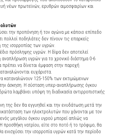
ευή νέων πρωτεϊνών, ερυθρών αιμοσφαιρίων και
ρολυτών
σει την προπόνηση ή τον αγώνα με κάποιο επίπεδο
τι πολλοί ποδηλάτες δεν πίνουν τις επαρκείς
 της ισορροπίας των υγρών.
χέδιο πρόσληψης υγρών. Η δίψα δεν αποτελεί
 αναπλήρωση υγρών για το χρονικό διάστημα 0-6
α πρέπει να δίνεται έμφαση στην παροχή
αταναλώνονται ευχάριστα.
 να καταναλώνουν 125-150% των εκτιμώμενων
 την άσκηση. Η σύσταση υπερ-αναπλήρωσης όγκου
ρώτα λαμβάνει υπόψη τη διαδικασία αντιρροπιστικής
η της δεν θα εγγυηθεί και την ενυδάτωση μετά την
τικατάσταση των ηλεκτρολυτών που χάνονται με τον
η ενός μεγάλου όγκου υγρού μπορεί απλώς να
 προσθήκη νατρίου, είτε στο ποτό ή το τρόφιμο, θα
θα ενισχύσει την ισορροπία υγρών κατά την περίοδο