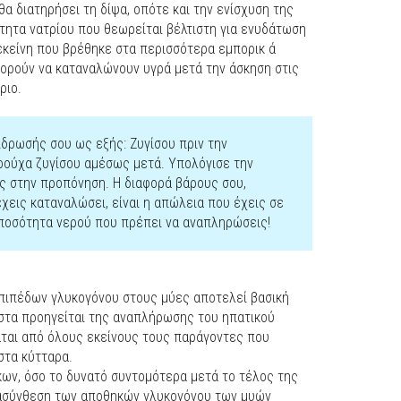
θα διατηρήσει τη δίψα, οπότε και την ενίσχυση της
ητα νατρίου που θεωρείται βέλτιστη για ενυδάτωση
 εκείνη που βρέθηκε στα περισσότερα εμπορικ ά
πορούν να καταναλώνουν υγρά μετά την άσκηση στις
ριο.
δρωσής σου ως εξής: Ζυγίσου πριν την
 ρούχα ζυγίσου αμέσως μετά. Υπολόγισε την
ς στην προπόνηση. Η διαφορά βάρους σου,
χεις καταναλώσει, είναι η απώλεια που έχεις σε
 ποσότητα νερού που πρέπει να αναπληρώσεις!
πιπέδων γλυκογόνου στους μύες αποτελεί βασική
ιστα προηγείται της αναπλήρωσης του ηπατικού
ται από όλους εκείνους τους παράγοντες που
στα κύτταρα.
ν, όσο το δυνατό συντομότερα μετά το τέλος της
ανασύνθεση των αποθηκών γλυκογόνου των μυών