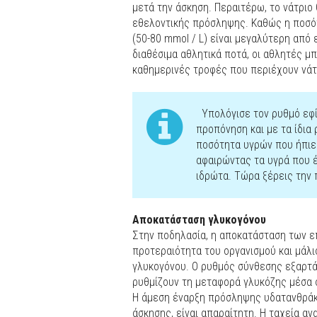
μετά την άσκηση. Περαιτέρω, το νάτριο 
εθελοντικής πρόσληψης. Καθώς η ποσότ
(50-80 mmol / L) είναι μεγαλύτερη από
διαθέσιμα αθλητικά ποτά, οι αθλητές μ
καθημερινές τροφές που περιέχουν νάτ
Υπολόγισε τον ρυθμό εφί
προπόνηση και με τα ίδια
ποσότητα υγρών που ήπιε
αφαιρώντας τα υγρά που έ
ιδρώτα. Τώρα ξέρεις την
Αποκατάσταση γλυκογόνου
Στην ποδηλασία, η αποκατάσταση των ε
προτεραιότητα του οργανισμού και μάλ
γλυκογόνου. Ο ρυθμός σύνθεσης εξαρτά
ρυθμίζουν τη μεταφορά γλυκόζης μέσα 
Η άμεση έναρξη πρόσληψης υδατανθράκω
άσκησης, είναι απαραίτητη. Η ταχεία 