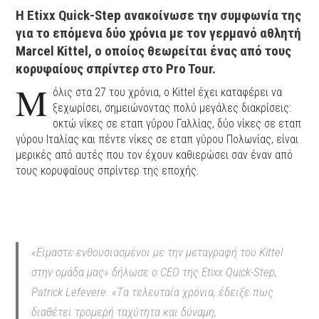
Η Etixx Quick-Step ανακοίνωσε την συμφωνία της
για το επόμενα δύο χρόνια με τον γερμανό αθλητή
Marcel Kittel, o οποίος θεωρείται ένας από τους
κορυφαίους σπρίντερ στο Pro Tour.
Μ
όλις στα 27 του χρόνια, ο Kittel έχει καταφέρει να
ξεχωρίσει, σημειώνοντας πολύ μεγάλες διακρίσεις:
oκτώ νίκες σε εταπ γύρου Γαλλίας, δύο νίκες σε εταπ
γύρου Iταλίας και πέντε νίκες σε εταπ γύρου Πολωνίας, είναι
μερικές από αυτές που τον έχουν καθιερώσει σαν έναν από
τους κορυφαίους σπρίντερ της εποχής.
«Είμαστε ενθουσιασμένοι με την μεταγραφή του Kittel
στην ομάδα μας» δήλωσε ο CEO της Etixx Quick-Step,
Patrick Lefevere. «Tα τελευταία χρόνια, έδειξε πως
διαθέτει τρομερή ταχύτητα και δύναμη,