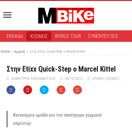
ΕΛΛΑΔΑ
WORLD TOUR
ΣΥΝΕΝΤΕΥΞΕΙΣ
ΚΟΣΜΟΣ
Home
|
Αρχική
|
Στην Εtixx Quick-Step o Μarcel Kittel
Στην Εtixx Quick-Step o Μarcel Kittel
ΔΗΜΉΤΡΗΣ ΚΟΛΟΜΒΆΤΣΟΣ
05/10/2015
ΑΡΧΙΚΉ
,
ΚΟΣΜΟΣ
Καινούργια ομάδα για τον πανίσχυρο γερμανό
σπρίντερ