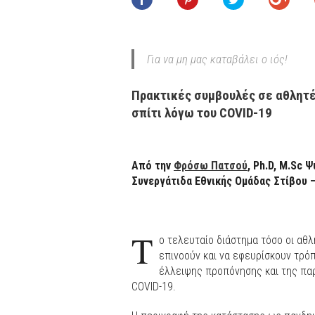
Για να μη μας καταβάλει ο ιός!
Πρακτικές συμβουλές σε αθλητέ
σπίτι λόγω του COVID-19
Από την
Φρόσω Πατσού
, Ph.D, M.Sc
Συνεργάτιδα Εθνικής Ομάδας Στίβου 
Τ
ο τελευταίο διάστημα τόσο οι αθλ
επινοούν και να εφευρίσκουν τρό
έλλειψης προπόνησης και της παρ
COVID-19.