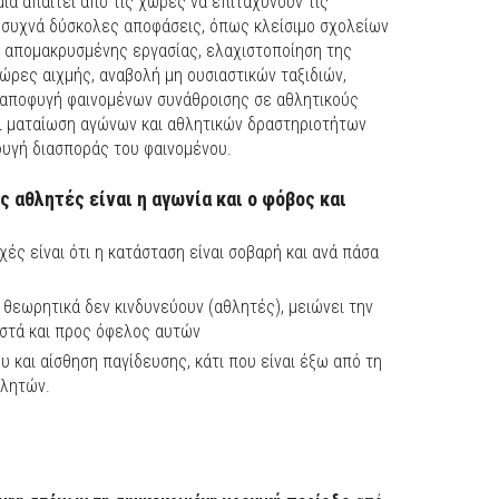
α απαιτεί από τις χώρες να επιταχύνουν τις
 συχνά δύσκολες αποφάσεις, όπως κλείσιμο σχολείων
ν απομακρυσμένης εργασίας, ελαχιστοποίηση της
ρες αιχμής, αναβολή μη ουσιαστικών ταξιδιών,
 αποφυγή φαινομένων συνάθροισης σε αθλητικούς
αι ματαίωση αγώνων και αθλητικών δραστηριοτήτων
οφυγή διασποράς του φαινομένου.
 αθλητές είναι η αγωνία και ο φόβος και
ές είναι ότι η κατάσταση είναι σοβαρή και ανά πάσα
θεωρητικά δεν κινδυνεύουν (αθλητές), μειώνει την
ωστά και προς όφελος αυτών
υ και αίσθηση παγίδευσης, κάτι που είναι έξω από τη
θλητών.