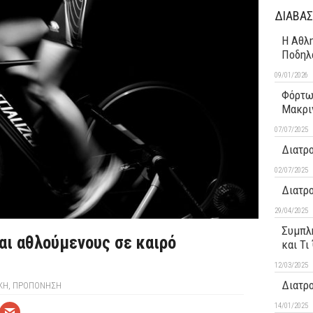
ΔΙΑΒΑΣ
Η Αθλη
Ποδηλ
09/01/2026
Φόρτω
Μακρι
07/07/2025
Διατρο
02/07/2025
Διατρ
29/04/2025
Συμπλη
αι αθλούμενους σε καιρό
και Τι
12/03/2025
Διατρ
ΚΉ
,
ΠΡΟΠΟΝΗΣΗ
14/01/2025