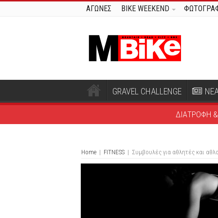
ΑΓΩΝΕΣ
BIKE WEEKEND
ΦΩΤΟΓΡΑΦ
GRAVEL CHALLENGE
ΝΕ
ΔΙΑΤΡΟΦΗ &
Home
|
FITNESS
|
Συμβουλές για αθλητές και αθλ