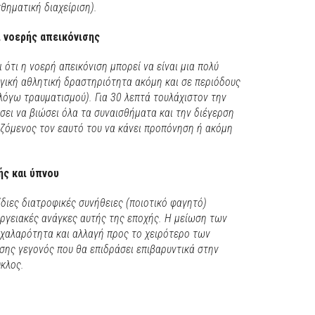
θηματική διαχείριση).
ι νοερής απεικόνισης
ι ότι η νοερή απεικόνιση μπορεί να είναι μια πολύ
ική αθλητική δραστηριότητα ακόμη και σε περιόδους
 λόγω τραυματισμού). Για 30 λεπτά τουλάχιστον την
ει να βιώσει όλα τα συναισθήματα και την διέγερση
ιζόμενος τον εαυτό του να κάνει προπόνηση ή ακόμη
ής και ύπνου
ίδιες διατροφικές συνήθειες (ποιοτικό φαγητό)
ργειακές ανάγκες αυτής της εποχής. Η μείωση των
 χαλαρότητα και αλλαγή προς το χειρότερο των
σης γεγονός που θα επιδράσει επιβαρυντικά στην
κλος.