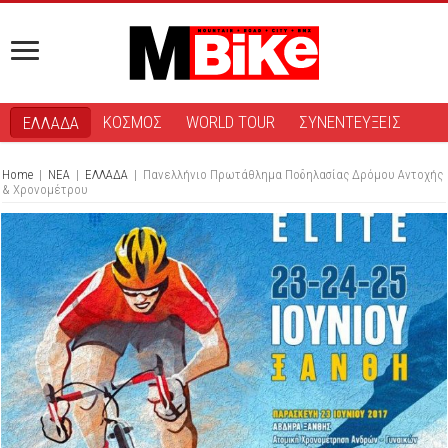
ΚΟΣΜΟΣ
WORLD TOUR
ΣΥΝΕΝΤΕΥΞΕΙΣ
ΕΛΛΑΔΑ
Home
|
ΝΕΑ
|
ΕΛΛΑΔΑ
|
Πανελλήνιο Πρωτάθλημα Ποδηλασίας Δρόμου Αντοχής
& Χρονομέτρου