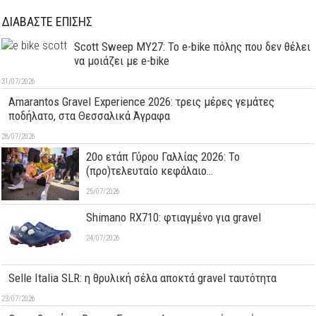
ΔΙΑΒΑΣΤΕ ΕΠΙΣΗΣ
Scott Sweep MY27: Το e-bike πόλης που δεν θέλει
να μοιάζει με e-bike
31/07/2026
Amarantos Gravel Experience 2026: τρεις μέρες γεμάτες
ποδήλατο, στα Θεσσαλικά Άγραφα
28/07/2026
20ο ετάπ Γύρου Γαλλίας 2026: Το
(προ)τελευταίο κεφάλαιο…
25/07/2026
Shimano RX710: φτιαγμένο για gravel
24/07/2026
Selle Italia SLR: η θρυλική σέλα αποκτά gravel ταυτότητα
23/07/2026