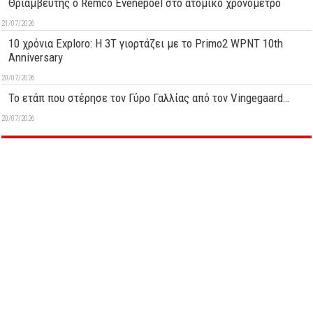
Θριαμβευτής ο Remco Evenepoel στο ατομικό χρονόμετρο
21/07/2026
10 χρόνια Exploro: Η 3T γιορτάζει με το Primo2 WPNT 10th
Anniversary
20/07/2026
Το ετάπ που στέρησε τον Γύρο Γαλλίας από τον Vingegaard…
20/07/2026