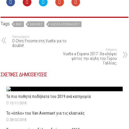
Tags
BMC
SANCHEZ
VUELTA A ESPANA 2017
Προηγούμενη
Ο Chris Froome στη Vuelta για το
double!
Επόμενη
Vuelta a Espana 2017: Θα κλέψει
φέτος την αίγλη του Γύρου
Γαλλίας;
ΣΧΕΤΙΚΕΣ ΔΗΜΟΣΙΕΥΣΕΙΣ
Τα πιο ποθητά ποδήλατα του 2019 ανά κατηγορία
15/11/2018
Το «όπλο» του Van Avermaet για τις κλασικές
28/02/2018