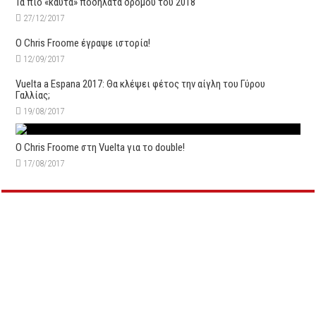
Τα πιο «καυτά» ποδήλατα δρόμου του 2018
27/12/2017
Ο Chris Froome έγραψε ιστορία!
12/09/2017
Vuelta a Espana 2017: Θα κλέψει φέτος την αίγλη του Γύρου
Γαλλίας;
19/08/2017
Ο Chris Froome στη Vuelta για το double!
17/08/2017