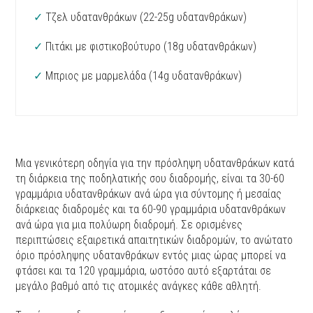
✓
Τζελ υδατανθράκων (22-25g υδατανθράκων)
✓
Πιτάκι με φιστικοβούτυρο (18g υδατανθράκων)
✓
Μπριος με μαρμελάδα (14g υδατανθράκων)
Μια γενικότερη οδηγία για την πρόσληψη υδατανθράκων κατά
τη διάρκεια της ποδηλατικής σου διαδρομής, είναι τα 30-60
γραμμάρια υδατανθράκων ανά ώρα για σύντομης ή μεσαίας
διάρκειας διαδρομές και τα 60-90 γραμμάρια υδατανθράκων
ανά ώρα για μια πολύωρη διαδρομή. Σε ορισμένες
περιπτώσεις εξαιρετικά απαιτητικών διαδρομών, το ανώτατο
όριο πρόσληψης υδατανθράκων εντός μιας ώρας μπορεί να
φτάσει και τα 120 γραμμάρια, ωστόσο αυτό εξαρτάται σε
μεγάλο βαθμό από τις ατομικές ανάγκες κάθε αθλητή.