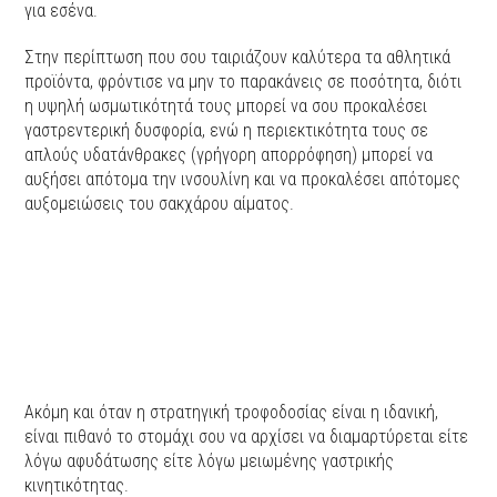
για εσένα.
Στην περίπτωση που σου ταιριάζουν καλύτερα τα αθλητικά
προϊόντα, φρόντισε να μην το παρακάνεις σε ποσότητα, διότι
η υψηλή ωσμωτικότητά τους μπορεί να σου προκαλέσει
γαστρεντερική δυσφορία, ενώ η περιεκτικότητα τους σε
απλούς υδατάνθρακες (γρήγορη απορρόφηση) μπορεί να
αυξήσει απότομα την ινσουλίνη και να προκαλέσει απότομες
αυξομειώσεις του σακχάρου αίματος.
Ακόμη και όταν η στρατηγική τροφοδοσίας είναι η ιδανική,
είναι πιθανό το στομάχι σου να αρχίσει να διαμαρτύρεται είτε
λόγω αφυδάτωσης είτε λόγω μειωμένης γαστρικής
κινητικότητας.