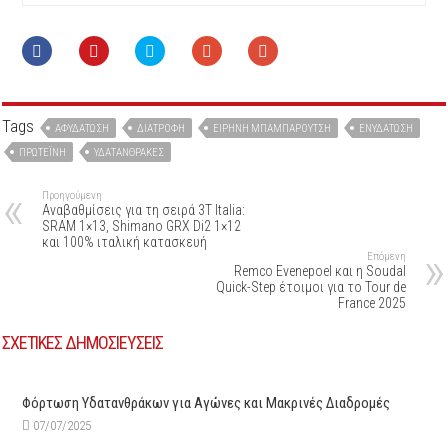
Tags
ΑΦΥΔΆΤΩΣΗ
ΔΙΑΤΡΟΦΉ
ΕΙΡΉΝΗ ΜΠΑΜΠΑΡΟΎΤΣΗ
ΕΝΥΔΆΤΩΣΗ
ΠΡΩΤΕΪ́ΝΗ
ΥΔΑΤΆΝΘΡΑΚΕΣ
Προηγούμενη
Αναβαθμίσεις για τη σειρά 3T Italia:
SRAM 1×13, Shimano GRX Di2 1×12
και 100% ιταλική κατασκευή
Επόμενη
Remco Evenepoel και η Soudal
Quick-Step έτοιμοι για το Tour de
France 2025
ΣΧΕΤΙΚΕΣ ΔΗΜΟΣΙΕΥΣΕΙΣ
Φόρτωση Υδατανθράκων για Αγώνες και Μακρινές Διαδρομές
07/07/2025