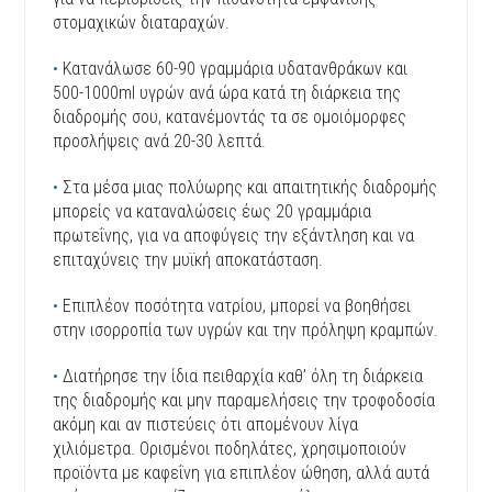
στομαχικών διαταραχών.
•
Κατανάλωσε 60-90 γραμμάρια υδατανθράκων και
500-1000ml υγρών ανά ώρα κατά τη διάρκεια της
διαδρομής σου, κατανέμοντάς τα σε ομοιόμορφες
προσλήψεις ανά 20-30 λεπτά.
•
Στα μέσα μιας πολύωρης και απαιτητικής διαδρομής
μπορείς να καταναλώσεις έως 20 γραμμάρια
πρωτεΐνης, για να αποφύγεις την εξάντληση και να
επιταχύνεις την μυϊκή αποκατάσταση.
•
Επιπλέον ποσότητα νατρίου, μπορεί να βοηθήσει
στην ισορροπία των υγρών και την πρόληψη κραμπών.
•
Διατήρησε την ίδια πειθαρχία καθ’ όλη τη διάρκεια
της διαδρομής και μην παραμελήσεις την τροφοδοσία
ακόμη και αν πιστεύεις ότι απομένουν λίγα
χιλιόμετρα. Ορισμένοι ποδηλάτες, χρησιμοποιούν
προϊόντα με καφεΐνη για επιπλέον ώθηση, αλλά αυτά