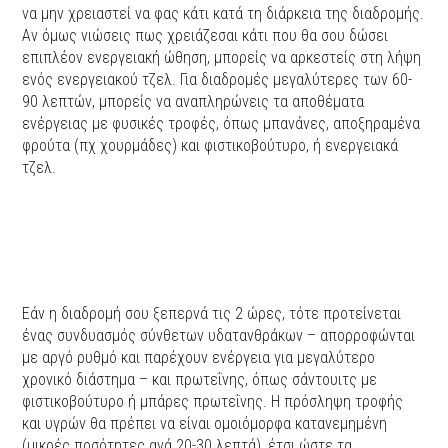
να μην χρειαστεί να φας κάτι κατά τη διάρκεια της διαδρομής.
Αν όμως νιώσεις πως χρειάζεσαι κάτι που θα σου δώσει
επιπλέον ενεργειακή ώθηση, μπορείς να αρκεστείς στη λήψη
ενός ενεργειακού τζελ. Για διαδρομές μεγαλύτερες των 60-
90 λεπτών, μπορείς να αναπληρώνεις τα αποθέματα
ενέργειας με φυσικές τροφές, όπως μπανάνες, αποξηραμένα
φρούτα (πχ χουρμάδες) και φιστικοβούτυρο, ή ενεργειακά
τζελ.
Εάν η διαδρομή σου ξεπερνά τις 2 ώρες, τότε προτείνεται
ένας συνδυασμός σύνθετων υδατανθράκων – απορροφώνται
με αργό ρυθμό και παρέχουν ενέργεια για μεγαλύτερο
χρονικό διάστημα – και πρωτεΐνης, όπως σάντουιτς με
φιστικοβούτυρο ή μπάρες πρωτεΐνης. Η πρόσληψη τροφής
και υγρών θα πρέπει να είναι ομοιόμορφα κατανεμημένη
(μικρές ποσότητες ανά 20-30 λεπτά), έτσι ώστε τα