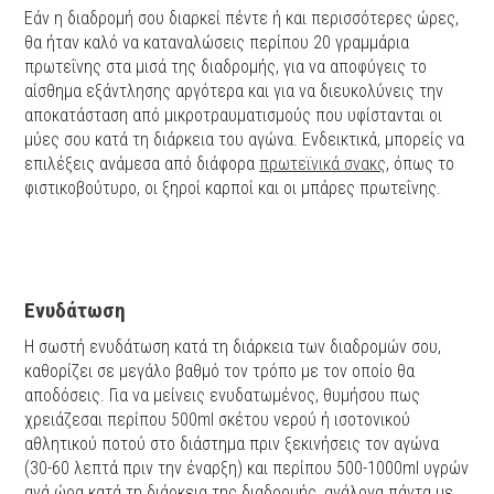
Εάν η διαδρομή σου διαρκεί πέντε ή και περισσότερες ώρες,
θα ήταν καλό να καταναλώσεις περίπου 20 γραμμάρια
πρωτεΐνης στα μισά της διαδρομής, για να αποφύγεις το
αίσθημα εξάντλησης αργότερα και για να διευκολύνεις την
αποκατάσταση από μικροτραυματισμούς που υφίστανται οι
μύες σου κατά τη διάρκεια του αγώνα. Ενδεικτικά, μπορείς να
επιλέξεις ανάμεσα από διάφορα
πρωτεϊνικά σνακς
, όπως το
φιστικοβούτυρο, οι ξηροί καρποί και οι μπάρες πρωτεΐνης.
Ενυδάτωση
Η σωστή ενυδάτωση κατά τη διάρκεια των διαδρομών σου,
καθορίζει σε μεγάλο βαθμό τον τρόπο με τον οποίο θα
αποδόσεις. Για να μείνεις ενυδατωμένος, θυμήσου πως
χρειάζεσαι περίπου 500ml σκέτου νερού ή ισοτονικού
αθλητικού ποτού στο διάστημα πριν ξεκινήσεις τον αγώνα
(30-60 λεπτά πριν την έναρξη) και περίπου 500-1000ml υγρών
ανά ώρα κατά τη διάρκεια της διαδρομής, ανάλογα πάντα με