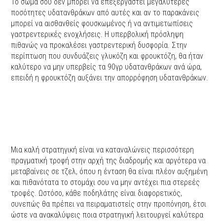
Το σώμα σου δεν μπορεί να επεξεργαστεί μεγαλύτερες
ποσότητες υδατανθράκων από αυτές και αν το παρακάνεις
μπορεί να αισθανθείς φουσκωμένος ή να αντιμετωπίσεις
γαστρεντερικές ενοχλήσεις. Η υπερβολική πρόσληψη
πιθανώς να προκαλέσει γαστρεντερική δυσφορία. Στην
περίπτωση που συνδυάζεις γλυκόζη και φρουκτόζη, θα ήταν
καλύτερο να μην υπερβείς τα 90γρ υδατανθράκων ανά ώρα,
επειδή η φρουκτόζη αυξάνει την απορρόφηση υδατανθράκων.
Μια καλή στρατηγική είναι να καταναλώνεις περισσότερη
πραγματική τροφή στην αρχή της διαδρομής και αργότερα να
μεταβαίνεις σε τζελ, όπου η ένταση θα είναι πλέον αυξημένη
και πιθανότατα το στομάχι σου να μην αντέχει πια στερεές
τροφές. Ωστόσο, κάθε ποδηλάτης είναι διαφορετικός,
συνεπώς θα πρέπει να πειραματιστείς στην προπόνηση, έτσι
ώστε να ανακαλύψεις ποια στρατηγική λειτουργεί καλύτερα