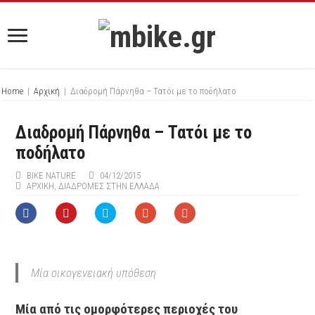
Home
|
Αρχική
|
Διαδρομή Πάρνηθα – Τατόι με το ποδήλατο
Διαδρομή Πάρνηθα – Τατόι με το
ποδήλατο
BIKE NATURE
04/12/2015
ΑΡΧΙΚΉ
,
ΔΙΑΔΡΟΜΕΣ ΣΤΗΝ ΕΛΛΑΔΑ
Μία οικογενειακή υπόθεση
Μία από τις ομορφότερες περιοχές του