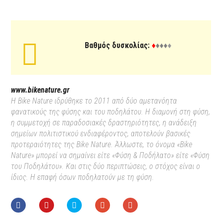
Βαθμός δυσκολίας:
♦
♦
♦♦
♦
www.bikenature.gr
Η Bike Nature ιδρύθηκε το 2011 από δύο αμετανόητα
φανατικούς της φύσης και του ποδηλάτου. Η διαμονή στη φύση,
η συμμετοχή σε παραδοσιακές δραστηριότητες, η ανάδειξη
σημείων πολιτιστικού ενδιαφέροντος, αποτελούν βασικές
προτεραιότητες της Bike Nature. Άλλωστε, το όνομα «Bike
Nature» μπορεί να σημαίνει είτε «Φύση & Ποδήλατο» είτε «Φύση
του Ποδηλάτου». Και στις δύο περιπτώσεις, ο στόχος είναι ο
ίδιος. Η επαφή όσων ποδηλατούν με τη φύση.