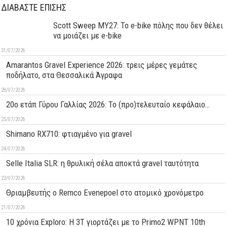
ΔΙΑΒΑΣΤΕ ΕΠΙΣΗΣ
Scott Sweep MY27: Το e-bike πόλης που δεν θέλει
να μοιάζει με e-bike
31/07/2026
Amarantos Gravel Experience 2026: τρεις μέρες γεμάτες
ποδήλατο, στα Θεσσαλικά Άγραφα
28/07/2026
20ο ετάπ Γύρου Γαλλίας 2026: Το (προ)τελευταίο κεφάλαιο…
25/07/2026
Shimano RX710: φτιαγμένο για gravel
24/07/2026
Selle Italia SLR: η θρυλική σέλα αποκτά gravel ταυτότητα
23/07/2026
Θριαμβευτής ο Remco Evenepoel στο ατομικό χρονόμετρο
21/07/2026
10 χρόνια Exploro: Η 3T γιορτάζει με το Primo2 WPNT 10th