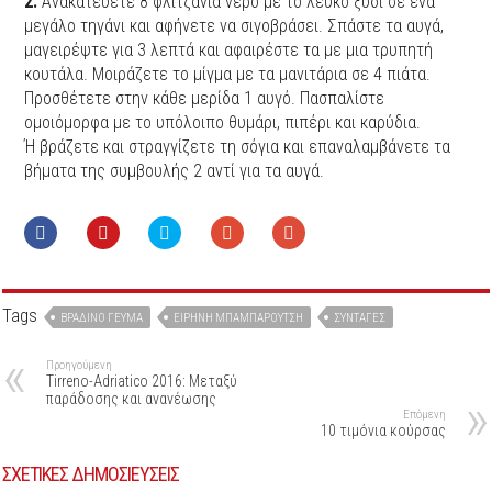
2.
Ανακατεύετε 8 φλιτζάνια νερό με το λευκό ξύδι σε ένα
μεγάλο τηγάνι και αφήνετε να σιγοβράσει. Σπάστε τα αυγά,
μαγειρέψτε για 3 λεπτά και αφαιρέστε τα με μια τρυπητή
κουτάλα. Μοιράζετε το μίγμα με τα μανιτάρια σε 4 πιάτα.
Προσθέτετε στην κάθε μερίδα 1 αυγό. Πασπαλίστε
ομοιόμορφα με το υπόλοιπο θυμάρι, πιπέρι και καρύδια.
Ή βράζετε και στραγγίζετε τη σόγια και επαναλαμβάνετε τα
βήματα της συμβουλής 2 αντί για τα αυγά.
Tags
ΒΡΑΔΙΝΌ ΓΕΎΜΑ
ΕΙΡΉΝΗ ΜΠΑΜΠΑΡΟΎΤΣΗ
ΣΥΝΤΑΓΈΣ
Προηγούμενη
Τirreno-Adriatico 2016: Mεταξύ
παράδοσης και ανανέωσης
Επόμενη
10 τιμόνια κούρσας
ΣΧΕΤΙΚΕΣ ΔΗΜΟΣΙΕΥΣΕΙΣ