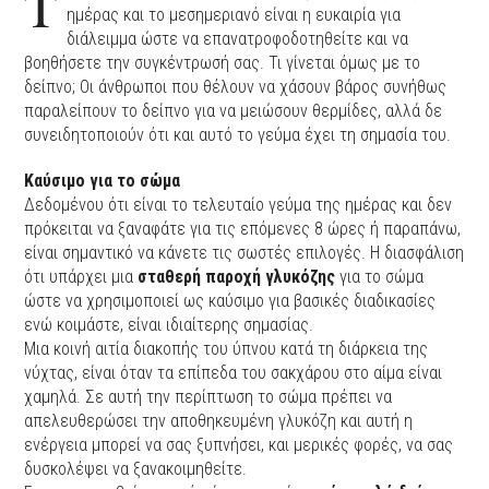
Τ
ημέρας και το μεσημεριανό είναι η ευκαιρία για
διάλειμμα ώστε να επανατροφοδοτηθείτε και να
βοηθήσετε την συγκέντρωσή σας. Τι γίνεται όμως με το
δείπνο; Οι άνθρωποι που θέλουν να χάσουν βάρος συνήθως
παραλείπουν το δείπνο για να μειώσουν θερμίδες, αλλά δε
συνειδητοποιούν ότι και αυτό το γεύμα έχει τη σημασία του.
Καύσιμο για το σώμα
Δεδομένου ότι είναι το τελευταίο γεύμα της ημέρας και δεν
πρόκειται να ξαναφάτε για τις επόμενες 8 ώρες ή παραπάνω,
είναι σημαντικό να κάνετε τις σωστές επιλογές. Η διασφάλιση
ότι υπάρχει μια
σταθερή παροχή γλυκόζης
για το σώμα
ώστε να χρησιμοποιεί ως καύσιμο για βασικές διαδικασίες
ενώ κοιμάστε, είναι ιδιαίτερης σημασίας.
Μια κοινή αιτία διακοπής του ύπνου κατά τη διάρκεια της
νύχτας, είναι όταν τα επίπεδα του σακχάρου στο αίμα είναι
χαμηλά. Σε αυτή την περίπτωση το σώμα πρέπει να
απελευθερώσει την αποθηκευμένη γλυκόζη και αυτή η
ενέργεια μπορεί να σας ξυπνήσει, και μερικές φορές, να σας
δυσκολέψει να ξανακοιμηθείτε.