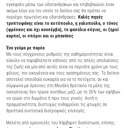
εγκέφαλο μέσω των υδατανθράκων και επιβεβαιώνει έναν
ακόμα λόγο για τον οποίο το δείπνο σας θα πρέπει να
περιέχει πρωτεΐνη και υδατάνθρακες.
Καλές πηγές
τρυπτοφάνης είναι το κοτόπουλο, η γαλοπούλα, ο τόνος
(φρέσκος και όχι κονσέρβα), τα φασόλια σόγιας, οι ξηροί
καρποί, οι σπόροι και οι μπανάνες
.
Ένα γεύμα με παρέα
Με τους σύγχρονους ρυθμούς της καθημερινότητας είναι
εύκολο να παραβλέπετε κάποιες από τις απλές απολαύσεις
της ζωής και μία από αυτές είναι να περνάτε χρόνο με τους
φίλους, την οικογένεια και τους αγαπημένους σας. Το δείπνο
αποτελεί σπουδαία ευκαιρία για να το πετύχετε, αν και
σύμφωνα με έρευνες στη Μεγάλη Βρετανία τα μέλη της
οικογένειας δεν τρώνε συνήθως μαζί, με το 26% των εφήβων
να τρώει στο δωμάτιο ή πριν τους γονείς. Αυτή η
πραγματικότητα, δυστυχώς ενθαρρύνει τις φτωχές σε
θρεπτικά συστατικά διατροφικές επιλογές.
Μελέτη από ερευνητές του Χάρβαρντ διαπίστωσε, επίσης,