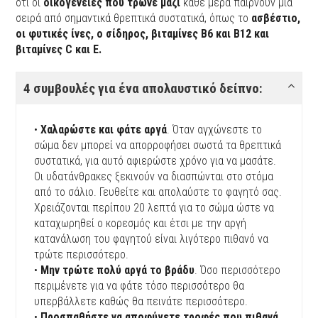
ότι οι
οικογένειες που τρώνε μαζί
κάθε μέρα παίρνουν μια
σειρά από σημαντικά θρεπτικά συστατικά, όπως το
ασβέστιο,
οι φυτικές ίνες, ο σίδηρος, βιταμίνες Β6 και Β12 και
βιταμίνες C και E.
4 συμβουλές για ένα απολαυστικό δείπνο:
•
Χαλαρώστε και φάτε αργά
. Όταν αγχώνεστε το
σώμα δεν μπορεί να απορροφήσει σωστά τα θρεπτικά
συστατικά, για αυτό αφιερώστε χρόνο για να μασάτε.
Οι υδατάνθρακες ξεκινούν να διασπώνται στο στόμα
από το σάλιο. Γευθείτε και απολαύστε το φαγητό σας.
Χρειάζονται περίπου 20 λεπτά για το σώμα ώστε να
καταχωρηθεί ο κορεσμός και έτσι με την αργή
κατανάλωση του φαγητού είναι λιγότερο πιθανό να
τρώτε περισσότερο.
•
Μην τρώτε πολύ αργά το βράδυ
. Όσο περισσότερο
περιμένετε για να φάτε τόσο περισσότερο θα
υπερβάλλετε καθώς θα πεινάτε περισσότερο.
•
Προσπαθήστε να αποφύγετε τροφές που πιθανά