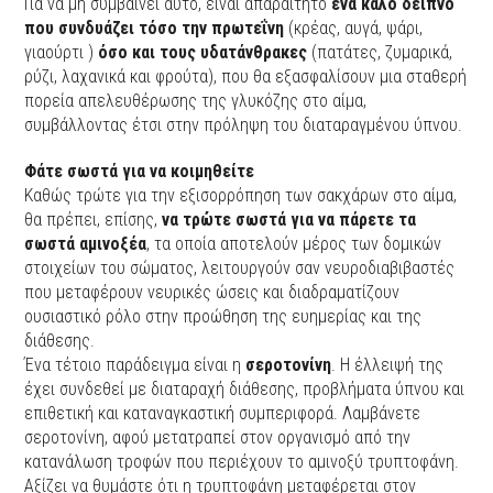
Για να μη συμβαίνει αυτό, είναι απαραίτητο
ένα καλό δείπνο
που συνδυάζει τόσο την πρωτεΐνη
(κρέας, αυγά, ψάρι,
γιαούρτι )
όσο και τους υδατάνθρακες
(πατάτες, ζυμαρικά,
ρύζι, λαχανικά και φρούτα), που θα εξασφαλίσουν μια σταθερή
πορεία απελευθέρωσης της γλυκόζης στο αίμα,
συμβάλλοντας έτσι στην πρόληψη του διαταραγμένου ύπνου.
Φάτε σωστά για να κοιμηθείτε
Καθώς τρώτε για την εξισορρόπηση των σακχάρων στο αίμα,
θα πρέπει, επίσης,
να τρώτε σωστά για να πάρετε τα
σωστά αμινοξέα
, τα οποία αποτελούν μέρος των δομικών
στοιχείων του σώματος, λειτουργούν σαν νευροδιαβιβαστές
που μεταφέρουν νευρικές ώσεις και διαδραματίζουν
ουσιαστικό ρόλο στην προώθηση της ευημερίας και της
διάθεσης.
Ένα τέτοιο παράδειγμα είναι η
σεροτονίνη
. Η έλλειψή της
έχει συνδεθεί με διαταραχή διάθεσης, προβλήματα ύπνου και
επιθετική και καταναγκαστική συμπεριφορά. Λαμβάνετε
σεροτονίνη, αφού μετατραπεί στον οργανισμό από την
κατανάλωση τροφών που περιέχουν το αμινοξύ τρυπτοφάνη.
Αξίζει να θυμάστε ότι η τρυπτοφάνη μεταφέρεται στον