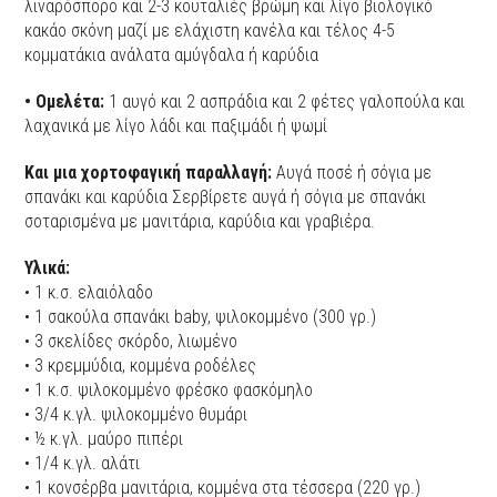
λιναρόσπορο και 2-3 κουταλιές βρώμη και λίγο βιολογικό
κακάο σκόνη μαζί με ελάχιστη κανέλα και τέλος 4-5
κομματάκια ανάλατα αμύγδαλα ή καρύδια
• Ομελέτα:
1 αυγό και 2 ασπράδια και 2 φέτες γαλοπούλα και
λαχανικά με λίγο λάδι και παξιμάδι ή ψωμί
Και μια χορτοφαγική παραλλαγή:
Αυγά ποσέ ή σόγια με
σπανάκι και καρύδια Σερβίρετε αυγά ή σόγια με σπανάκι
σοταρισμένα με μανιτάρια, καρύδια και γραβιέρα.
Υλικά:
• 1 κ.σ. ελαιόλαδο
• 1 σακούλα σπανάκι baby, ψιλοκομμένο (300 γρ.)
• 3 σκελίδες σκόρδο, λιωμένο
• 3 κρεμμύδια, κομμένα ροδέλες
• 1 κ.σ. ψιλοκομμένο φρέσκο φασκόμηλο
• 3/4 κ.γλ. ψιλοκομμένο θυμάρι
• ½ κ.γλ. μαύρο πιπέρι
• 1/4 κ.γλ. αλάτι
• 1 κονσέρβα μανιτάρια, κομμένα στα τέσσερα (220 γρ.)