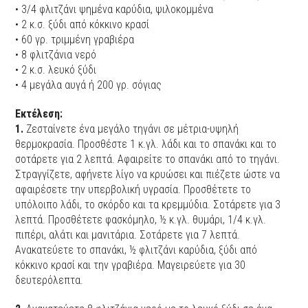
• 3/4 φλιτζάνι ψημένα καρύδια, ψιλοκομμένα
• 2 κ.σ. ξύδι από κόκκινο κρασί
• 60 γρ. τριμμένη γραβιέρα
• 8 φλιτζάνια νερό
• 2 κ.σ. λευκό ξύδι
• 4 μεγάλα αυγά ή 200 γρ. σόγιας
Εκτέλεση:
1.
Ζεσταίνετε ένα μεγάλο τηγάνι σε μέτρια-υψηλή
θερμοκρασία. Προσθέστε 1 κ.γλ. λάδι και το σπανάκι και το
σοτάρετε για 2 λεπτά. Αφαιρείτε το σπανάκι από το τηγάνι.
Στραγγίζετε, αφήνετε λίγο να κρυώσει και πιέζετε ώστε να
αφαιρέσετε την υπερβολική υγρασία. Προσθέτετε το
υπόλοιπο λάδι, το σκόρδο και τα κρεμμύδια. Σοτάρετε για 3
λεπτά. Προσθέτετε φασκόμηλο, ½ κ.γλ. θυμάρι, 1/4 κ.γλ.
πιπέρι, αλάτι και μανιτάρια. Σοτάρετε για 7 λεπτά.
Ανακατεύετε το σπανάκι, ½ φλιτζάνι καρύδια, ξύδι από
κόκκινο κρασί και την γραβιέρα. Μαγειρεύετε για 30
δευτερόλεπτα.