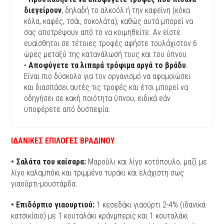
διεγείρουν
, δηλαδή το αλκοόλ ή την καφεΐνη (κόκα
κόλα, καφές, τσάι, σοκολάτα), καθώς αυτά μπορεί να
σας αποτρέψουν από το να κοιμηθείτε. Αν είστε
ευαίσθητοι σε τέτοιες τροφές αφήστε τουλάχιστον 6
ώρες μεταξύ της κατανάλωσή τους και του ύπνου.
•
Αποφύγετε τα λιπαρά τρόφιμα αργά το βράδυ
.
Είναι πιο δύσκολο για τον οργανισμό να αφομοιώσει
και διασπάσει αυτές τις τροφές και έτσι μπορεί να
οδηγήσει σε κακή ποιότητα ύπνου, ειδικά εάν
υποφέρετε από δυσπεψία.
ΙΔΑΝΙΚΕΣ ΕΠΙΛΟΓΕΣ ΒΡΑΔΙΝΟΥ
• Σαλάτα του καίσαρα:
Mαρούλι και λίγο κοτόπουλο, μαζί με
λίγο καλαμπόκι και τριμμένο τυράκι και ελάχιστη σως
γιαούρτι-μουστάρδα.
• Επιδόρπιο γιαουρτιού:
1 κεσεδάκι γιαούρτι 2-4% (ιδανικά
κατσικίσιο) με 1 κουταλάκι κράνμπερις και 1 κουταλάκι