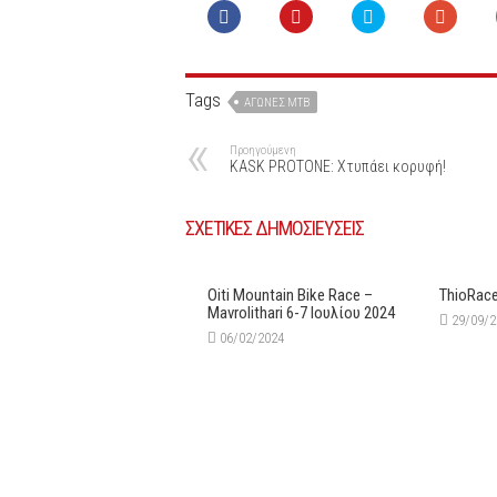
Tags
ΑΓΏΝΕΣ ΜΤΒ
Προηγούμενη
KASK PROTONE: Xτυπάει κορυφή!
ΣΧΕΤΙΚΕΣ ΔΗΜΟΣΙΕΥΣΕΙΣ
Oiti Mountain Bike Race –
ThioRac
Mavrolithari 6-7 Ιουλίου 2024
29/09/
06/02/2024