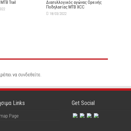
 MTB Trail
Διασυλλογικός αγώνας Ορεινής
Ποδηλασίας MTB XCC
2022
18/03/2022
πρέπει να
συνδεθείτε
.
σιμα Links
Get Social
emap Page