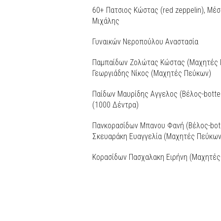
60+ Πατσιος Κώστας (red zeppelin), Μέ
Μιχάλης
Γυναικών Νεροπούλου Αναστασία
Παμπαίδων Ζολώτας Κώστας (Μαχητές Π
Γεωργιάδης Νίκος (Μαχητές Πεύκων)
Παίδων Μαυρίδης Αγγελος (Βέλος-botte
(1000 Δέντρα)
Πανκορασίδων Μπανου Φανή (Βέλος-bott
Σκευαράκη Ευαγγελία (Μαχητές Πεύκων
Κορασίδων Πασχαλακη Ειρήνη (Μαχητές