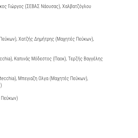
σκος Γιώργος (ΣΕΒΑΣ Νάουσας), Χαλβατζόγλου
εύκων), Χατζής Δημήτρης (Μαχητές Πεύκων),
cchia), Καπινάς Μόδεστος (Παοκ), Τερζής Βαγγέλης
ecchia), Μπεγιαζη Ολγα (Μαχητές Πεύκων),
)
 Πεύκων)