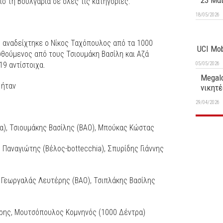
23 Μα
ό τη Βουλγαρία σε όλες τις κατηγορίες.
18/05/2026
n αναδείχτηκε ο Νίκος Ταχόπουλος από τα 1000
UCI Mob
υθούμενος από τους Τσιουμάκη Βασίλη και Αζά
19 αντίστοιχα.
05/05/2026
Megalo
 ήταν
νικητέ
29/04/2026
), Τσιουμάκης Βασίλης (ΒΑΟ), Μπούκας Κώστας
Παναγιώτης (Βέλος-bottecchia), Σπυρίδης Γιάννης
, Γεωργαλάς Λευτέρης (BAO), Τσιπλάκης Βασίλης
όρης, Μουτσόπουλος Κομνηνός (1000 Δέντρα)