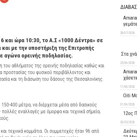
ΔΙΑΒΑΣ
Amaran
γεμάτ
28/07/2026
16 και ώρα 10:30, το Α.Σ «1000 Δέντρα» σε
 και με την υποστήριξη της Επιτροπής
Στα χνά
ε αγώνα ορεινής ποδηλασίας.
25/06/2026
ση του αθλήματος της ορεινής ποδηλασίας καθώς και
Amaran
α προστασίας του φυσικού περιβάλλοντος και
χάσετ
στασία και τη διάσωση του δάσους της Θεσσαλονίκης.
11/06/2026
Oiti M
 150-400 μέτρα, να διέρχεται μέσα από δασικούς
01/06/2026
 πολλές εναλλαγές με όμορφα και τεχνικά σήμεία,
12ος 
κούς.
20/05/2026
Δεύτερ
 και τεχνικά κομμάτια. Οι συμμετοχές ήταν 96 από