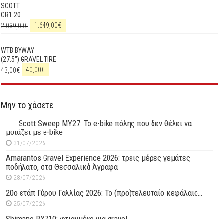
SCOTT
CR1 20
2.039,00
€
1.649,00
€
WTB BYWAY
(27.5") GRAVEL TIRE
43,00
€
40,00
€
Μην το χάσετε
Scott Sweep MY27: Το e-bike πόλης που δεν θέλει να
μοιάζει με e-bike
31/07/2026
Amarantos Gravel Experience 2026: τρεις μέρες γεμάτες
ποδήλατο, στα Θεσσαλικά Άγραφα
28/07/2026
20ο ετάπ Γύρου Γαλλίας 2026: Το (προ)τελευταίο κεφάλαιο…
25/07/2026
Shimano RX710: φτιαγμένο για gravel