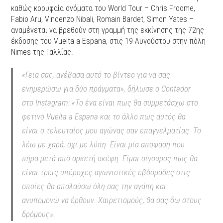
καθώς κορυφαία ονόματα του World Tour – Chris Froome,
Fabio Aru, Vincenzo Nibali, Romain Bardet, Simon Yates –
αναμένεται να βρεθούν στη γραμμή της εκκίνησης της 72ης
έκδοσης του Vuelta a Espana, στις 19 Αυγούστου στην πόλη
Nimes της Γαλλίας.
«Γεια σας, ανέβασα αυτό το βίντεο για να σας
ενημερώσω για δύο πράγματα», δήλωσε ο Contador
στο Instagram: «Το ένα είναι πως θα συμμετάσχω στο
φετινό Vuelta a Espana και το άλλο πως αυτός θα
είναι ο τελευταίος μου αγώνας σαν επαγγελματίας. Το
λέω με χαρά, όχι με λύπη. Είναι μία απόφαση που
πήρα μετά από αρκετή σκέψη. Είμαι σίγουρος πως θα
είναι τρεις υπέροχες αγωνιστικές εβδομάδες στις
οποίες θα απολαύσω όλη σας την αγάπη και
ανυπομονώ να έρθουν. Χαιρετισμούς, θα σας δω στους
δρόμους».