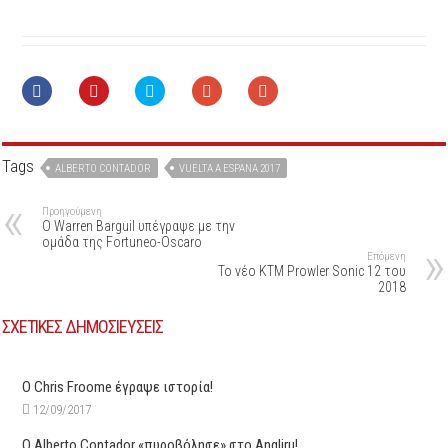
Tags
ALBERTO CONTADOR
VUELTA A ESPANA 2017
Προηγούμενη
Ο Warren Barguil υπέγραψε με την
ομάδα της Fortuneo-Oscaro
Επόμενη
Το νέο KTM Prowler Sonic 12 του
2018
ΣΧΕΤΙΚΕΣ ΔΗΜΟΣΙΕΥΣΕΙΣ
Ο Chris Froome έγραψε ιστορία!
12/09/2017
Ο Alberto Contador «πυροβόλησε» στο Angliru!