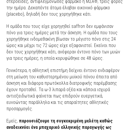
στεροειδές, αντιφλεγμονώδες φάρμακο ή ΜΣΑΦ, τρεις φορές
την ημέρα. Δεκαπέντε άτομα έλαβαν εικονικό φάρμακο
(placebo), δηλαδή δεν τους χορηγήθηκε κάτι.
Η ομάδα που τους είχε χορηγηθεί saffron δεν εμφάνισαν
πόνο για τρεις ημέρες μετά την άσκηση. Η ομάδα που τους
χορηγήθηκε ινδομεθακίνη βίωσαν το μέγιστο πόνο στις 24
ώρες και μέχρι τις 72 ώρες είχε εξαφανιστεί. Εκείνοι που
δεν τους χορηγήθηκε κάτι, ανέφεραν έντονο πόνο των μυών
για τρεις ημέρες, η οποία κορυφώθηκε σε 48 ώρες.
Γενικότερα, η αθλητική επιστήμη δείχνει έντονο ενδιαφέρον
στη μείωση του καθυστερημένου μυϊκού πόνου έπειτα από
άσκηση και διάφορα πρωτόκολλα διατροφικής παρέμβασης
έχουν προταθεί. Τα ω-3 λιπαρά οξέα και κάποια ισχυρά
αντιοξειδωτικά φαίνεται πως επιδρούν ευεργετικά,
ευνοώντας παράλληλα και τις απαραίτητες αθλητικές
προσαρμογές.
Εμείς,
παρουσιάζουμε τη συγκεκριμένη μελέτη καθώς
αναδεικνύει ένα μπαχαρικό ελληνικής παραγωγής ως