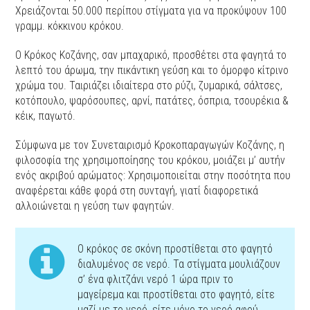
Χρειάζονται 50.000 περίπου στίγματα για να προκύψουν 100
γραμμ. κόκκινου κρόκου.
Ο Κρόκος Κοζάνης, σαν μπαχαρικό, προσθέτει στα φαγητά το
λεπτό του άρωμα, την πικάντικη γεύση και το όμορφο κίτρινο
χρώμα του. Ταιριάζει ιδιαίτερα στο ρύζι, ζυμαρικά, σάλτσες,
κοτόπουλο, ψαρόσουπες, αρνί, πατάτες, όσπρια, τσουρέκια &
κέικ, παγωτό.
Σύμφωνα με τον Συνεταιρισμό Κροκοπαραγωγών Κοζάνης, η
φιλοσοφία της χρησιμοποίησης του κρόκου, μοιάζει μ’ αυτήν
ενός ακριβού αρώματος: Χρησιμοποιείται στην ποσότητα που
αναφέρεται κάθε φορά στη συνταγή, γιατί διαφορετικά
αλλοιώνεται η γεύση των φαγητών.
Ο κρόκος σε σκόνη προστίθεται στο φαγητό
διαλυμένος σε νερό. Τα στίγματα μουλιάζουν
σ’ ένα φλιτζάνι νερό 1 ώρα πριν το
μαγείρεμα και προστίθεται στο φαγητό, είτε
μαζί με το νερό, είτε μόνο το νερό αφού