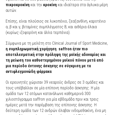
πικροκροκίνη
και την
κροκίνη
και ιδιαίτερα στα άγλυκα μέρη
αυτών.
Επίσης, είναι πλούσιος σε λυκοπένιο, ζεαξανθίνη, καροτένιο
α, β και γ, βιταμίνες συμπλέγματος Β, και αιθέρια έλαια
(κυρίως ιζοφορόνη και άλλα τερπένια).
Σύμφωνα με τη μελέτη στο Clinical Journal of Sport Medicine,
η συμπληρωματική χορήγηση saffron ήταν πιο
αποτελεσματική στην πρόληψη της μυϊκής αδυναμίας και
τη μείωση του καθυστερημένου μυϊκού πόνου μετά από
μια περίοδο έντονης άσκησης σε σύγκριση με τα
αντιφλεγμονώδη φάρμακα
.
Οι ερευνητές χώρισαν 39 νεαρούς άνδρες σε 3 ομάδες και
τους υπέβαλλαν σε μία επίπονη περίοδο άσκησης. Η μία
ομάδα των 12 ατόμων κατανάλωνε καθημερινά 300
χιλιοστόγραμμα saffron για μία εβδομάδα πριν και τρεις
ημέρες μετά την παρέμβαση της επίπονης άσκησης. Η
δεύτερη ομάδα των 12 ανδρών έλαβαν ινδομεθακίνη, ένα μη