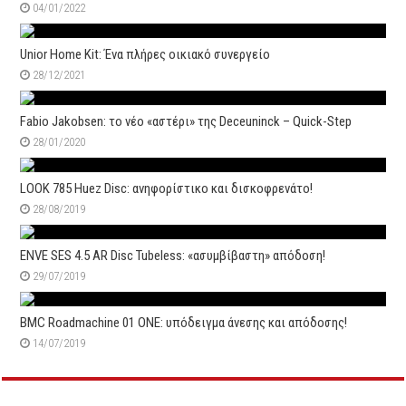
04/01/2022
Unior Home Kit: Ένα πλήρες οικιακό συνεργείο
28/12/2021
Fabio Jakobsen: το νέο «αστέρι» της Deceuninck – Quick-Step
28/01/2020
LOOK 785 Huez Disc: ανηφορίστικο και δισκοφρενάτο!
28/08/2019
ENVE SES 4.5 AR Disc Tubeless: «ασυμβίβαστη» απόδοση!
29/07/2019
BMC Roadmachine 01 ONE: υπόδειγμα άνεσης και απόδοσης!
14/07/2019