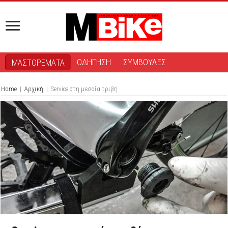
ΟΔΗΓΗΣΗ
ΣΥΜΒΟΥΛΕΣ
ΜΑΣΤΟΡΕΜΑΤΑ
Home
|
Αρχική
|
Service στη μεσαία τριβή