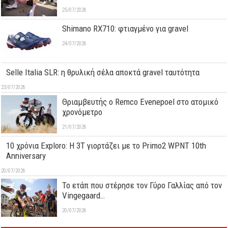
25/07/2026
Shimano RX710: φτιαγμένο για gravel
24/07/2026
Selle Italia SLR: η θρυλική σέλα αποκτά gravel ταυτότητα
23/07/2026
Θριαμβευτής ο Remco Evenepoel στο ατομικό
χρονόμετρο
21/07/2026
10 χρόνια Exploro: Η 3T γιορτάζει με το Primo2 WPNT 10th
Anniversary
20/07/2026
Το ετάπ που στέρησε τον Γύρο Γαλλίας από τον
Vingegaard…
20/07/2026