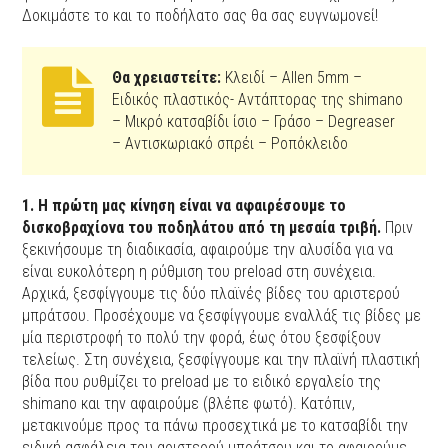
Δοκιμάστε το και το ποδήλατο σας θα σας ευγνωμονεί!
Θα χρειαστείτε:
Κλειδί – Αllen 5mm –
Ειδικός πλαστικός- Αντάπτορας της shimano
– Μικρό κατσαβίδι ίσιο – Γράσο – Degreaser
– Αντισκωριακό σπρέι – Ροπόκλειδο
1. Η πρώτη μας κίνηση είναι να αφαιρέσουμε το
δισκοβραχίονα του ποδηλάτου από τη μεσαία τριβή.
Πριν
ξεκινήσουμε τη διαδικασία, αφαιρούμε την αλυσίδα για να
είναι ευκολότερη η ρύθμιση του preload στη συνέχεια.
Αρχικά, ξεσφίγγουμε τις δύο πλαϊνές βίδες του αριστερού
μπράτσου. Προσέχουμε να ξεσφίγγουμε εναλλάξ τις βίδες με
μία περιστροφή το πολύ την φορά, έως ότου ξεσφίξουν
τελείως. Στη συνέχεια, ξεσφίγγουμε και την πλαϊνή πλαστική
βίδα που ρυθμίζει το preload με το ειδικό εργαλείο της
shimano και την αφαιρούμε (βλέπε φωτό). Κατόπιν,
μετακινούμε προς τα πάνω προσεχτικά με το κατσαβίδι την
ειδική ασφάλεια του αριστερού μπράτσου και το αφαιρούμε