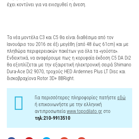
έχει κοντύνει για να ενισχυθεί η άνεση.
Τα νέα μοντέλα C3 και C5 θα είναι διαθέσιμα από τον
Ιανουάριο του 2016 σε έξι μεγέθη (από 48 έως 61cm) και με
πληθώρα περιφερειακών πακέτων για όλα τα «γούστα».
Ενδεικτικά, να αναφέρουμε πως η κορυφαία έκδοση C5 DA Di2
θα εξοπλίζεται με την εξαιρετική ηλεκτρονική σειρά Shimano
Dura-Ace Di2 9070, τροχούς ΗΕD Ardennes Plus LT Disc και
δισκοβραχίονα Rotor 3D+ BBRight.
Για περισσότερες πληροφορίες πατήστε
εδώ
ή επικοινωνήστε με την ελληνική
αντιπροσωπεία
www.topodilato.gr
στο
τηλ:210-9913510