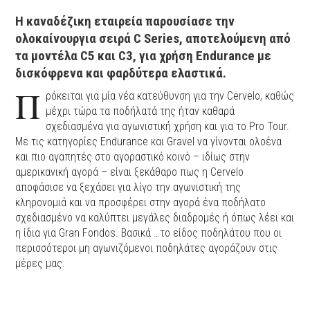
Η καναδέζικη εταιρεία παρουσίασε την
ολοκαίνουργια σειρά C Series, αποτελούμενη από
τα μοντέλα C5 και C3, για χρήση Εndurance με
δισκόφρενα και φαρδύτερα ελαστικά.
Π
ρόκειται για μία νέα κατεύθυνση για την Cervelo, καθώς
μέχρι τώρα τα ποδήλατά της ήταν καθαρά
σχεδιασμένα για αγωνιστική χρήση και για το Pro Tour.
Mε τις κατηγορίες Endurance και Gravel να γίνονται ολοένα
και πιο αγαπητές στο αγοραστικό κοινό – ιδίως στην
αμερικανική αγορά – είναι ξεκάθαρο πως η Cervelo
αποφάσισε να ξεχάσει για λίγο την αγωνιστική της
κληρονομιά και να προσφέρει στην αγορά ένα ποδήλατο
σχεδιασμένο να καλύπτει μεγάλες διαδρομές ή όπως λέει και
η ίδια για Gran Fondos. Βασικά …το είδος ποδηλάτου που οι
περισσότεροι μη αγωνιζόμενοι ποδηλάτες αγοράζουν στις
μέρες μας.