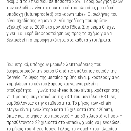
ακαμψία του πλαισίου σε ποσοστό 25%. Η δρομολόγηση όλων
των καλωδίων γίνεται εσωτερικά του πλαισίου, με ειδική
υποδοχή (futureproofed) στο «down tube». Oι σωλήνες του
είναι σχεδίασης Squoval 2. Mία σχεδίαση που πρώτο-
εξελίχθηκε το 2009 στο μοντέλο R5ca. Στη σειρά C, έχει
γίνει μια μικρή διαφοροποίηση ως προς το σχήμα για να
βελτιωθεί η απορροφητικότητα στα κάθετα χτυπήματα.
Γεωμετρικά, υπάρχουν μερικές λεπτομέρειες που
διαφοροποιούν την σειρά C από τις υπόλοιπες σειρές της
Cervelo. Το ύψος της μεσαίας τριβής είναι μικρότερο για να
χαμηλώσει το κέντρο βάρους και να ενισχυθεί η
σταθερότητα. Η γωνία του «head tube» είναι μικρότερη στις
71.1 μοίρες, συγκριτικά με τις 73.1 του μοντέλου R3 Disc,
συμβάλλοντας στην σταθερότητα. Το μήκος των «chain
stays» είναι μεγαλύτερο κατά 15 χιλιοστά (στα 420mm),
όπως και το μήκος του πιρουνιού – με 53 χιλιοστά «offset» –
προσθέτοντας 22 χιλιοστά στο «stack», χωρίς να μεγαλώσει
το μήκος του «head tube». Τέλος, το «reach» του πλαισίου