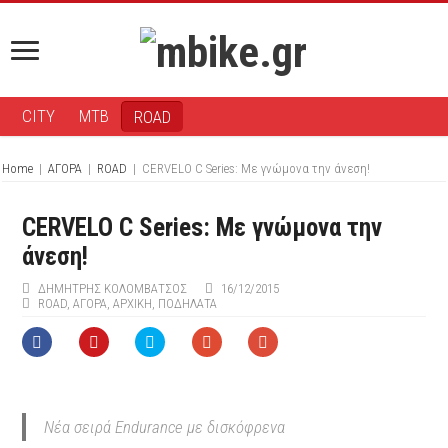
CITY
MTB
ROAD
Home
|
ΑΓΟΡΑ
|
ROAD
|
CERVELO C Series: Με γνώμονα την άνεση!
CERVELO C Series: Με γνώμονα την
άνεση!
ΔΗΜΉΤΡΗΣ ΚΟΛΟΜΒΆΤΣΟΣ
16/12/2015
ROAD
,
ΑΓΟΡΑ
,
ΑΡΧΙΚΉ
,
ΠΟΔΉΛΑΤΑ
Νέα σειρά Endurance με δισκόφρενα