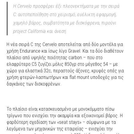
Η Cervelo προσφέρει έξι πλεονεκτήματα με την σειρά
C: αυτοπεποίθηση στο χειρισμό, ευέλικτη εφαρμογή,
χαμηλό βάρος, συμβατότητα με δισκόφρενα, πιρούνι
project California και άνεση.
H νέα σειρά C της Cervelo αποτελείται από δύο μοντέλα για
χρήση Endurance και ίσως λίγο Gravel. Kαι τα δύο διαθέτουν
πλαίσιο από υψηλής ποιότητας carbon – που στο
ελαφρύτερο C5 ζυγίζει μόλις 850γρ στο μέγεθος 54 – με
χώρο για ελαστικά 32c, περαστούς άξονες, κρυφές οπές για
χρήση φτερών-λασπωτήρων και flat mount υποδοχές για τις
δαγκάνες των δισκοφρένων.
Το πλαίσιο είναι κατασκευασμένο με μονοκόμματο πίσω
τρίγωνο που ενισχύει την ακαμψία και εξοικονομεί βάρος. Η
φαρδύτερη σχεδίαση των «seat stays» – σύμφωνα με τα
λεγόμενα των μηχανικών της εταιρείας – ενισχύει την