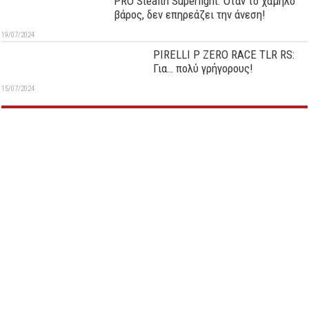
PRO Stealth Superlight: Όταν το χαμηλό
βάρος, δεν επηρεάζει την άνεση!
19/07/2024
PIRELLI P ZERO RACE TLR RS:
Για… πολύ γρήγορους!
15/07/2024