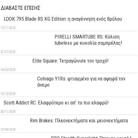
ΔΙΑΒΑΣΤΕ ΕΠΙΣΗΣ
LOOK 795 Blade RS KG Edition: η αναγέννηση ενός θρύλου
12/11/2025
PIRELLI SMARTUBE RS: Κύλιση
tubeless με ευκολία σαμπρέλας!
21/07/2025
Elite Square: Τετραγώνισε τον τροχό!
16/02/2025
Colnago Y1Rs: φτιαγμένο για να αψηφά τον
άνεμο
10/12/2024
Scott Addict RC: Ελαφρύτερο κι απ’ το πιο ελαφρύ!
26/11/2024
Rim Brakes: Πλεονεκτήματα και μειονεκτήματα
27/08/2024