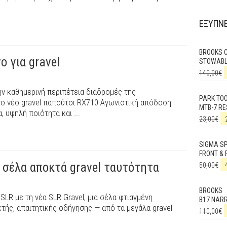
ΕΞΥΠΝΕ
BROOKS 
 για gravel
STOWABL
140,00
€
ν καθημερινή περιπέτεια διαδρομές της
PARK TO
το νέο gravel παπούτσι RX710 Αγωνιστική απόδοση
MTB-7 RE
, υψηλή ποιότητα και ...
23,00
€
SIGMA SP
FRONT & 
κή σέλα αποκτά gravel ταυτότητα
50,00
€
BROOKS
α SLR με τη νέα SLR Gravel, μια σέλα φτιαγμένη
B17 NAR
ικτής, απαιτητικής οδήγησης — από τα μεγάλα gravel
110,00
€