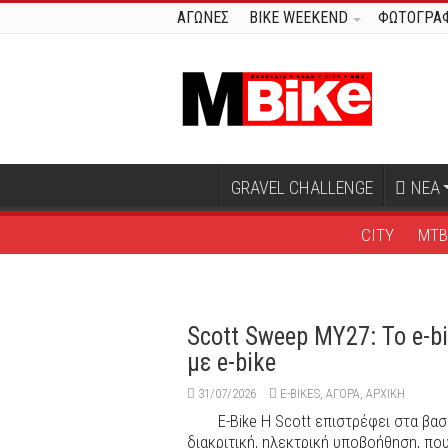
ΑΓΩΝΕΣ
BIKE WEEKEND
ΦΩΤΟΓΡΑΦ
GRAVEL CHALLENGE
ΝΕΑ
CITY
MT
Scott Sweep MY27: Το e-bi
με e-bike
31/07/2026
E-BIKES
,
ΑΓΟΡΑ
,
ΑΡΧΙΚΉ
E-Bike Η Scott επιστρέφει στα βασ
διακριτική, ηλεκτρική υποβοήθηση, που