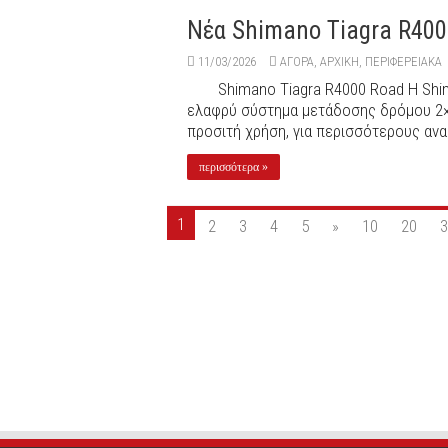
Νέα Shimano Tiagra R400
11/03/2026
ΑΓΟΡΑ
,
ΑΡΧΙΚΉ
,
ΠΕΡΙΦΕΡΕΙΑΚΆ
Shimano Tiagra R4000 Road Η Shi
ελαφρύ σύστημα μετάδοσης δρόμου 2×1
προσιτή χρήση, για περισσότερους αναβ
περισσότερα »
1
2
3
4
5
»
10
20
3