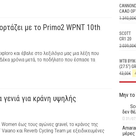
CANNON
CAAD OPT
1.340,00
€
γιορτάζει με το Primo2 WPNT 10th
SCOTT
CR1 20
2.039,00
€
xploro και έβαλε στο λεξιλόγιο μας μια λέξη που
 Δέκα χρόνια μετά, το ποδήλατο που έσπασε τα
WTB BYW
(27.5") G
43,00
€
Μην το
α γενιά για κράνη υψηλής
Sc
δεν θέ
31/07
lia Women έως τους αγώνες gravel, το κράνος της
Amaran
3T Vaiano και Reverb Cycling Team με εξειδικευμένες
μέρες 