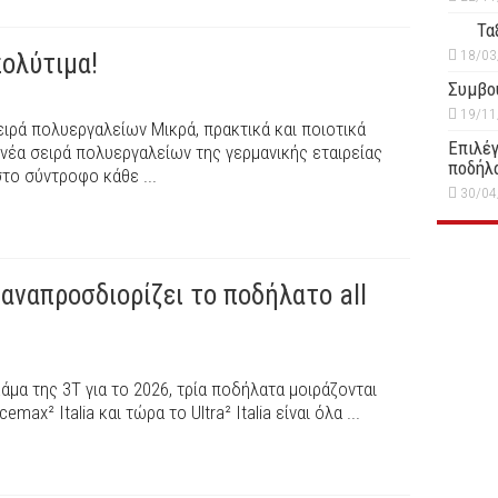
Τα
18/03
πολύτιμα!
Συμβο
19/11
ιρά πολυεργαλείων Μικρά, πρακτικά και ποιοτικά
Επιλέγ
 νέα σειρά πολυεργαλείων της γερμανικής εταιρείας
ποδήλ
το σύντροφο κάθε ...
30/04
επαναπροσδιορίζει το ποδήλατο all
άμα της 3T για το 2026, τρία ποδήλατα μοιράζονται
ax² Italia και τώρα το Ultra² Italia είναι όλα ...