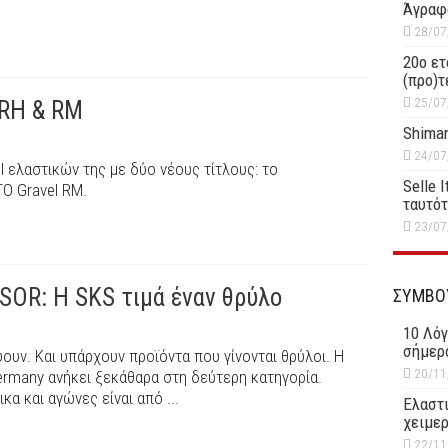
Άγραφ
28/07
20ο ετ
(προ)τ
25/07
 RH & RM
Shiman
24/07
vel ελαστικών της με δύο νέους τίτλους: το
Selle 
O Gravel RM.
ταυτό
23/07
OR: Η SKS τιμά έναν θρύλο
ΣΥΜΒΟ
10 Λόγ
σήμερ
υν. Και υπάρχουν προϊόντα που γίνονται θρύλοι. Η
20/11
any ανήκει ξεκάθαρα στη δεύτερη κατηγορία.
α και αγώνες είναι από ...
Ελαστι
χειμερ
22/11