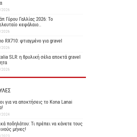
α
/2026
άπ Γύρου Γαλλίας 2026: Το
ελευταίο κεφάλαιο…
/2026
o RX710: φτιαγμένο για gravel
/2026
Italia SLR: η θρυλική σέλα αποκτά gravel
τητα
/2026
ΥΛΕΣ
οι για να αποκτήσεις το Kona Lanai
α!
/2024
κά ποδηλάτου: Τι πρέπει να κάνετε τους
ινούς μήνες!
/2023