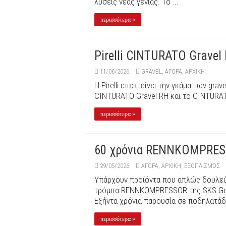
λύσεις νέας γενιάς. Το ...
περισσότερα »
Pirelli CINTURATO Gravel
11/06/2026
GRAVEL
,
ΑΓΟΡΑ
,
ΑΡΧΙΚΉ
Η Pirelli επεκτείνει την γκάμα των gra
CINTURATO Gravel RH και το CINTURAT
περισσότερα »
60 χρόνια RENNKOMPRESS
29/05/2026
ΑΓΟΡΑ
,
ΑΡΧΙΚΉ
,
ΕΞΟΠΛΙΣΜΌΣ
Υπάρχουν προϊόντα που απλώς δουλεύο
τρόμπα RENNKOMPRESSOR της SKS Germ
Εξήντα χρόνια παρουσία σε ποδηλατάδικ
περισσότερα »