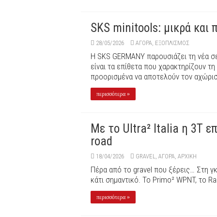
SKS minitools: μικρά και 
28/05/2026
ΑΓΟΡΑ
,
ΕΞΟΠΛΙΣΜΌΣ
Η SKS GERMANY παρουσιάζει τη νέα σε
είναι τα επίθετα που χαρακτηρίζουν τη
προορισμένα να αποτελούν τον αχώρισ
περισσότερα »
Mε το Ultra² Italia η 3T 
road
18/04/2026
GRAVEL
,
ΑΓΟΡΑ
,
ΑΡΧΙΚΉ
Πέρα από το gravel που ξέρεις… Στη γκ
κάτι σημαντικό. Το Primo² WPNT, το Racem
περισσότερα »