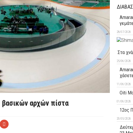
ΔΙΑΒΑΣ
Amaran
γεμάτ
28/07/2026
Στα χνά
25/06/2026
Amaran
χάσετ
11/06/2026
Oiti M
ο βασικών αρχών πίστα
01/06/2026
12ος 
20/05/2026
Δεύτερ