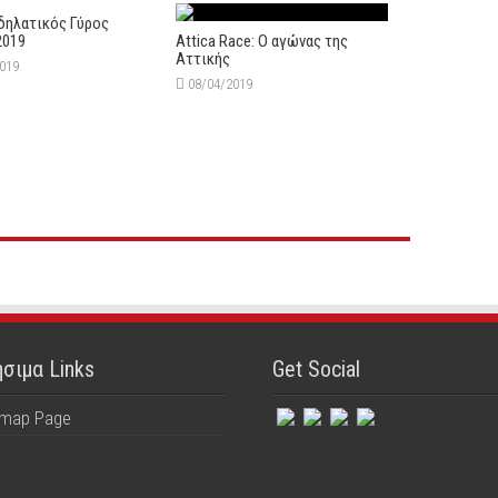
δηλατικός Γύρος
2019
Attica Race: Ο αγώνας της
Αττικής
2019
08/04/2019
σιμα Links
Get Social
emap Page