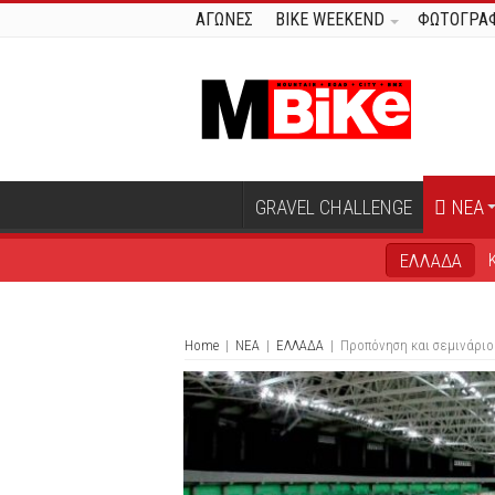
ΑΓΩΝΕΣ
BIKE WEEKEND
ΦΩΤΟΓΡΑΦ
GRAVEL CHALLENGE
ΝΕΑ
ΕΛΛΑΔΑ
Home
|
ΝΕΑ
|
ΕΛΛΑΔΑ
|
Προπόνηση και σεμινάριο