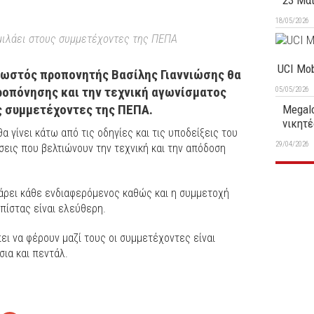
23 Μα
18/05/2026
μιλάει στους συμμετέχοντες της ΠΕΠΑ
UCI Mob
γνωστός προπονητής Βασίλης Γιαννιώσης θα
προπόνησης και την τεχνική αγωνίσματος
05/05/2026
ς συμμετέχοντες της ΠΕΠΑ.
Megalo
νικητέ
 γίνει κάτω από τις οδηγίες και τις υποδείξεις του
29/04/2026
σεις που βελτιώνουν την τεχνική και την απόδοση
άρει κάθε ενδιαφερόμενος καθώς και η συμμετοχή
πίστας είναι ελεύθερη.
ι να φέρουν μαζί τους οι συμμετέχοντες είναι
ια και πεντάλ.