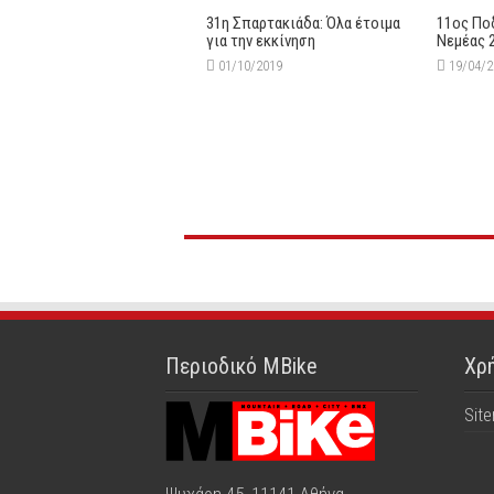
31η Σπαρτακιάδα: Όλα έτοιμα
11ος Πο
για την εκκίνηση
Νεμέας 
01/10/2019
19/04/
Περιοδικό MBike
Χρή
Sit
Ψυχάρη 45, 11141 Αθήνα