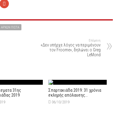
 ΑΡΧΏΝ ΠΊΣΤΑ
Επόμενη
«Δεν υπήρχε λόγος να περιμένουν
τον Froome», δηλώνει ο Greg
LeMond
σματα 31ης
Σπαρτακιάδα 2019: 31 χρόνια
ιάδας 2019
σκληρής απόλαυσης…
2019
06/10/2019