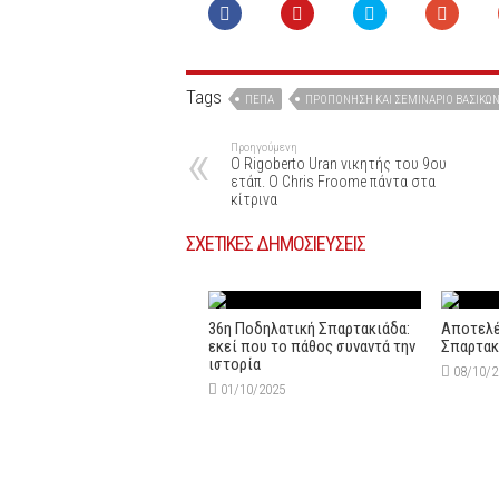
Tags
ΠΕΠΑ
ΠΡΟΠΌΝΗΣΗ ΚΑΙ ΣΕΜΙΝΆΡΙΟ ΒΑΣΙΚΏΝ
Προηγούμενη
O Rigoberto Uran νικητής του 9ου
ετάπ. Ο Chris Froome πάντα στα
κίτρινα
ΣΧΕΤΙΚΕΣ ΔΗΜΟΣΙΕΥΣΕΙΣ
36η Ποδηλατική Σπαρτακιάδα:
Αποτελέ
εκεί που το πάθος συναντά την
Σπαρτακ
ιστορία
08/10/
01/10/2025