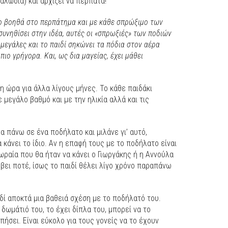
καλώδια) και αρχίζει να περπατά!
το βοηθά στο περπάτημα και με κάθε σπρώξιμο των
συνηθίσει στην ιδέα, αυτές οι «σπρωξιές» των ποδιών
ο μεγάλες και το παιδί σηκώνει τα πόδια στον αέρα
πιο γρήγορα. Και, ως δια μαγείας, έχει μάθει
γη ώρα για άλλα λίγους μήνες. Το κάθε παιδάκι
ε μεγάλο βαθμό και με την ηλικία αλλά και τις
α πάνω σε ένα ποδήλατο και μιλάνε γι’ αυτό,
 κάνει το ίδιο. Αν η επαφή τους με το ποδήλατο είναι
ωραία που θα ήταν να κάνει ο Γιωργάκης ή η Αννούλα
βει ποτέ, ίσως το παιδί θέλει λίγο χρόνο παραπάνω
ιδί αποκτά μια βαθειά σχέση με το ποδήλατό του.
ο δωμάτιό του, το έχει δίπλα του, μπορεί να το
ήσει. Είναι εύκολο για τους γονείς να το έχουν