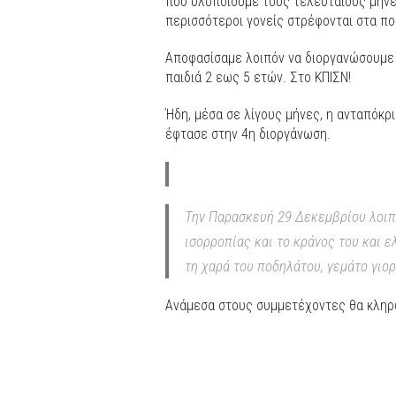
που υλοποιούμε τους τελευταίους μήνε
περισσότεροι γονείς στρέφονται στα π
Αποφασίσαμε λοιπόν να διοργανώσουμε
παιδιά 2 εως 5 ετών. Στο ΚΠΙΣΝ!
Ήδη, μέσα σε λίγους μήνες, η ανταπόκρ
έφτασε στην 4η διοργάνωση.
Την Παρασκευή 29 Δεκεμβρίου λοιπό
ισορροπίας και το κράνος του και ε
τη χαρά του ποδηλάτου, γεμάτο γιορ
Ανάμεσα στους συμμετέχοντες θα κληρ