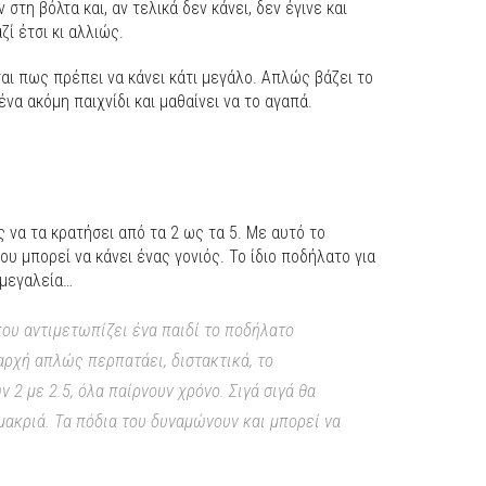
 στη βόλτα και, αν τελικά δεν κάνει, δεν έγινε και
ζί έτσι κι αλλιώς.
ται πως πρέπει να κάνει κάτι μεγάλο. Απλώς βάζει το
να ακόμη παιχνίδι και μαθαίνει να το αγαπά.
 να τα κρατήσει από τα 2 ως τα 5. Με αυτό το
υ μπορεί να κάνει ένας γονιός. Το ίδιο ποδήλατο για
 μεγαλεία…
που αντιμετωπίζει ένα παιδί το ποδήλατο
αρχή απλώς περπατάει, διστακτικά, το
ν 2 με 2.5, όλα παίρνουν χρόνο. Σιγά σιγά θα
 μακριά. Τα πόδια του δυναμώνουν και μπορεί να