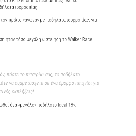
ς στο ΚΠΙΣΝ, διαπιστώσαμε πως όλο και
οδήλατα ισορροπίας.
 τον πρώτο «
αγώνα
» με ποδήλατα ισορροπίας, για
ιση ήταν τόσο μεγάλη ώστε ήδη το Walker Race
ν, πάρτε το πιτσιρίκι σας, το ποδήλατο
λάτε να συμμετάσχετε σε ένα όμορφο παιχνίδι για
τινές εκπλήξεις!
ωθεί ένα «μεγάλο» ποδήλατο
Ideal 18
».