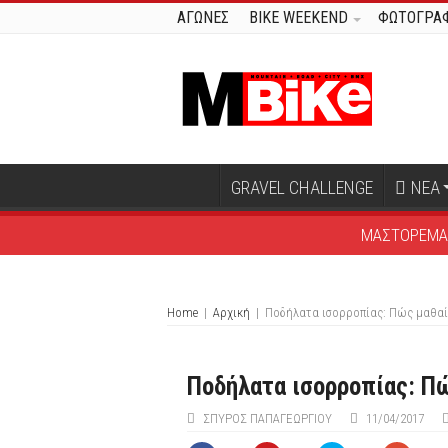
ΑΓΩΝΕΣ
BIKE WEEKEND
ΦΩΤΟΓΡΑΦ
GRAVEL CHALLENGE
ΝΕΑ
ΜΑΣΤΟΡΕΜΑ
Home
|
Αρχική
|
Ποδήλατα ισορροπίας: Πώς μαθαίν
Ποδήλατα ισορροπίας: Πώ
ΣΠΎΡΟΣ ΠΑΠΑΓΕΩΡΓΊΟΥ
11/04/2017