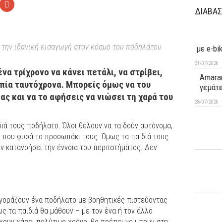
ΔΙΑΒΑΣ
 την ιδανική εισαγωγή στον κόσμο του ποδηλάτου
με e-bi
31/07/2026
να τρίχρονο να κάνει πετάλι, να στρίβει,
Amaran
οπία ταυτόχρονα. Μπορείς όμως να του
γεμάτ
ας και να το αφήσεις να νιώσει τη χαρά του
28/07/2026
διά τους ποδήλατο. Όλοι θέλουν να τα δούν αυτόνομα,
α που φυσά το προσωπάκι τους. Όμως τα παιδιά τους
ουν κατανοήσει την έννοια του περπατήματος. Δεν
αγοράζουν ένα ποδήλατο με βοηθητικές πιστεύοντας
ς τα παιδιά θα μάθουν – με τον ένα ή τον άλλο
χουν χάσει πολύτιμο χρόνο, θα πρέπει να μπουν στη