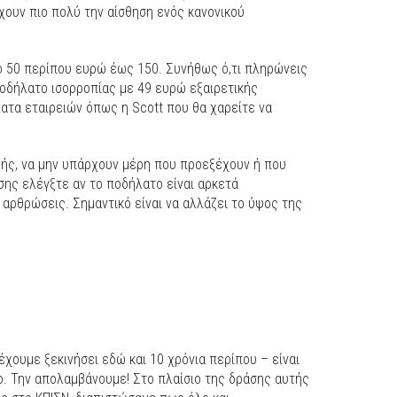
χουν πιο πολύ την αίσθηση ενός κανονικού
πό 50 περίπου ευρώ έως 150. Συνήθως ό,τι πληρώνεις
ποδήλατο ισορροπίας με 49 ευρώ εξαιρετικής
λατα εταιρειών όπως η Scott που θα χαρείτε να
ής, να μην υπάρχουν μέρη που προεξέχουν ή που
σης ελέγξτε αν το ποδήλατο είναι αρκετά
 αρθρώσεις. Σημαντικό είναι να αλλάζει το ύψος της
έχουμε ξεκινήσει εδώ και 10 χρόνια περίπου – είναι
ο. Την απολαμβάνουμε! Στο πλαίσιο της δράσης αυτής