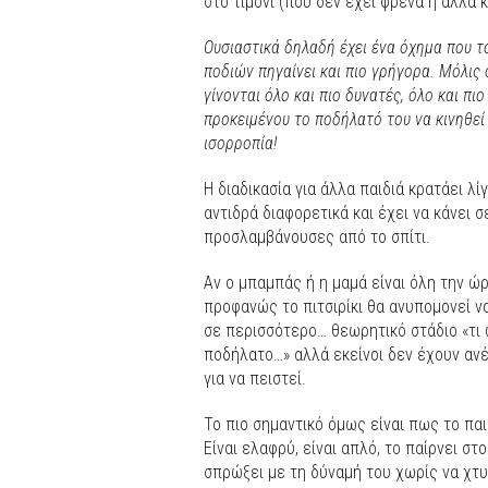
στο τιμόνι (που δεν έχει φρένα ή άλλα 
Ουσιαστικά δηλαδή έχει ένα όχημα που 
ποδιών πηγαίνει και πιο γρήγορα. Μόλις 
γίνονται όλο και πιο δυνατές, όλο και πι
προκειμένου το ποδήλατό του να κινηθεί 
ισορροπία!
Η διαδικασία για άλλα παιδιά κρατάει λί
αντιδρά διαφορετικά και έχει να κάνει σ
προσλαμβάνουσες από το σπίτι.
Αν ο μπαμπάς ή η μαμά είναι όλη την ώρ
προφανώς το πιτσιρίκι θα ανυπομονεί να
σε περισσότερο… θεωρητικό στάδιο «τι 
ποδήλατο…» αλλά εκείνοι δεν έχουν ανέ
για να πειστεί.
Το πιο σημαντικό όμως είναι πως το πα
Είναι ελαφρύ, είναι απλό, το παίρνει στ
σπρώξει με τη δύναμή του χωρίς να χτυπ