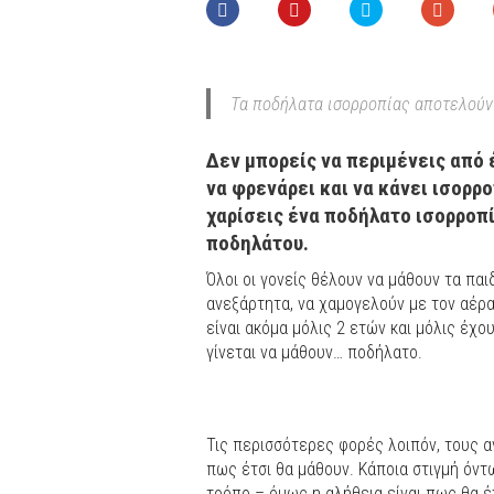
Τα ποδήλατα ισορροπίας αποτελούν
Δεν μπορείς να περιμένεις από έ
να φρενάρει και να κάνει ισορρ
χαρίσεις ένα ποδήλατο ισορροπί
ποδηλάτου.
Όλοι οι γονείς θέλουν να μάθουν τα παι
ανεξάρτητα, να χαμογελούν με τον αέρ
είναι ακόμα μόλις 2 ετών και μόλις έχ
γίνεται να μάθουν… ποδήλατο.
Τις περισσότερες φορές λοιπόν, τους 
πως έτσι θα μάθουν. Κάποια στιγμή όντω
τρόπο – όμως η αλήθεια είναι πως θα έ