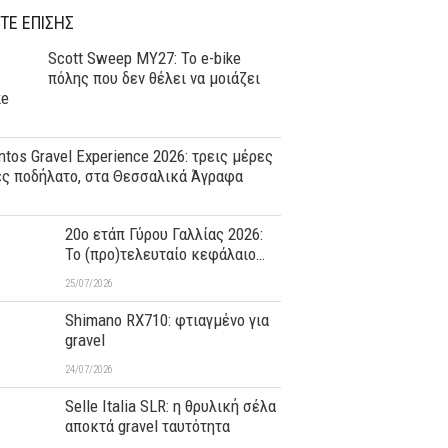
ΤΕ ΕΠΙΣΗΣ
Scott Sweep MY27: Το e-bike
πόλης που δεν θέλει να μοιάζει
ke
tos Gravel Experience 2026: τρεις μέρες
ες ποδήλατο, στα Θεσσαλικά Άγραφα
20ο ετάπ Γύρου Γαλλίας 2026:
Το (προ)τελευταίο κεφάλαιο…
25/07/2026
Shimano RX710: φτιαγμένο για
gravel
24/07/2026
Selle Italia SLR: η θρυλική σέλα
αποκτά gravel ταυτότητα