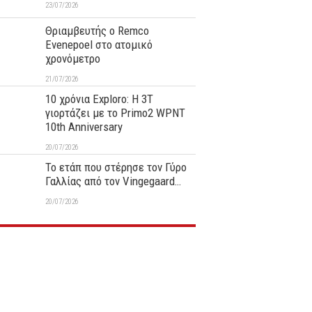
23/07/2026
Θριαμβευτής ο Remco
Evenepoel στο ατομικό
χρονόμετρο
21/07/2026
10 χρόνια Exploro: Η 3T
γιορτάζει με το Primo2 WPNT
10th Anniversary
20/07/2026
Το ετάπ που στέρησε τον Γύρο
Γαλλίας από τον Vingegaard…
20/07/2026