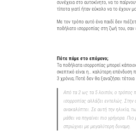
συνέχεια στο αυτοκίνητο, να το παίρνουν
τίποτα γιατί ήταν εύκολο να το έχουν μα
Με τον τρόπο αυτό ένα παιδί δεν πιέζε
ποδήλατο ισορροπίας στη ζωή του, σαν έ
Πότε πάμε στο επόμενο;
Τα ποδήλατα ισορροπίας μπορεί κάποιος
σκεπτικό είναι η… καλύτερη επένδυση πο
3 χρόνια; Ποτέ δεν θα ξαναζήσει τέτοια
Από τα 2 ως τα 5 λοιπόν, ο τρόπος 
ισορροπίας αλλάζει εντελώς. Στην 
ανακαλύπτει. Σε αυτή την ηλικία, τω
μάθει να πηγαίνει πιο γρήγορα. Πιο
σπρώχνει με μεγαλύτερη δυναμη.