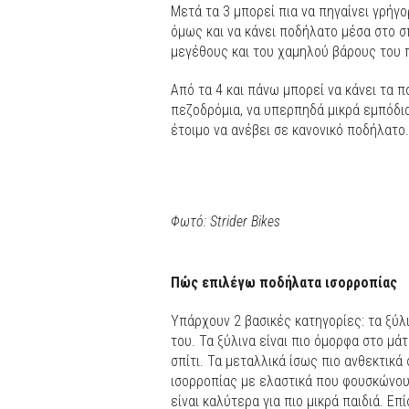
Μετά τα 3 μπορεί πια να πηγαίνει γρήγο
όμως και να κάνει ποδήλατο μέσα στο σπ
μεγέθους και του χαμηλού βάρους του 
Από τα 4 και πάνω μπορεί να κάνει τα π
πεζοδρόμια, να υπερπηδά μικρά εμπόδια,
έτοιμο να ανέβει σε κανονικό ποδήλατο.
Φωτό: Strider Bikes
Πώς επιλέγω ποδήλατα ισορροπίας
Υπάρχουν 2 βασικές κατηγορίες: τα ξύλ
του. Τα ξύλινα είναι πιο όμορφα στο μάτ
σπίτι. Τα μεταλλικά ίσως πιο ανθεκτικ
ισορροπίας με ελαστικά που φουσκώνου
είναι καλύτερα για πιο μικρά παιδιά. Επ