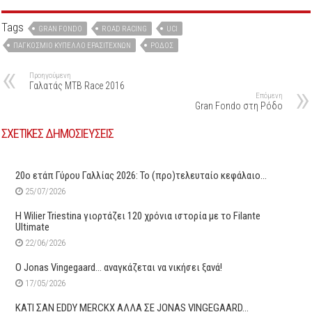
Tags
GRAN FONDO
ROAD RACING
UCI
ΠΑΓΚΌΣΜΙΟ ΚΎΠΕΛΛΟ ΕΡΑΣΙΤΕΧΝΏΝ
ΡΌΔΟΣ
Προηγούμενη
Γαλατάς ΜΤΒ Race 2016
Επόμενη
Gran Fondo στη Ρόδο
ΣΧΕΤΙΚΕΣ ΔΗΜΟΣΙΕΥΣΕΙΣ
20ο ετάπ Γύρου Γαλλίας 2026: Το (προ)τελευταίο κεφάλαιο…
25/07/2026
H Wilier Triestina γιορτάζει 120 χρόνια ιστορία με το Filante
Ultimate
22/06/2026
O Jonas Vingegaard… αναγκάζεται να νικήσει ξανά!
17/05/2026
ΚΑΤΙ ΣΑΝ EDDY MERCKX ΑΛΛΑ ΣΕ JONAS VINGEGAARD…