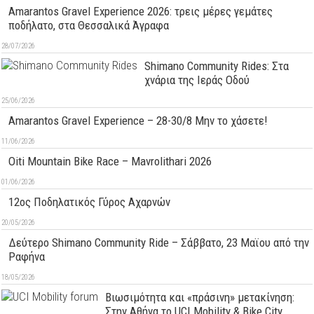
Amarantos Gravel Experience 2026: τρεις μέρες γεμάτες
ποδήλατο, στα Θεσσαλικά Άγραφα
28/07/2026
Shimano Community Rides: Στα
χνάρια της Ιεράς Οδού
25/06/2026
Amarantos Gravel Experience – 28-30/8 Μην το χάσετε!
11/06/2026
Oiti Mountain Bike Race – Mavrolithari 2026
01/06/2026
12ος Ποδηλατικός Γύρος Αχαρνών
20/05/2026
Δεύτερo Shimano Community Ride – Σάββατο, 23 Μαϊου από την
Ραφήνα
18/05/2026
Βιωσιμότητα και «πράσινη» μετακίνηση:
Στην Αθήνα το UCI Mobility & Bike City