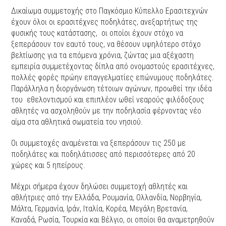
Δικαίωμα συμμετοχής στο Παγκόσμιο Κύπελλο Ερασιτεχνών
έχουν όλοι οι ερασιτέχνες ποδηλάτες, ανεξαρτήτως της
φυσικής τους κατάστασης, οι οποίοι έχουν στόχο να
ξεπεράσουν τον εαυτό τους, να θέσουν υψηλότερο στόχο
βελτίωσης για τα επόμενα χρόνια, ζώντας μια αξέχαστη
εμπειρία συμμετέχοντας δίπλα από ονομαστούς ερασιτέχνες,
πολλές φορές πρώην επαγγελματίες επώνυμους ποδηλάτες.
Παράλληλα η διοργάνωση τέτοιων αγώνων, προωθεί την ιδέα
του εθελοντισμού και επιπλέον ωθεί νεαρούς φιλόδοξους
αθλητές να ασχοληθούν με την ποδηλασία φέρνοντας νέο
αίμα στα αθλητικά σωματεία του νησιού.
Οι συμμετοχές αναμένεται να ξεπεράσουν τις 250 με
ποδηλάτες και ποδηλάτισσες από περισσότερες από 20
χώρες και 5 ηπείρους.
Μέχρι σήμερα έχουν δηλώσει συμμετοχή αθλητές και
αθλήτριες από την Ελλάδα, Ρουμανία, Ολλανδία, Νορβηγία,
Μάλτα, Γερμανία, Ιράν, Ιταλία, Κορέα, Μεγάλη Βρετανία,
Καναδά, Ρωσία, Τουρκία και Βέλγιο, οι οποίοι θα αναμετρηθούν