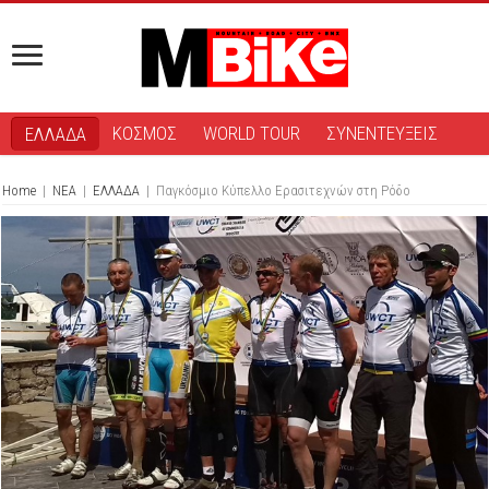
ΚΟΣΜΟΣ
WORLD TOUR
ΣΥΝΕΝΤΕΥΞΕΙΣ
ΕΛΛΑΔΑ
Home
|
ΝΕΑ
|
ΕΛΛΑΔΑ
|
Παγκόσμιο Κύπελλο Ερασιτεχνών στη Ρόδο