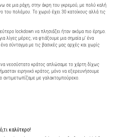
νω σε μια ράχη, στην άκρη του γκρεμού, με πολύ καλή
ο του πολέμου. Το χωριό έχει 30 κατοίκους αλλά τις
δεύτερο lockdown να πλησιάζει ήταν ακόμα πιο έρημο.
α λίγες μέρες, να φτιάξουμε μια σημαία μ’ ένα
ένα σύνταγμα με τις βασικές μας αρχές και χωρίς
α ένα νεοσύστατο κράτος απλώσαμε το χάρτη δίχως
 ήμασταν ειρηνικό κράτος, μόνο να εξερευνήσουμε
το αντιμετωπίζαμε με γαλακτομπούρεκο.
,τι καλύτερο!