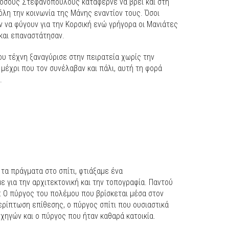
όσους Στεφανόπουλους κατάφερνε να βρει και στη
λη την κοινωνία της Μάνης εναντίον τους. Όσοι
 να φύγουν για την Κορσική ενώ γρήγορα οι Μανιάτες
και επαναστάτησαν.
υ τέχνη ξαναγύρισε στην πειρατεία χωρίς την
μέχρι που τον συνέλαβαν και πάλι, αυτή τη φορά
.
τα πράγματα στο σπίτι, φτιάξαμε ένα
ε για την αρχιτεκτονική και την τοπογραφία. Παντού
: Ο πύργος του πολέμου που βρίσκεται μέσα στον
περίπτωση επίθεσης, ο πύργος σπίτι που ουσιαστικά
ρχηγών και ο πύργος που ήταν καθαρά κατοικία.