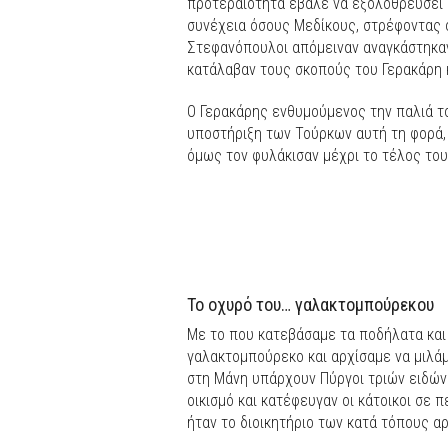
προτεραιότητα έβαλε να εξολοθρεύσει 
συνέχεια όσους Μεδίκους, στρέφοντας ό
Στεφανόπουλοι απόμειναν αναγκάστηκαν
κατάλαβαν τους σκοπούς του Γερακάρη 
Ο Γερακάρης ενθυμούμενος την παλιά το
υποστήριξη των Τούρκων αυτή τη φορά, 
όμως τον φυλάκισαν μέχρι το τέλος του
Το οχυρό του… γαλακτομπούρεκου
Με το που κατεβάσαμε τα ποδήλατα και 
γαλακτομπούρεκο και αρχίσαμε να μιλάμ
στη Μάνη υπάρχουν Πύργοι τριών ειδών
οικισμό και κατέφευγαν οι κάτοικοι σε 
ήταν το διοικητήριο των κατά τόπους α