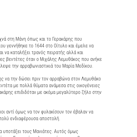
νά στη Μάνη όπως και το Γερακάρης που
ου γεννήθηκε το 1644 στο Οίτυλο και έμελε να
ι να καταλήξει τρανός πειρατής αλλά και
ες βεντέτες όταν ο Μιχάλης Λεμυθάκος που ανήκε
λεψε την αρραβωνιαστικιά του Μαρία Μεδίκου.
ης να την δώσει πριν τον αρραβώνα στον Λεμυθάκο
βεντέτα με πολλά θύματα ανάμεσα στις οικογένειες
κάρης επιδιδόταν με ακόμα μεγαλύτερο ζήλο στην
κοι αντί όμως να τον φυλακίσουν τον έβαλαν να
α πολύ ενδιαφέρουσα αποστολή.
να υποτάξει τους Μανιάτες. Αυτός όμως