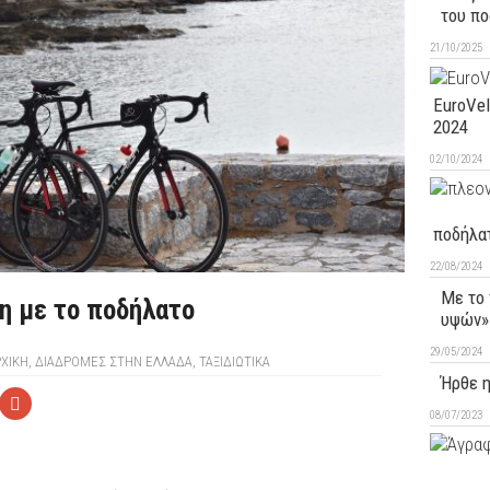
του πο
21/10/2025
EuroVel
2024
02/10/2024
ποδήλα
22/08/2024
Με το
η με το ποδήλατο
υψών»
29/05/2024
ΧΙΚΉ
,
ΔΙΑΔΡΟΜΕΣ ΣΤΗΝ ΕΛΛΑΔΑ
,
ΤΑΞΙΔΙΩΤΙΚΑ
Ήρθε η
08/07/2023