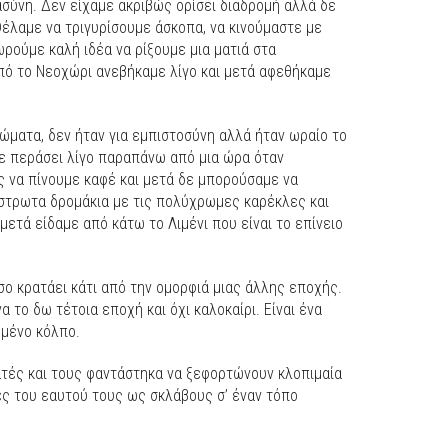
σύνη. Δεν είχαμε ακριβώς ορίσει διαδρομή αλλά δε
έλαμε να τριγυρίσουμε άσκοπα, να κινούμαστε με
ρούμε καλή ιδέα να ρίξουμε μια ματιά στα
ό το Νεοχώρι ανεβήκαμε λίγο και μετά αφεθήκαμε
ώματα, δεν ήταν για εμπιστοσύνη αλλά ήταν ωραίο το
χε περάσει λίγο παραπάνω από μια ώρα όταν
 να πίνουμε καφέ και μετά δε μπορούσαμε να
στρωτα δρομάκια με τις πολύχρωμες καρέκλες και
μετά είδαμε από κάτω το Λιμένι που είναι το επίνειο
ο κρατάει κάτι από την ομορφιά μιας άλλης εποχής.
α το δω τέτοια εποχή και όχι καλοκαίρι. Είναι ένα
υμένο κόλπο.
ατές και τους φαντάστηκα να ξεφορτώνουν κλοπιμαία
ς του εαυτού τους ως σκλάβους σ’ έναν τόπο