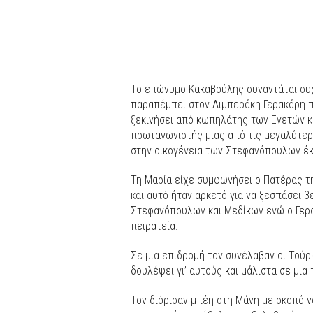
Το επώνυμο Κακαβούλης συναντάται συχ
παραπέμπει στον Λιμπεράκη Γερακάρη π
ξεκινήσει από κωπηλάτης των Ενετών κα
πρωταγωνιστής μιας από τις μεγαλύτερ
στην οικογένεια των Στεφανόπουλων έκ
Τη Μαρία είχε συμφωνήσει ο Πατέρας τ
και αυτό ήταν αρκετό για να ξεσπάσει 
Στεφανόπουλων και Μεδίκων ενώ ο Γερα
πειρατεία.
Σε μια επιδρομή τον συνέλαβαν οι Τούρ
δουλέψει γι’ αυτούς και μάλιστα σε μι
Τον διόρισαν μπέη στη Μάνη με σκοπό 