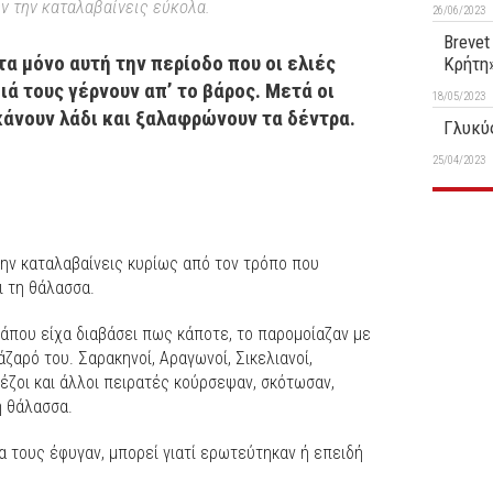
ν την καταλαβαίνεις εύκολα.
26/06/2023
Brevet
α μόνο αυτή την περίοδο που οι ελιές
Κρήτη
ιά τους γέρνουν απ’ το βάρος. Μετά οι
18/05/2023
κάνουν λάδι και ξαλαφρώνουν τα δέντρα.
Γλυκύς
25/04/2023
ην καταλαβαίνεις κυρίως από τον τρόπο που
ι τη θάλασσα.
κάπου είχα διαβάσει πως κάποτε, το παρομοίαζαν με
άζαρό του. Σαρακηνοί, Αραγωνοί, Σικελιανοί,
ρέζοι και άλλοι πειρατές κούρσεψαν, σκότωσαν,
η θάλασσα.
ια τους έφυγαν, μπορεί γιατί ερωτεύτηκαν ή επειδή