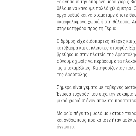
Ξεκινήσαμε την επόμενη μέρα χωρίς βια
θέλαμε να κάνουμε πολλά χιλιόμετρα. Θ
αργό ρυθμό και να σταματάμε όποτε θεω
σκαρφαλωμένα χωριά ή στη θάλασσα. Απ
στην κατηφόρα προς τη Γέρμα.
Ο δρόμος είχε διάσπαρτες πέτρες και χ
κατέβασμα και οι κλειστές στροφές. Εί
βρεθήκαμε στην πλατεία της Αρεόπολης
φύγουμε χωρίς να περάσουμε τα πλακό
τις μποκαμβίλιες. Κατηφορίζοντας πάλι 
της Αρεόπολης.
Σήμερα είναι γεμάτο με ταβέρνες ωστόσ
Ένιωσα τυχερός που είχα την ευκαιρία ν
μικρό χωριό σ’ έναν απόλυτα προστατε
Μοιραία πήγε το μυαλό μου στους πειρ
και ανθρώπους που κάποτε ήταν αφέντε
άγνωστο.