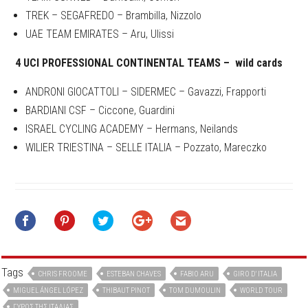
TREK – SEGAFREDO – Brambilla, Nizzolo
UAE TEAM EMIRATES – Aru, Ulissi
4 UCI PROFESSIONAL CONTINENTAL TEAMS – wild cards
ANDRONI GIOCATTOLI – SIDERMEC – Gavazzi, Frapporti
BARDIANI CSF – Ciccone, Guardini
ISRAEL CYCLING ACADEMY – Hermans, Neilands
WILIER TRIESTINA – SELLE ITALIA – Pozzato, Mareczko
Tags
CHRIS FROOME
ESTEBAN CHAVES
FABIO ARU
GIRO D' ITALIA
MIGUEL ÁNGEL LÓPEZ
THIBAUT PINOT
TOM DUMOULIN
WORLD TOUR
ΓΎΡΟΣ ΤΗΣ ΙΤΑΛΊΑΣ