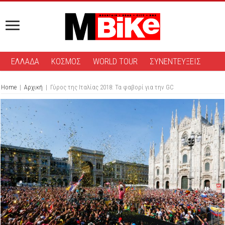
ΕΛΛΑΔΑ
ΚΟΣΜΟΣ
WORLD TOUR
ΣΥΝΕΝΤΕΥΞΕΙΣ
Home
|
Αρχική
|
Γύρος της Ιταλίας 2018: Τα φαβορί για την GC