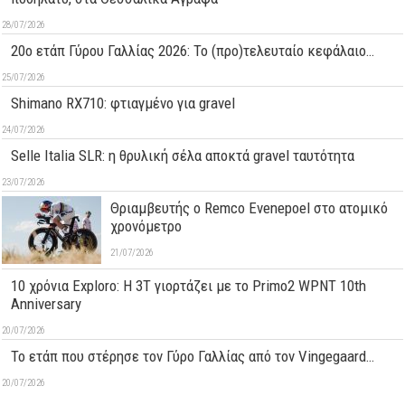
28/07/2026
20ο ετάπ Γύρου Γαλλίας 2026: Το (προ)τελευταίο κεφάλαιο…
25/07/2026
Shimano RX710: φτιαγμένο για gravel
24/07/2026
Selle Italia SLR: η θρυλική σέλα αποκτά gravel ταυτότητα
23/07/2026
Θριαμβευτής ο Remco Evenepoel στο ατομικό
χρονόμετρο
21/07/2026
10 χρόνια Exploro: Η 3T γιορτάζει με το Primo2 WPNT 10th
Anniversary
20/07/2026
Το ετάπ που στέρησε τον Γύρο Γαλλίας από τον Vingegaard…
20/07/2026