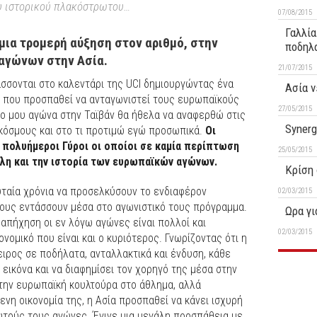
ου ιστορικού πλακόστρωτου…
07/08/2015
Γαλλία
 μια τρομερή αύξηση στον αριθμό, στην
ποδηλα
αγώνων στην Ασία.
21/07/2015
άσσονται στο καλεντάρι της UCI δημιουργώντας ένα
Ασία 
ν που προσπαθεί να ανταγωνιστεί τους ευρωπαϊκούς
27/05/2015
ο μου αγώνα στην Ταϊβάν θα ήθελα να αναφερθώ στις
Synerg
κόσμους και στο τι προτιμώ εγώ προσωπικά.
Οι
 πολυήμεροι Γύροι οι οποίοι σε καμία περίπτωση
25/05/2015
γλη και την ιστορία των ευρωπαϊκών αγώνων.
Kρίση 
υταία χρόνια να προσελκύσουν το ενδιαφέρον
02/03/2015
τους εντάσσουν μέσα στο αγωνιστικό τους πρόγραμμα.
Ωρα γι
 απήχηση οι εν λόγω αγώνες είναι πολλοί και
02/03/2015
ονομικό που είναι και ο κυριότερος. Γνωρίζοντας ότι η
ιρος σε ποδήλατα, ανταλλακτικά και ένδυση, κάθε
 εικόνα και να διαφημίσει τον χορηγό της μέσα στην
 την ευρωπαϊκή κουλτούρα στο άθλημα, αλλά
η οικονομία της, η Ασία προσπαθεί να κάνει ισχυρή
υτούς τους αγώνες. Έγινε μια μεγάλη προσπάθεια με