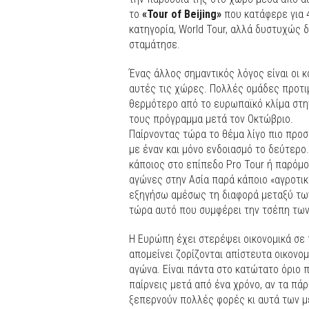
το
«Tour of Beijing»
που κατάφερε για 
κατηγορία, World Tour, αλλά δυστυχώς 
σταμάτησε.
Ένας άλλος σημαντικός λόγος είναι οι 
αυτές τις χώρες. Πολλές ομάδες προτι
θερμότερο από το ευρωπαϊκό κλίμα στην
τους πρόγραμμα μετά τον Οκτώβριο.
Παίρνοντας τώρα το θέμα λίγο πιο προ
με έναν και μόνο ενδοιασμό το δεύτερο
κάποιος στο επίπεδο Pro Tour ή παρόμο
αγώνες στην Ασία παρά κάποιο «αγροτικ
εξηγήσω αμέσως τη διαφορά μεταξύ των
τώρα αυτό που συμφέρει την τσέπη τω
Η Ευρώπη έχει στερέψει οικονομικά σε
απομείνει ζορίζονται απίστευτα οικονομ
αγώνα. Είναι πάντα στο κατώτατο όριο 
παίρνεις μετά από ένα χρόνο, αν τα πάρ
ξεπερνούν πολλές φορές κι αυτά των μ