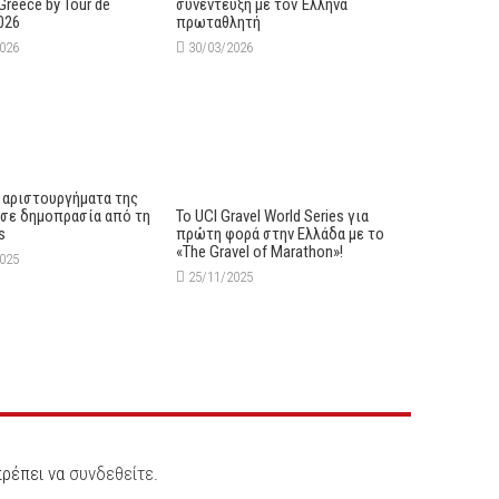
 Greece by Tour de
συνέντευξη με τον Έλληνα
026
πρωταθλητή
2026
30/03/2026
 αριστουργήματα της
 σε δημοπρασία από τη
Το UCI Gravel World Series για
s
πρώτη φορά στην Ελλάδα με το
«The Gravel of Marathon»!
2025
25/11/2025
πρέπει να
συνδεθείτε
.