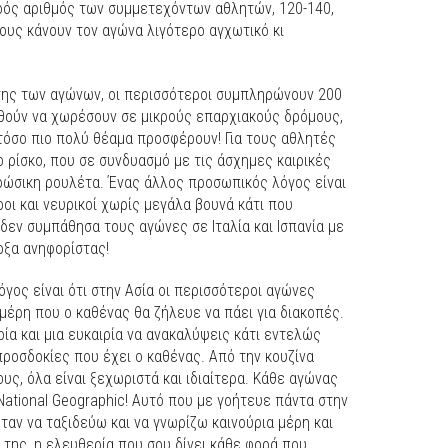
κρός αριθμός των συμμετεχόντων αθλητών, 120-140,
ους κάνουν τον αγώνα λιγότερο αγχωτικό κι
ης των αγώνων, οι περισσότεροι συμπληρώνουν 200
θούν να χωρέσουν σε μικρούς επαρχιακούς δρόμους,
 τόσο πιο πολύ θέαμα προσφέρουν! Για τους αθλητές
ο ρίσκο, που σε συνδυασμό με τις άσχημες καιρικές
ώσικη ρουλέτα. Ένας άλλος προσωπικός λόγος είναι
ροι και νευρικοί χωρίς μεγάλα βουνά κάτι που
 δεν συμπάθησα τους αγώνες σε Ιταλία και Ισπανία με
ρξα ανηφορίστας!
γος είναι ότι στην Ασία οι περισσότεροι αγώνες
 μέρη που ο καθένας θα ζήλευε να πάει για διακοπές.
ία και μια ευκαιρία να ανακαλύψεις κάτι εντελώς
προσδοκίες που έχει ο καθένας. Από την κουζίνα
υς, όλα είναι ξεχωριστά και ιδιαίτερα. Κάθε αγώνας
National Geographic! Αυτό που με γοήτευε πάντα στην
ταν να ταξιδεύω και να γνωρίζω καινούρια μέρη και
 της, η ελευθερία που σου δίνει κάθε φορά που