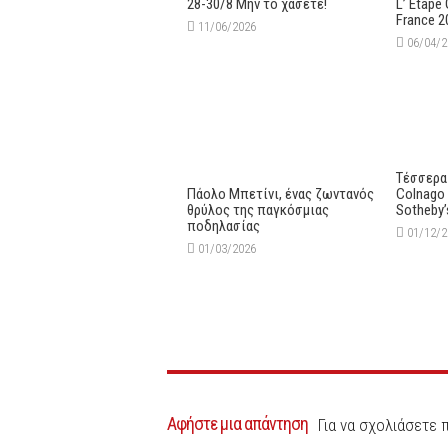
28-30/8 Μην το χάσετε!
L’ Etape
France 2
11/06/2026
06/04/
Τέσσερα
Πάολο Μπετίνι, ένας ζωντανός
Colnago
θρύλος της παγκόσμιας
Sotheby’
ποδηλασίας
01/12/
01/03/2026
Αφήστε μια απάντηση
Για να σχολιάσετε 