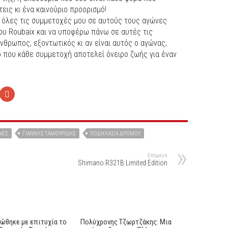
εις κι ένα καινούριο προορισμό!
 όλες τις συμμετοχές μου σε αυτούς τους αγώνες
ου Roubaix και να υποφέρω πάνω σε αυτές τις
νθρωπος, εξοντωτικός κι αν είναι αυτός ο αγώνας,
ο που κάθε συμμετοχή αποτελεί όνειρο ζωής για έναν
ΝΕΣ
ΓΙΆΝΝΗΣ ΤΑΜΟΥΡΊΔΗΣ
ΠΟΔΗΛΑΣΊΑ ΔΡΌΜΟΥ
Επόμενη
Shimano R321B Limited Edition
ώθηκε με επιτυχία το
Πολύχρονης Τζωρτζάκης: Μια