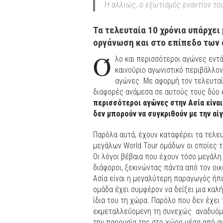
Ή αλλιώς, ο εξωτισμός εναντίον τ
Τα τελευταία 10 χρόνια υπάρχει
οργάνωση και στο επίπεδο των 
Ό
λο και περισσότεροι αγώνες εντ
καινούριο αγωνιστικό περιβάλλο
αγώνες. Με αφορμή τον τελευταί
διαφορές ανάμεσα σε αυτούς τους δύο 
περισσότεροι αγώνες στην Ασία είναι
δεν μπορούν να συγκριθούν με την αί
Παρόλα αυτά, έχουν καταφέρει τα τελε
μεγάλων World Tour ομάδων οι οποίες 
Οι λόγοι βέβαια που έχουν τόσο μεγάλη
διάφοροι, ξεκινώντας πάντα από τον οικ
Ασία είναι η μεγαλύτερη παραγωγός ήπε
ομάδα έχει συμφέρον να δείξει μια καλή
ίδια του τη χώρα. Παρόλο που δεν έχει
εκμεταλλεύομενη τη συνεχώς αναδυόμεν
την παρουσία της στο χώρο μέσα από α