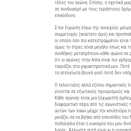
τέλος του αγώνα. Επίσης, ο σχετικά μι
σε συνδυασμό με τους τεράστιους δρόμ
επικίνδυνο.
Στην Ευρώπη λόγω της συνεχούς μείωσ
συμμετοχές (ανώτατο όριο) και προσπα
οι οποίοι όσο πιο κατεστραμμένοι είναι
όμως το στρες είναι μεγάλο όπως και τ
συνθήκες μετατρέπουν κάθε αγώνα σε ρ
ότι οι αγώνες στην Ασία είναι πιο γρήγο
ταιριάζει στα χαρακτηριστικά μου. Ποτέ
τα ατελείωτα βουνά γιατί ποτέ δεν υπή
Ο τελευταίος αλλά εξίσου σημαντικός λό
γίνονται σε εξωτικούς προορισμούς και
Κάθε αγώνας είναι μια ξεχωριστή εμπειρ
διαφορετικό πέρα από τις αγωνιστικές 
αυτών των λαών μέχρι την κουλτούρα το
μοιάζει σα να βγήκε από επεισόδιο του 
ποδηλασία ήταν η ευκαιρία που μου δινό
λαούς. Άλλωστε αυτή είναι κι η ομορφιά