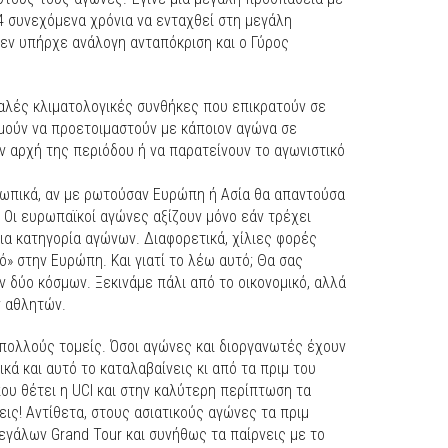
4 συνεχόμενα χρόνια να ενταχθεί στη μεγάλη
δεν υπήρχε ανάλογη ανταπόκριση και ο Γύρος
καλές κλιματολογικές συνθήκες που επικρατούν σε
μούν να προετοιμαστούν με κάποιον αγώνα σε
 αρχή της περιόδου ή να παρατείνουν το αγωνιστικό
σωπικά, αν με ρωτούσαν Ευρώπη ή Ασία θα απαντούσα
. Οι ευρωπαϊκοί αγώνες αξίζουν μόνο εάν τρέχει
ια κατηγορία αγώνων. Διαφορετικά, χίλιες φορές
ό» στην Ευρώπη. Και γιατί το λέω αυτό; Θα σας
 δύο κόσμων. Ξεκινάμε πάλι από το οικονομικό, αλλά
ν αθλητών.
 πολλούς τομείς. Όσοι αγώνες και διοργανωτές έχουν
ικά και αυτό το καταλαβαίνεις κι από τα πριμ του
που θέτει η UCI και στην καλύτερη περίπτωση τα
εις! Αντίθετα, στους ασιατικούς αγώνες τα πριμ
εγάλων Grand Tour και συνήθως τα παίρνεις με το