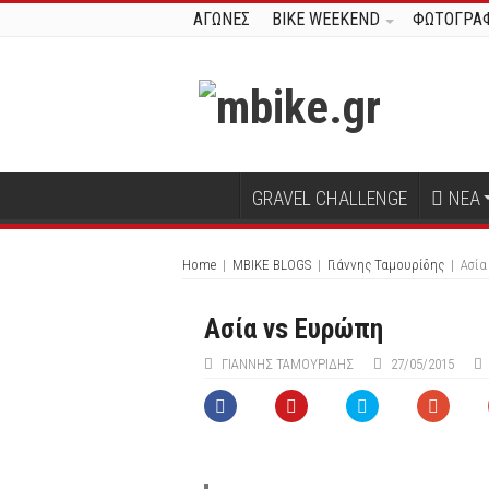
ΑΓΩΝΕΣ
BIKE WEEKEND
ΦΩΤΟΓΡΑΦ
GRAVEL CHALLENGE
ΝΕΑ
Home
|
MBIKE BLOGS
|
Γιάννης Ταμουρίδης
|
Ασία
Ασία vs Ευρώπη
ΓΙΆΝΝΗΣ ΤΑΜΟΥΡΊΔΗΣ
27/05/2015