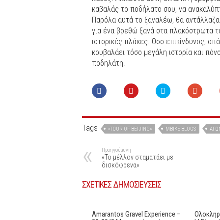
καβαλάς το ποδήλατο σου, να ανακαλύπτ
Παρόλα αυτά το ξαναλέω, θα αντάλλαζα
για ένα βρεθώ ξανά στα πλακόστρωτα τ
ιστορικές πλάκες. Όσο επικίνδυνος, απά
κουβαλάει τόσο μεγάλη ιστορία και πόν
ποδηλάτη!
Tags
«TOUR OF BEIJING»
MBIKE BLOGS
ΑΓΏ
Προηγούμενη
«Το μέλλον σταματάει με
δισκόφρενα»
ΣΧΕΤΙΚΕΣ ΔΗΜΟΣΙΕΥΣΕΙΣ
Amarantos Gravel Experience –
Oλοκληρ